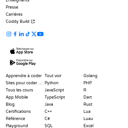
Enseignants
Presse
Carrières
Coddy Build
Télécharger sur
App Store
Disponible sur
Google Play
RESSOURCES
LANGAGES
Apprendre à coder
Tout voir
Golang
Sites pour coder gratuitement
Python
PHP
Tous les cours
JavaScript
R
App Mobile
TypeScript
Dart
Blog
Java
Rust
Certifications
C++
Lua
Référence
C#
Luau
Playground
SQL
Excel