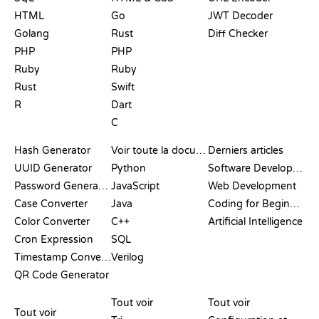
HTML
Go
JWT Decoder
Golang
Rust
Diff Checker
PHP
PHP
Ruby
Ruby
Rust
Swift
R
Dart
C
DOCUMENTATION
BLOG
Hash Generator
Voir toute la documentation
Derniers articles
UUID Generator
Python
Software Development
Password Generator
JavaScript
Web Development
Case Converter
Java
Coding for Beginners
Color Converter
C++
Artificial Intelligence
Cron Expression
SQL
Timestamp Converter
Verilog
QR Code Generator
AVIS ET
VISUALISATIONS
COMMANDES GIT
COMPARATIFS
Tout voir
Tout voir
Tout voir