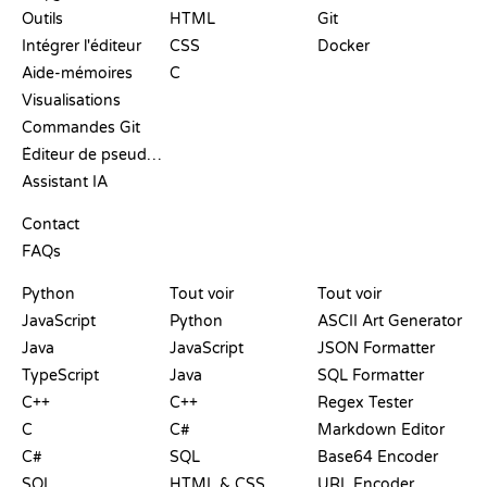
Outils
HTML
Git
Intégrer l'éditeur
CSS
Docker
Aide-mémoires
C
Visualisations
Commandes Git
Éditeur de pseudo-code
Assistant IA
SUPPORT
Contact
FAQs
PLAYGROUNDS
CERTIFICATIONS
OUTILS
Python
Tout voir
Tout voir
JavaScript
Python
ASCII Art Generator
Java
JavaScript
JSON Formatter
TypeScript
Java
SQL Formatter
C++
C++
Regex Tester
C
C#
Markdown Editor
C#
SQL
Base64 Encoder
SQL
HTML & CSS
URL Encoder