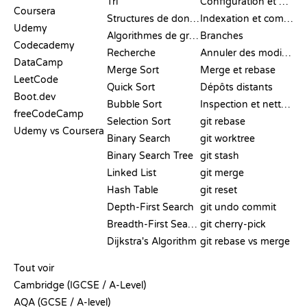
Tri
Configuration et mise en place
Coursera
Structures de données
Indexation et commit
Udemy
Algorithmes de graphes
Branches
Codecademy
Recherche
Annuler des modifications
DataCamp
Merge Sort
Merge et rebase
LeetCode
Quick Sort
Dépôts distants
Boot.dev
Bubble Sort
Inspection et nettoyage
freeCodeCamp
Selection Sort
git rebase
Udemy vs Coursera
Binary Search
git worktree
Binary Search Tree
git stash
Linked List
git merge
Hash Table
git reset
Depth-First Search
git undo commit
Breadth-First Search
git cherry-pick
Dijkstra's Algorithm
git rebase vs merge
PSEUDO-CODE
Tout voir
Cambridge (IGCSE / A-Level)
AQA (GCSE / A-level)