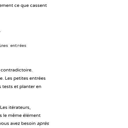
tement ce que cassent


nes entrées

t contradictoire.
e. Les petites entrées
 tests et planter en
Les itérateurs,
lus le même élément
 vous avez besoin
après