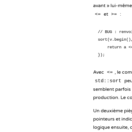
avant » lui-même
et
:
<=
>=
// BUG : renvo
sort(v.begin()
    return a <
Avec
, le co
<=
peut
std::sort
semblent parfois f
production. Le co
Un deuxième pièg
pointeurs et indi
logique ensuite, 