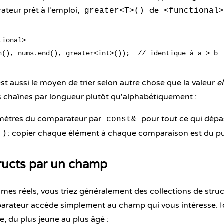
eur prêt à l'emploi,
de
greater<T>()
<functional>
ional>

t aussi le moyen de trier selon autre chose que la valeur
e
s chaînes par longueur plutôt qu'alphabétiquement :
amètres du comparateur par
pour tout ce qui dépa
const&
) : copier chaque élément à chaque comparaison est du pu
g
tructs par un champ
mes réels, vous triez généralement des collections de
struc
rateur accède simplement au champ qui vous intéresse. Ici
, du plus jeune au plus âgé :