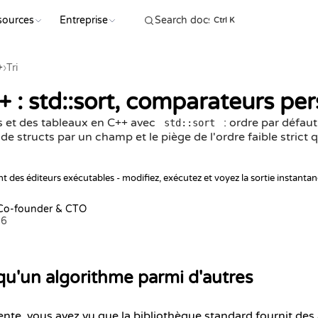
sources
Entreprise
COMMENC
Ctrl K
+
›
Tri
+ : std::sort, comparateurs per
s et des tableaux en C++ avec
: ordre par défau
std::sort
 de structs par un champ et le piège de l'ordre faible strict
t des éditeurs exécutables - modifiez, exécutez et voyez la sortie instanta
 Co-founder & CTO
26
t qu'un algorithme parmi d'autres
nte, vous avez vu que la bibliothèque standard fournit des