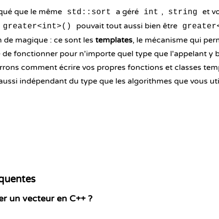
qué que le même
a géré
,
et vo
std::sort
int
string
pouvait tout aussi bien être
greater<int>()
greater
en de magique : ce sont les
templates
, le mécanisme qui pe
de fonctionner pour n'importe quel type que l'appelant y 
rrons comment écrire vos propres fonctions et classes temp
aussi indépendant du type que les algorithmes que vous util
équentes
r un vecteur en C++ ?