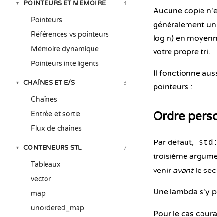
POINTEURS ET MÉMOIRE
4
▾
Aucune copie n'es
Pointeurs
généralement un i
Références vs pointeurs
log n) en moyenne
Mémoire dynamique
votre propre tri.
Pointeurs intelligents
Il fonctionne aus
CHAÎNES ET E/S
3
▾
pointeurs :
Chaînes
Ordre pers
Entrée et sortie
Flux de chaînes
Par défaut,
std
CONTENEURS STL
7
▾
troisième argume
Tableaux
venir
avant
le sec
vector
Une lambda s'y p
map
unordered_map
Pour le cas coura