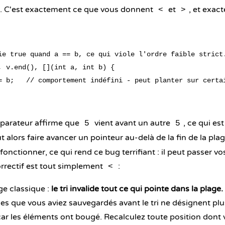
. C'est exactement ce que vous donnent
et
, et exac
<
>
ie true quand a == b, ce qui viole l'ordre faible strict.
, v.end(), [](int a, int b) {

= b;   // comportement indéfini - peut planter sur certai
mparateur affirme que
vient avant un autre
, ce qui es
5
5
 alors faire avancer un pointeur au-delà de la fin de la plag
onctionner, ce qui rend ce bug terrifiant : il peut passer vos
rrectif est tout simplement
:
<
e classique :
le tri invalide tout ce qui pointe dans la plage.
ces que vous aviez sauvegardés avant le tri ne désignent p
car les éléments ont bougé. Recalculez toute position dont