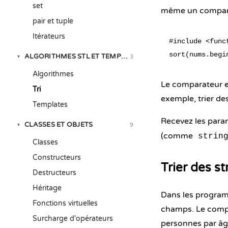
set
même un comparat
pair et tuple
Itérateurs
#include <funct
ALGORITHMES STL ET TEMPLATES
3
▾
Algorithmes
Le comparateur es
Tri
exemple, trier de
Templates
Recevez les par
CLASSES ET OBJETS
9
▾
(comme
strin
Classes
Constructeurs
Trier des s
Destructeurs
Héritage
Dans les program
Fonctions virtuelles
champs. Le compa
Surcharge d'opérateurs
personnes par âge