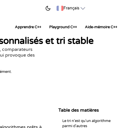
ER À APPRENDRE
Français
Apprendre C++
Playground C++
Aide-mémoire C++
sonnalisés et tri stable
t, comparateurs
 qui provoque des
nément.
Table des matières
Le tri n'est qu'un algorithme
parmi d'autres
 algorithmes prêts à