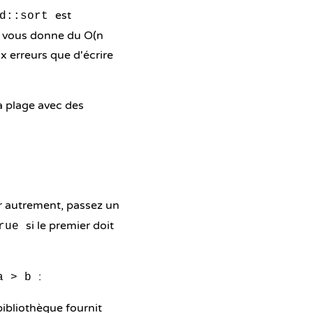
est
d::sort
ui vous donne du O(n
x erreurs que d'écrire
la plage avec des
er autrement, passez un
si le premier doit
rue
:
a > b
bibliothèque fournit