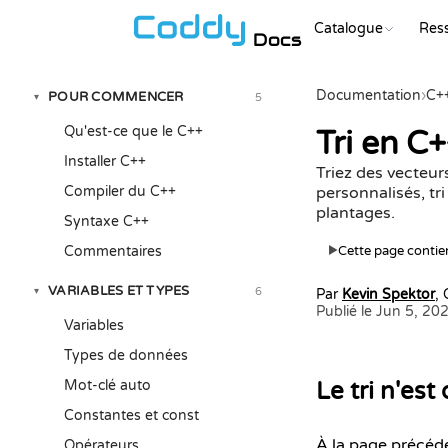
Catalogue
Res
Docs
Documentation
›
C+
POUR COMMENCER
5
▾
Qu'est-ce que le C++
Tri en C+
Installer C++
Triez des vecteur
Compiler du C++
personnalisés, tri
plantages.
Syntaxe C++
Commentaires
Cette page contien
▶
VARIABLES ET TYPES
6
▾
Par
Kevin Spektor
,
Publié le Jun 5, 20
Variables
Types de données
Mot-clé auto
Le tri n'es
Constantes et const
À la page précéde
Opérateurs