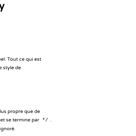
y
l. Tout ce qui est
e style de
plus propre que de
et se termine par
.
*/
ignoré.