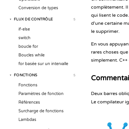
complètement. Il 
Conversion de types
qui lisent le cod
FLUX DE CONTRÔLE
5
▾
d'une certaine m
if-else
le supprimer.
switch
En vous appuyant
boucle for
rares choses que
Boucles while
simplement. C++ e
for basée sur un intervalle
FONCTIONS
5
▾
Commentair
Fonctions
Deux barres obliq
Paramètres de fonction
Le compilateur ig
Références
Surcharge de fonctions
Lambdas