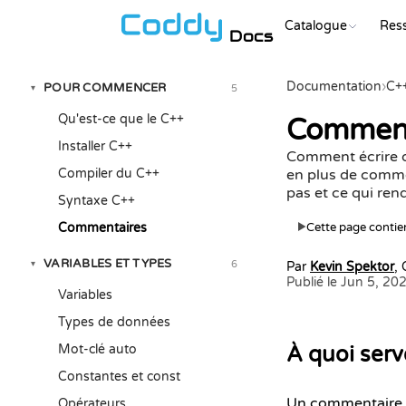
Catalogue
Res
Docs
Documentation
›
C+
POUR COMMENCER
5
▾
Qu'est-ce que le C++
Commentai
Installer C++
Comment écrire de
Compiler du C++
en plus de comme
pas et ce qui ren
Syntaxe C++
Commentaires
Cette page contien
▶
VARIABLES ET TYPES
6
▾
Par
Kevin Spektor
,
Publié le Jun 5, 20
Variables
Types de données
Mot-clé auto
À quoi ser
Constantes et const
Un commentaire e
Opérateurs