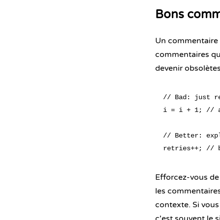
Bons comme
Un commentaire d
commentaires qui
devenir obsolète
// Bad: just r
i = i + 1; // a
// Better: exp
Efforcez-vous de
les commentaire
contexte. Si vous
c'est souvent le 