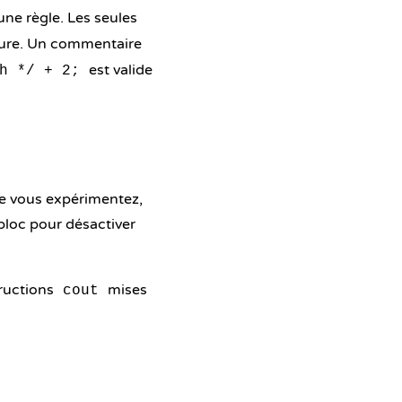
une règle. Les seules
ure. Un commentaire
est valide
h */ + 2;
e vous expérimentez,
bloc pour désactiver
tructions
mises
cout