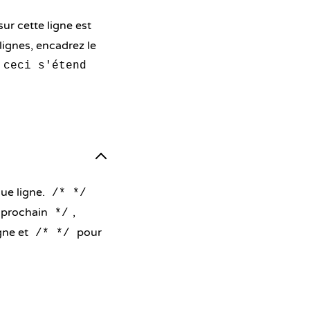
ur cette ligne est
lignes, encadrez le
 ceci s'étend
que ligne.
/* */
u prochain
,
*/
gne et
pour
/* */