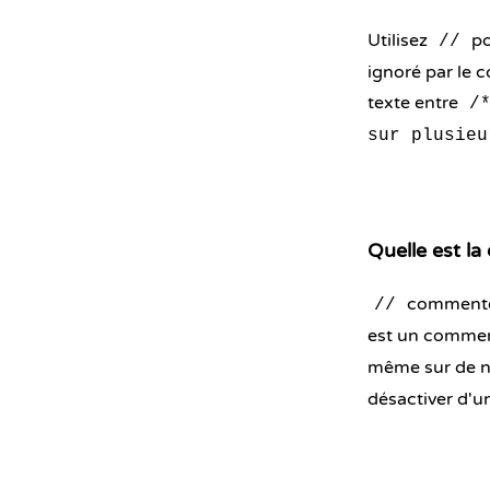
Utilisez
po
//
ignoré par le 
texte entre
/
sur plusieu
Quelle est la 
commente l
//
est un commen
même sur de n
désactiver d'u