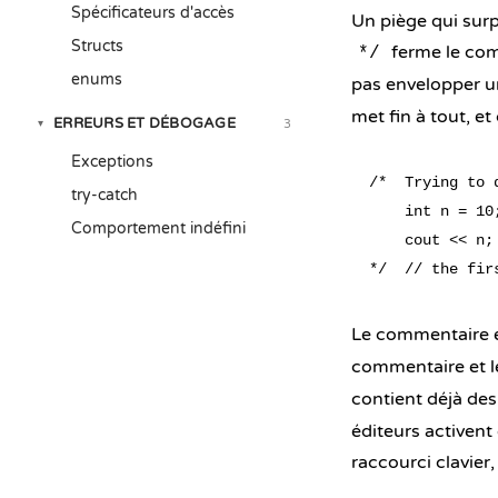
Spécificateurs d'accès
Un piège qui sur
Structs
ferme le com
*/
enums
pas envelopper u
met fin à tout, e
ERREURS ET DÉBOGAGE
3
▾
Exceptions
/*  Trying to 
try-catch
    int n = 10
Comportement indéfini
    cout << n;

Le commentaire e
commentaire et l
contient déjà des
éditeurs activent
raccourci clavier