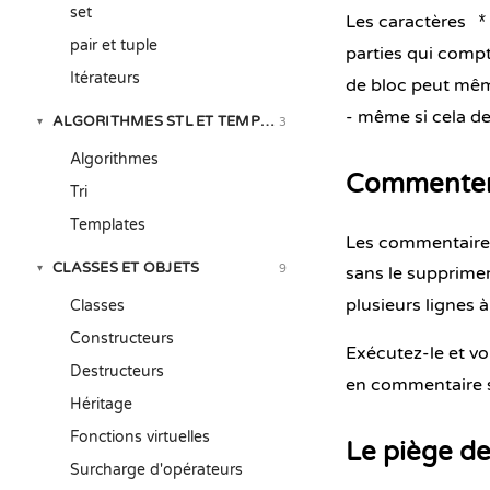
set
Les caractères
*
pair et tuple
parties qui comp
Itérateurs
de bloc peut même
- même si cela devi
ALGORITHMES STL ET TEMPLATES
3
▾
Algorithmes
Commenter
Tri
Templates
Les commentaires
CLASSES ET OBJETS
9
▾
sans le supprimer
plusieurs lignes à 
Classes
Constructeurs
Exécutez-le et vo
Destructeurs
en commentaire so
Héritage
Fonctions virtuelles
Le piège de
Surcharge d'opérateurs