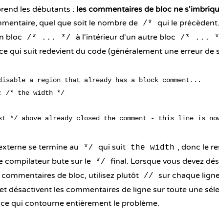
prend les débutants :
les commentaires de bloc ne s'imbriq
mentaire, quel que soit le nombre de
qui le précèdent
/*
n bloc
à l'intérieur d'un autre bloc
/* ... */
/* ... 
t ce qui suit redevient du code (généralement une erreur de 
disable a region that already has a block comment...

; /* the width */

xterne se termine au
qui suit
, donc le r
*/
the width
e compilateur bute sur le
final. Lorsque vous devez dés
*/
 commentaires de bloc, utilisez plutôt
sur chaque ligne
//
 et désactivent les commentaires de ligne sur toute une sél
, ce qui contourne entièrement le problème.