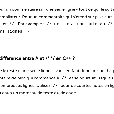
ur un commentaire sur une seule ligne - tout ce qui le suit s
compilateur. Pour un commentaire qui s'étend sur plusieurs 
et
. Par exemple :
ou
*
*/
// ceci est une note
/*
.
rs lignes */
différence entre // et /* */ en C++ ?
e reste d'une seule ligne, il vous en faut donc un sur cha
taire de bloc qui commence à
et se poursuit jusqu'a
/*
ombreuses lignes. Utilisez
pour de courtes notes en li
//
n coup un morceau de texte ou de code.