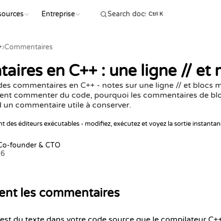
sources
Entreprise
COMMENC
Ctrl K
+
›
Commentaires
res en C++ : une ligne // et m
s commentaires en C++ - notes sur une ligne // et blocs mul
nt commenter du code, pourquoi les commentaires de blo
d un commentaire utile à conserver.
t des éditeurs exécutables - modifiez, exécutez et voyez la sortie instanta
 Co-founder & CTO
26
vent les commentaires
st du texte dans votre code source que le compilateur C+