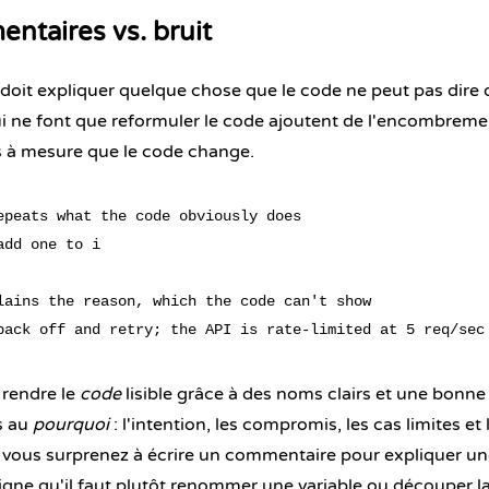
ntaires vs. bruit
oit expliquer quelque chose que le code ne peut pas dire 
 ne font que reformuler le code ajoutent de l'encombreme
s à mesure que le code change.
epeats what the code obviously does

dd one to i

lains the reason, which the code can't show

 rendre le
code
lisible grâce à des noms clairs et une bonne 
s au
pourquoi
: l'intention, les compromis, les cas limites et l
 vous surprenez à écrire un commentaire pour expliquer un
signe qu'il faut plutôt renommer une variable ou découper l