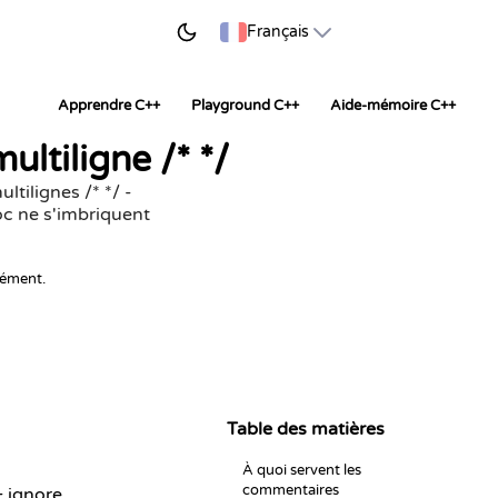
ER À APPRENDRE
Français
Apprendre C++
Playground C++
Aide-mémoire C++
ultiligne /* */
tilignes /* */ -
c ne s'imbriquent
nément.
Table des matières
À quoi servent les
commentaires
+ ignore