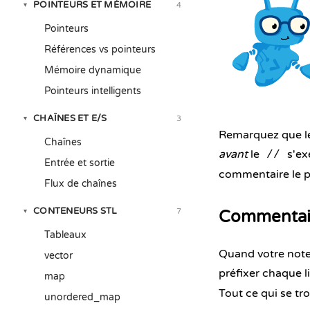
POINTEURS ET MÉMOIRE
4
▾
Pointeurs
Références vs pointeurs
Mémoire dynamique
Pointeurs intelligents
CHAÎNES ET E/S
3
▾
Remarquez que le
Chaînes
avant
le
s'exé
//
Entrée et sortie
commentaire le p
Flux de chaînes
CONTENEURS STL
7
▾
Commentair
Tableaux
Quand votre note 
vector
préfixer chaque l
map
Tout ce qui se tr
unordered_map