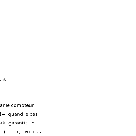
nt

car le compteur
quand le pas
!=
garanti ; un
ak
vu plus
e (...);