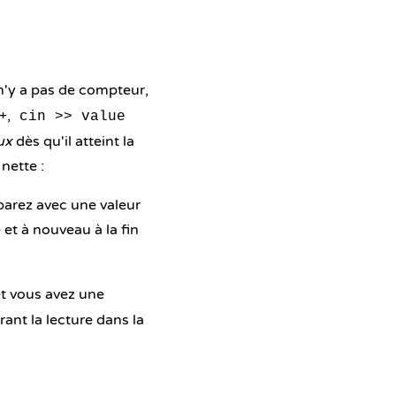
l n'y a pas de compteur,
++,
cin >> value
ux
dès qu'il atteint la
nette :
parez avec une valeur
e et à nouveau à la fin
t vous avez une
ant la lecture dans la