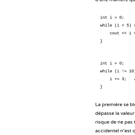
int i = 0;

while (i < 5) {
    cout << i 
int i = 0;

while (i != 10)
    i += 3;   
La première se b
dépasse la valeur
risque de ne pas
accidentel n'est