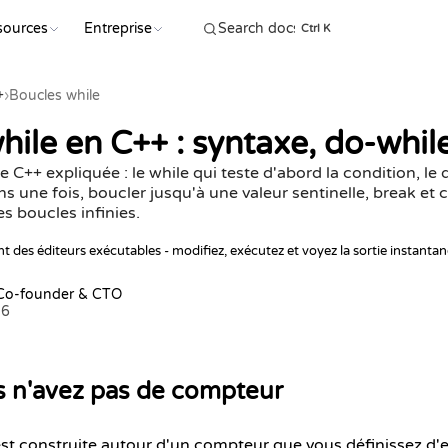
sources
Entreprise
COMMENC
Ctrl K
+
›
Boucles while
hile en C++ : syntaxe, do-whil
e C++ expliquée : le while qui teste d'abord la condition, le 
s une fois, boucler jusqu'à une valeur sentinelle, break et 
s boucles infinies.
t des éditeurs exécutables - modifiez, exécutez et voyez la sortie instanta
 Co-founder & CTO
26
 n'avez pas de compteur
st construite autour d'un compteur que vous définissez d'