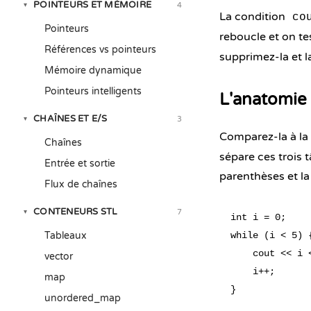
POINTEURS ET MÉMOIRE
4
▾
La condition
co
Pointeurs
reboucle et on te
Références vs pointeurs
supprimez-la et l
Mémoire dynamique
Pointeurs intelligents
L'anatomie 
CHAÎNES ET E/S
3
▾
Comparez-la à la
Chaînes
sépare ces trois t
Entrée et sortie
parenthèses et la
Flux de chaînes
CONTENEURS STL
7
▾
int i = 0;    
Tableaux
while (i < 5) 
    cout << i <
vector
    i++;      
map
unordered_map