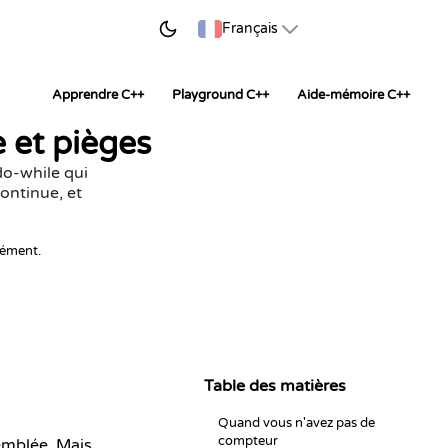
ER À APPRENDRE
Français
Apprendre C++
Playground C++
Aide-mémoire C++
e et pièges
do-while qui
continue, et
nément.
Table des matières
Quand vous n'avez pas de
compteur
emblée. Mais