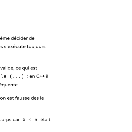
ême décider de
ps s'exécute toujours
valide, ce qui est
: en C++ il
ile (...)
réquente.
on est fausse dès le
corps car
était
x < 5