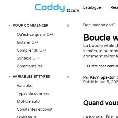
Catalogue
Res
Docs
Documentation
›
C+
POUR COMMENCER
5
▾
Qu'est-ce que le C++
Boucle w
Installer C++
La boucle while d
Compiler du C++
s'exécute au moin
comment éviter le
Syntaxe C++
Commentaires
Cette page contien
▶
VARIABLES ET TYPES
6
▾
Par
Kevin Spektor
,
Publié le Jun 5, 20
Variables
Types de données
Mot-clé auto
Quand vous
Constantes et const
La boucle
e
Opérateurs
for