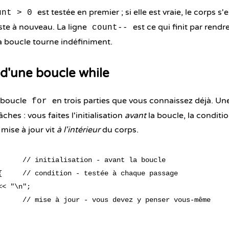
est testée en premier ; si elle est vraie, le corps s
unt > 0
ste à nouveau. La ligne
est ce qui finit par rendr
count--
a boucle tourne indéfiniment.
d'une boucle while
 boucle
en trois parties que vous connaissez déjà. U
for
âches : vous faites l'initialisation
avant
la boucle, la conditio
 mise à jour vit
à l'intérieur
du corps.
      // initialisation - avant la boucle

{     // condition - testée à chaque passage

< "\n";

      // mise à jour - vous devez y penser vous-même
