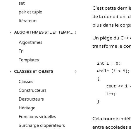
set
C'est cette derni
pair et tuple
de la condition, 
Itérateurs
plus dans le corps
ALGORITHMES STL ET TEMPLATES
3
▾
Un piège du C++ q
Algorithmes
transforme le cor
Tri
Templates
int i = 0;

while (i < 5);
CLASSES ET OBJETS
9
▾
{

Classes
    cout << i <
Constructeurs
    i++;

Destructeurs
Héritage
Fonctions virtuelles
Cela tourne indéfi
Surcharge d'opérateurs
entre accolades s