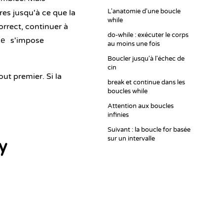
L'anatomie d'une boucle
es jusqu'à ce que la
while
orrect, continuer à
do-while : exécuter le corps
s'impose
le
au moins une fois
Boucler jusqu'à l'échec de
cin
ut premier. Si la
break et continue dans les
boucles while
Attention aux boucles
infinies
Suivant : la boucle for basée
sur un intervalle
y