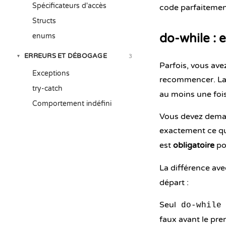
Spécificateurs d'accès
code parfaitement
Structs
do-while : 
enums
ERREURS ET DÉBOGAGE
3
▾
Parfois, vous ave
Exceptions
recommencer. La
try-catch
au moins une fois
Comportement indéfini
Vous devez demande
exactement ce 
est
obligatoire
po
La différence av
départ :
Seul
do-while
faux avant le prem