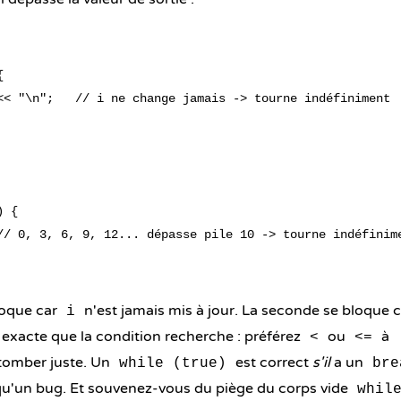


<< "\n";   // i ne change jamais -> tourne indéfiniment

 {

// 0, 3, 6, 9, 12... dépasse pile 10 -> tourne indéfinime
loque car
n'est jamais mis à jour. La seconde se bloque 
i
 exacte que la condition recherche : préférez
ou
à
<
<=
 tomber juste. Un
est correct
s'il
a un
while (true)
bre
 qu'un bug. Et souvenez-vous du piège du corps vide
whil