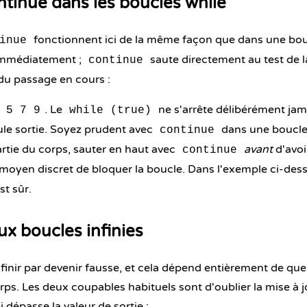
ntinue dans les boucles while
fonctionnent ici de la même façon que dans une bo
inue
 immédiatement ;
saute directement au test de l
continue
 du passage en cours :
. Le
ne s'arrête délibérément jam
 5 7 9
while (true)
ule sortie. Soyez prudent avec
dans une boucl
continue
partie du corps, sauter en haut avec
avant
d'avoi
continue
moyen discret de bloquer la boucle. Dans l'exemple ci-des
st sûr.
ux boucles infinies
 finir par devenir fausse, et cela dépend entièrement de q
orps. Les deux coupables habituels sont d'oublier la mise à j
 dépasse la valeur de sortie :