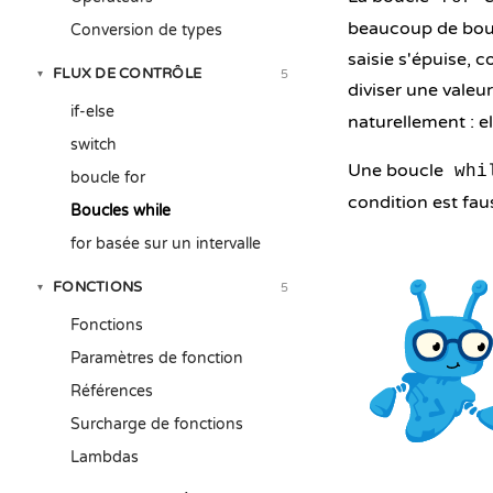
beaucoup de bouc
Conversion de types
saisie s'épuise, 
FLUX DE CONTRÔLE
5
▾
diviser une valeu
if-else
naturellement : e
switch
Une boucle
whi
boucle for
condition est fau
Boucles while
for basée sur un intervalle
FONCTIONS
5
▾
Fonctions
Paramètres de fonction
Références
Surcharge de fonctions
Lambdas