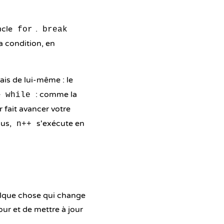
ucle
.
for
break
a condition, en
ais de lui-même : le
e
: comme la
while
r fait avancer votre
sus,
s'exécute en
n++
uelque chose qui change
our et de mettre à jour