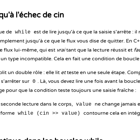
qu'à l'échec de cin
que de
est de lire jusqu'à ce que la saisie s'arrête : i
while
mplement jusqu'à ce que le flux vous dise de quitter. En C
e flux lui-même
, qui est
vrai
tant que la lecture réussit et
fa
u un type incompatible. Cela en fait une condition de boucle 
it un double rôle : elle lit
et
teste en une seule étape. Com
 s'arrêter sur
. Là, vous devez lire une fois avant la boucl
0
 pour que la condition teste toujours une saisie fraîche :
a seconde lecture dans le corps,
ne change jamais e
value
a forme
contourne cela en intégr
while (cin >> value)