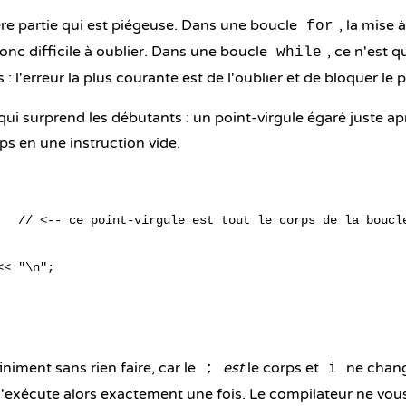
ère partie qui est piégeuse. Dans une boucle
, la mise 
for
donc difficile à oublier. Dans une boucle
, ce n'est 
while
 : l'erreur la plus courante est de l'oublier et de bloquer l
ui surprend les débutants : un point-virgule égaré juste ap
ps en une instruction vide.
   // <-- ce point-virgule est tout le corps de la boucle
< "\n";

niment sans rien faire, car le
est
le corps et
ne chang
;
i
'exécute alors exactement une fois. Le compilateur ne vous 