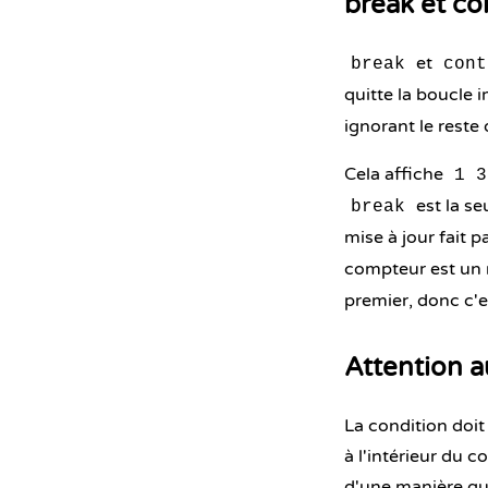
break et co
et
break
cont
quitte la boucle
ignorant le reste
Cela affiche
1 3
est la se
break
mise à jour fait 
compteur est un 
premier, donc c'e
Attention a
La condition doit
à l'intérieur du c
d'une manière qui