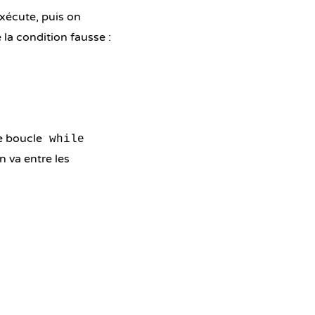
'exécute, puis on
e la condition fausse :
ne boucle
while
n va entre les