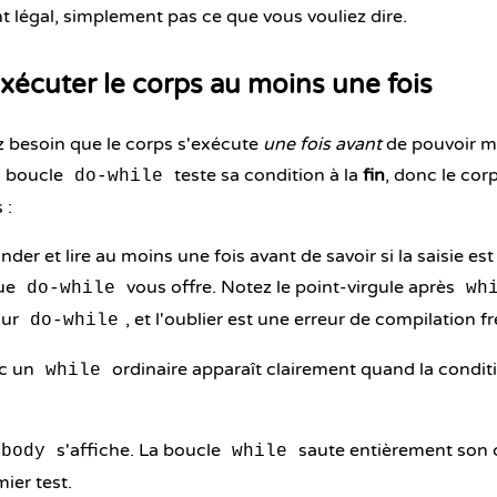
 légal, simplement pas ce que vous vouliez dire.
exécuter le corps au moins une fois
z besoin que le corps s'exécute
une fois avant
de pouvoir m
 boucle
teste sa condition à la
fin
, donc le cor
do-while
 :
r et lire au moins une fois avant de savoir si la saisie est 
que
vous offre. Notez le point-virgule après
do-while
wh
ur
, et l'oublier est une erreur de compilation f
do-while
ec un
ordinaire apparaît clairement quand la conditi
while
s'affiche. La boucle
saute entièrement son 
 body
while
ier test.