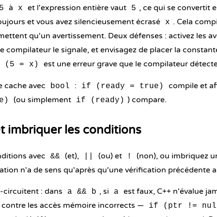
à
et l'expression entière vaut
, ce qui se convertit 
5
x
5
oujours et vous avez silencieusement écrasé
. Cela compi
x
ettent qu'un avertissement. Deux défenses : activez les av
le compilateur le signale, et envisagez de placer la consta
est une erreur grave que le compilateur détec
 (5 = x)
e cache avec
:
compile et af
bool
if (ready = true)
(ou simplement
) compare.
e)
if (ready)
 imbriquer les conditions
ditions avec
(et),
(ou) et
(non), ou imbriquez 
&&
||
!
cation n'a de sens qu'après qu'une vérification précédente a 
-circuitent : dans
, si
est faux, C++ n'évalue ja
a && b
a
 contre les accès mémoire incorrects —
if (ptr != nul