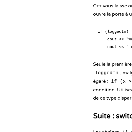
C++ vous laisse o
ouvre la porte à 
if (loggedIn)

    cout << "We
Seule la première
, mal
loggedIn
égaré :
if (x >
condition. Utilis
de ce type dispar
Suite : swit