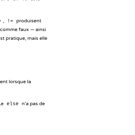
,
produisent
=
!=
comme faux — ainsi
st pratique, mais elle
nt lorsque la
 Le
n'a pas de
else