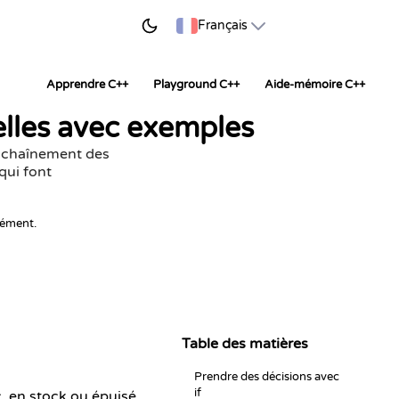
ER À APPRENDRE
Français
Apprendre C++
Playground C++
Aide-mémoire C++
nelles avec exemples
 enchaînement des
 qui font
nément.
Table des matières
Prendre des décisions avec
if
 en stock ou épuisé,