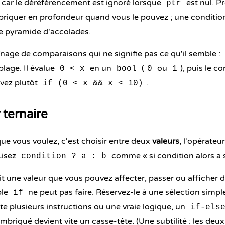
 car le déréférencement est ignoré lorsque
est nul. Pr
ptr
riquer en profondeur quand vous le pouvez ; une condition 
e pyramide d'accolades.
nage de comparaisons qui ne signifie pas ce qu'il semble :
lage. Il évalue
en un
(
ou
), puis le 
0 < x
bool
0
1
ivez plutôt
.
if (0 < x && x < 10)
 ternaire
ue vous voulez, c'est choisir entre deux
valeurs
, l'opérateu
Lisez
comme « si condition alors a s
condition ? a : b
it une valeur que vous pouvez affecter, passer ou afficher
ple
ne peut pas faire. Réservez-le à une sélection simple 
if
e plusieurs instructions ou une vraie logique, un
if-els
 imbriqué devient vite un casse-tête. (Une subtilité : les de