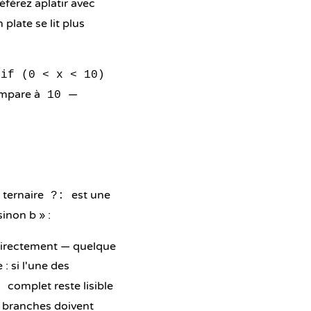
éférez aplatir avec
plate se lit plus
if (0 < x < 10)
compare à
—
10
r ternaire
est une
?:
inon b » :
 directement — quelque
: si l'une des
complet reste lisible
e
ux branches doivent