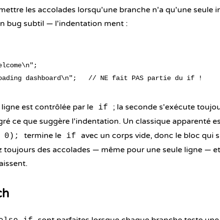
mettre les accolades lorsqu'une branche n'a qu'une seule in
un bug subtil — l'indentation ment :
lcome\n";

 ligne est contrôlée par le
; la seconde s'exécute toujou
if
gré ce que suggère l'indentation. Un classique apparenté est
termine le
avec un corps vide, donc le bloc qui s
 0);
if
ez toujours des accolades — même pour une seule ligne — et 
aissent.
ch