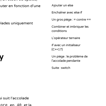
cuter en fonction d'une
Ajouter un else
Enchaîner avec else if
Un gros piège : = contre ==
colades uniquement
Combiner et imbriquer les
conditions
L'opérateur ternaire
if avec un initialiseur
(C++17)
y
Un piège : le problème de
l'accolade pendante
Suite : switch
i suit l'accolade
en
et la
core
40