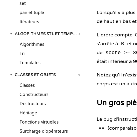
set
Lorsqu'il y a plu
pair et tuple
de haut en bas et
Itérateurs
ALGORITHMES STL ET TEMPLATES
L'ordre compte
3
▾
s'arrête à
et n
B
Algorithmes
de
score >= 8
Tri
était inférieur à 
Templates
Notez qu'il n'exi
CLASSES ET OBJETS
9
▾
corps est un aut
Classes
Constructeurs
Un gros piè
Destructeurs
Héritage
Le bug d'instructi
Fonctions virtuelles
(comparaison
==
Surcharge d'opérateurs