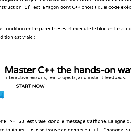
instruction
est la façon dont C++ choisit quel code exé
if
 condition entre parenthèses et exécute le bloc entre ac
ition est vraie :
Master C++ the hands-on wa
Interactive lessons, real projects, and instant feedback.
START NOW
est vraie, donc le message s'affiche. La ligne qu
ore >= 60
te toujours — elle se trouve en dehors du
. Changez
if
s