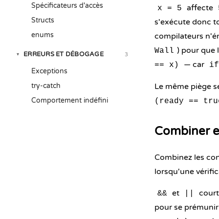
Spécificateurs d'accès
affecte
x = 5
Structs
s'exécute donc t
enums
compilateurs n'ém
) pour que 
Wall
ERREURS ET DÉBOGAGE
3
▾
— car
== x)
if
Exceptions
try-catch
Le même piège s
Comportement indéfini
(ready == tru
Combiner et
Combinez les con
lorsqu'une vérifi
et
court
&&
||
pour se prémunir