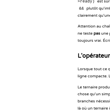
est sûr
>ready)
plutôt qu'imb
&&
clairement qu'un
Attention au chaî
ne teste
pas
une p
toujours vrai. Écr
L'opérateur
Lorsque tout ce q
ligne compacte. 
Le ternaire produ
chose qu'un sim
branches nécessit
là où un ternaire