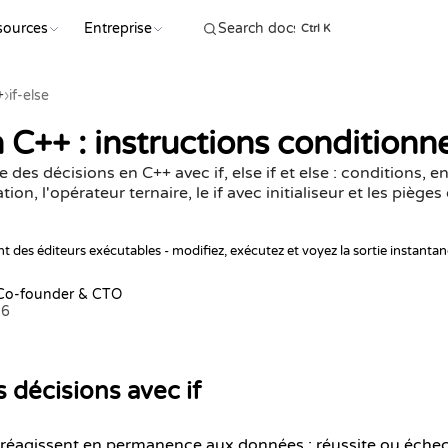
sources
Entreprise
COMMENC
Ctrl K
+
›
if-else
n C++ : instructions condition
es décisions en C++ avec if, else if et else : conditions,
ion, l'opérateur ternaire, le if avec initialiseur et les pièges
t des éditeurs exécutables - modifiez, exécutez et voyez la sortie instanta
 Co-founder & CTO
26
 décisions avec if
éagissent en permanence aux données : réussite ou échec,