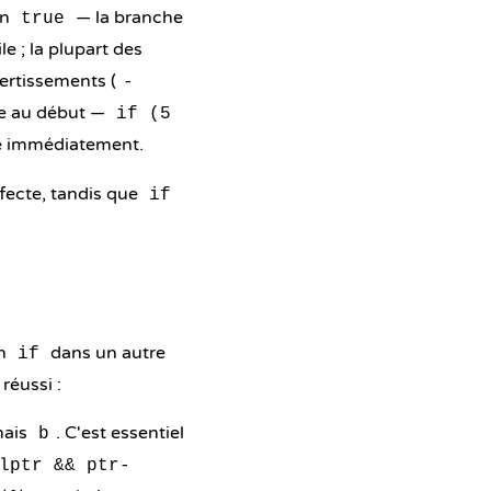
en
— la branche
true
le ; la plupart des
ertissements (
-
nte au début —
if (5
te immédiatement.
fecte, tandis que
if
un
dans un autre
if
réussi :
mais
. C'est essentiel
b
lptr && ptr-