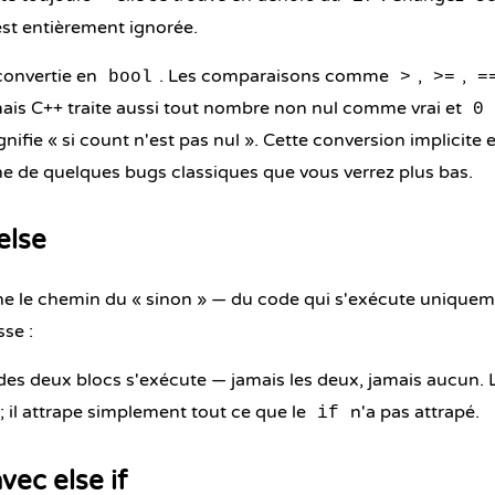
est entièrement ignorée.
convertie en
. Les comparaisons comme
,
,
bool
>
>=
=
mais C++ traite aussi tout nombre non nul comme vrai et
0
gnifie « si count n'est pas nul ». Cette conversion implicite e
gine de quelques bugs classiques que vous verrez plus bas.
else
 le chemin du « sinon » — du code qui s'exécute uniqueme
sse :
des deux blocs s'exécute — jamais les deux, jamais aucun.
; il attrape simplement tout ce que le
n'a pas attrapé.
if
vec else if