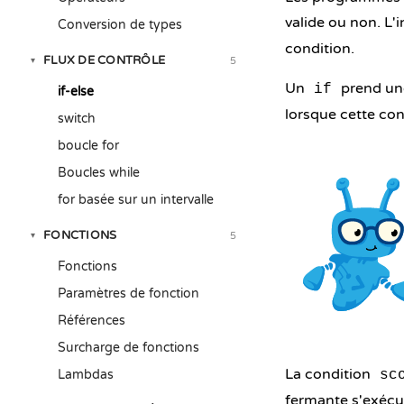
valide ou non. L'
Conversion de types
condition.
FLUX DE CONTRÔLE
5
▾
Un
prend une
if
if-else
lorsque cette cond
switch
boucle for
Boucles while
for basée sur un intervalle
FONCTIONS
5
▾
Fonctions
Paramètres de fonction
Références
Surcharge de fonctions
La condition
Lambdas
sc
fermante s'exécu