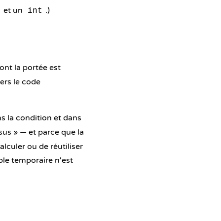
et un
.)
int
dont la portée est
vers le code
ns la condition et dans
sus » — et parce que la
lculer ou de réutiliser
ble temporaire n'est