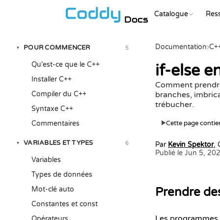
Catalogue
Res
Docs
Documentation
›
C+
POUR COMMENCER
5
▾
Qu'est-ce que le C++
if-else e
Installer C++
Comment prendre d
Compiler du C++
branches, imbricat
trébucher.
Syntaxe C++
Commentaires
Cette page contien
▶
VARIABLES ET TYPES
6
▾
Par
Kevin Spektor
,
Publié le Jun 5, 20
Variables
Types de données
Mot-clé auto
Prendre des
Constantes et const
Les programmes r
Opérateurs