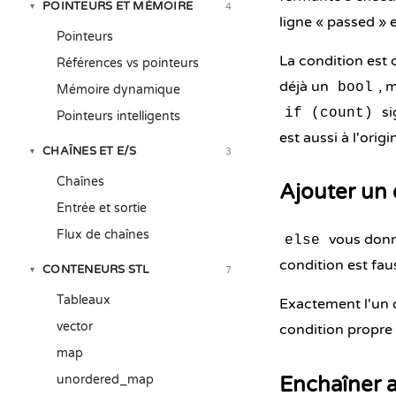
POINTEURS ET MÉMOIRE
4
▾
ligne « passed » 
Pointeurs
La condition est 
Références vs pointeurs
déjà un
, 
bool
Mémoire dynamique
si
if (count)
Pointeurs intelligents
est aussi à l'ori
CHAÎNES ET E/S
3
▾
Chaînes
Ajouter un 
Entrée et sortie
Flux de chaînes
vous donne
else
condition est fau
CONTENEURS STL
7
▾
Tableaux
Exactement l'un 
vector
condition propre 
map
unordered_map
Enchaîner a