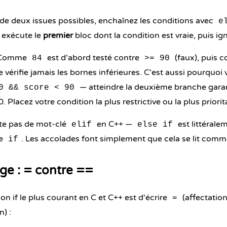
s de deux issues possibles, enchaînez les conditions avec
e
 exécute le
premier
bloc dont la condition est vraie, puis ign
. Comme
est d'abord testé contre
(faux), puis 
84
>= 90
e vérifie jamais les bornes inférieures. C'est aussi pourquoi
— atteindre la deuxième branche gara
0 && score < 90
90. Placez votre condition la plus restrictive ou la plus priori
ste pas de mot-clé
en C++ —
est littéral
elif
else if
re
. Les accolades font simplement que cela se lit comm
if
ge : = contre ==
on if le plus courant en C et C++ est d'écrire
(affectation
=
) :