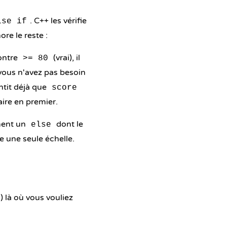
. C++ les vérifie
lse if
ore le reste :
contre
(vrai), il
>= 80
 vous n'avez pas besoin
ntit déjà que
score
taire en premier.
ement un
dont le
else
e une seule échelle.
) là où vous vouliez