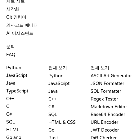
치트 시트
시각화
Git 명령어
의사코드 에디터
AI 어시스턴트
지원
문의
FAQ
플레이그라운드
수료증
도구
Python
전체 보기
전체 보기
JavaScript
Python
ASCII Art Generator
Java
JavaScript
JSON Formatter
TypeScript
Java
SQL Formatter
C++
C++
Regex Tester
C
C#
Markdown Editor
C#
SQL
Base64 Encoder
SQL
HTML & CSS
URL Encoder
HTML
Go
JWT Decoder
Golang
Rust
Diff Checker