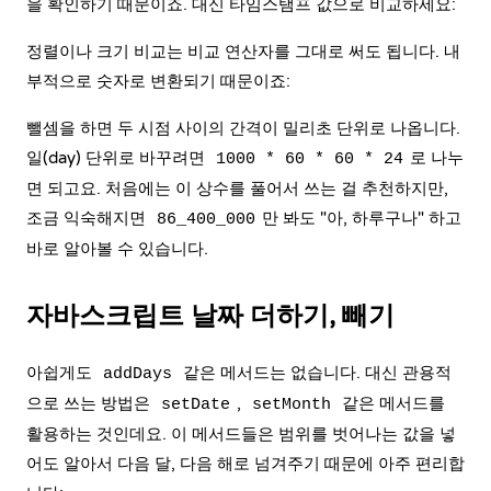
을 확인하기 때문이죠. 대신 타임스탬프 값으로 비교하세요:
정렬이나 크기 비교는 비교 연산자를 그대로 써도 됩니다. 내
부적으로 숫자로 변환되기 때문이죠:
뺄셈을 하면 두 시점 사이의 간격이 밀리초 단위로 나옵니다.
일(day) 단위로 바꾸려면
로 나누
1000 * 60 * 60 * 24
면 되고요. 처음에는 이 상수를 풀어서 쓰는 걸 추천하지만,
조금 익숙해지면
만 봐도 "아, 하루구나" 하고
86_400_000
바로 알아볼 수 있습니다.
자바스크립트 날짜 더하기, 빼기
아쉽게도
같은 메서드는 없습니다. 대신 관용적
addDays
으로 쓰는 방법은
,
같은 메서드를
setDate
setMonth
활용하는 것인데요. 이 메서드들은 범위를 벗어나는 값을 넣
어도 알아서 다음 달, 다음 해로 넘겨주기 때문에 아주 편리합