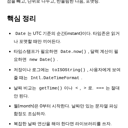
점을 빼고, 단위로 나누고, 반올림한 다음, 포맷팅.
핵심 정리
는 UTC 기준의 순간(instant)이다. 타임존은 읽거
Date
나 포맷할 때만 끼어든다.
타임스탬프가 필요하면
, 달력 계산이 필
Date.now()
요하면
.
new Date()
저장이나 로그에는
, 사용자에게 보여
toISOString()
줄 때는
.
Intl.DateTimeFormat
날짜 비교는
이나
,
로.
는 절대
getTime()
<
>
===
안 된다.
월(month)은 0부터 시작한다. 날짜만 있는 문자열 파싱
함정도 조심하자.
복잡한 날짜 연산을 해야 한다면 라이브러리를 쓰자.