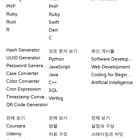
PHP
PHP
Ruby
Ruby
Rust
Swift
R
Dart
C
문서
블로그
Hash Generator
모든 문서 보기
최신 게시물
UUID Generator
Python
Software Development
Password Generator
JavaScript
Web Development
Case Converter
Java
Coding for Beginners
Color Converter
C++
Artificial Intelligence
Cron Expression
SQL
Timestamp Converter
Verilog
QR Code Generator
리뷰 및 비교
시각화
GIT 명령어
전체 보기
전체 보기
전체 보기
Coursera
정렬
설정과 구성
Udemy
자료 구조
스테이징과 커밋