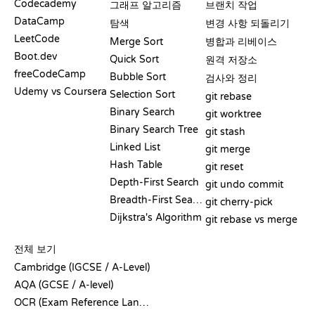
Codecademy
그래프 알고리즘
브랜치 작업
DataCamp
탐색
변경 사항 되돌리기
LeetCode
Merge Sort
병합과 리베이스
Boot.dev
Quick Sort
원격 저장소
freeCodeCamp
Bubble Sort
검사와 정리
Udemy vs Coursera
Selection Sort
git rebase
Binary Search
git worktree
Binary Search Tree
git stash
Linked List
git merge
Hash Table
git reset
Depth-First Search
git undo commit
Breadth-First Search
git cherry-pick
Dijkstra's Algorithm
git rebase vs merge
의사코드
전체 보기
Cambridge (IGCSE / A-Level)
AQA (GCSE / A-level)
OCR (Exam Reference Language)