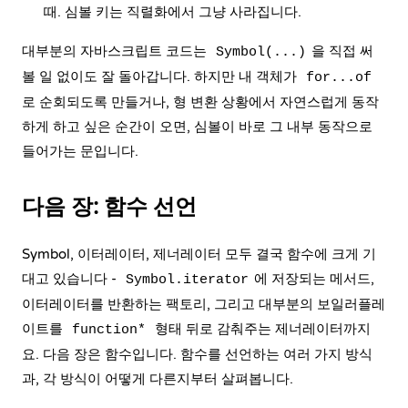
때. 심볼 키는 직렬화에서 그냥 사라집니다.
대부분의 자바스크립트 코드는
을 직접 써
Symbol(...)
볼 일 없이도 잘 돌아갑니다. 하지만 내 객체가
for...of
로 순회되도록 만들거나, 형 변환 상황에서 자연스럽게 동작
하게 하고 싶은 순간이 오면, 심볼이 바로 그 내부 동작으로
들어가는 문입니다.
다음 장: 함수 선언
Symbol, 이터레이터, 제너레이터 모두 결국 함수에 크게 기
대고 있습니다 -
에 저장되는 메서드,
Symbol.iterator
이터레이터를 반환하는 팩토리, 그리고 대부분의 보일러플레
이트를
형태 뒤로 감춰주는 제너레이터까지
function*
요. 다음 장은 함수입니다. 함수를 선언하는 여러 가지 방식
과, 각 방식이 어떻게 다른지부터 살펴봅니다.