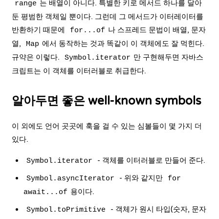
는 배열이 아니다. 특별한 키로 메서드 하나를 달아
range
둔 평범한 객체일 뿐이다. 그런데 그 메서드가 이터레이터를
반환하기 때문에
나 스프레드 문법이 배열, 문자
for...of
열,
에서 동작하는 것과 똑같이 이 객체에도 잘 먹힌다.
Map
규약은 이렇다.
만 구현해두면 자바스
Symbol.iterator
크립트는 이 객체를 이터러블로 취급한다.
알아두면 좋은 well-known symbols
이 외에도 언어 곳곳에 훅을 걸 수 있는 심볼들이 몇 가지 더
있다.
- 객체를 이터러블로 만들어 준다.
Symbol.iterator
- 위와 같지만
Symbol.asyncIterator
for
용이다.
await...of
- 객체가 원시 타입(숫자, 문자
Symbol.toPrimitive