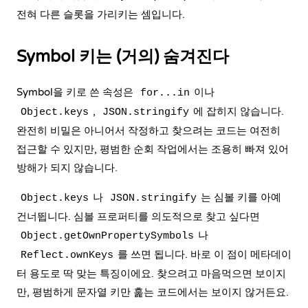
전혀 다른 슬롯을 가리키는 셈입니다.
Symbol 키는 (거의) 숨겨진다
Symbol을 키로 쓴 속성은
이나
for...in
,
에 잡히지 않습니다.
Object.keys
JSON.stringify
완전히 비밀은 아니어서 작정하고 찾으려는 코드는 여전히
접근할 수 있지만, 평범한 순회 작업에서는 조용히 빠져 있어
방해가 되지 않습니다.
나
는 심볼 키를 아예
Object.keys
JSON.stringify
건너뜁니다. 심볼 프로퍼티를 의도적으로 찾고 싶다면
나
Object.getOwnPropertySymbols
를 쓰면 됩니다. 바로 이 점이 메타데이
Reflect.ownKeys
터 용도로 딱 맞는 특징이에요. 찾으려고 마음먹으면 보이지
만, 평범하게 문자열 키만 훑는 코드에서는 보이지 않거든요.