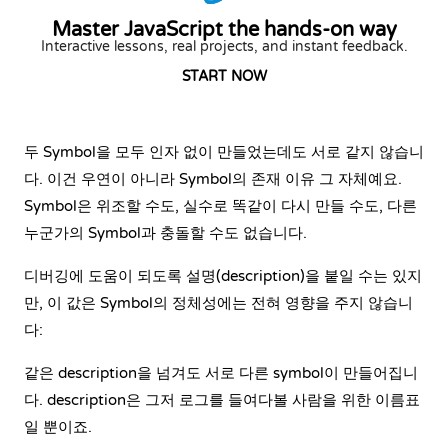
Master JavaScript the hands-on way
Interactive lessons, real projects, and instant feedback.
START NOW
두 Symbol을 모두 인자 없이 만들었는데도 서로 같지 않습니
다. 이건 우연이 아니라 Symbol의 존재 이유 그 자체예요.
Symbol은 위조할 수도, 실수로 똑같이 다시 만들 수도, 다른
누군가의 Symbol과 충돌할 수도 없습니다.
디버깅에 도움이 되도록 설명(description)을 붙일 수는 있지
만, 이 값은 Symbol의 정체성에는 전혀 영향을 주지 않습니
다:
같은 description을 넘겨도 서로 다른 symbol이 만들어집니
다. description은 그저 로그를 들여다볼 사람을 위한 이름표
일 뿐이죠.