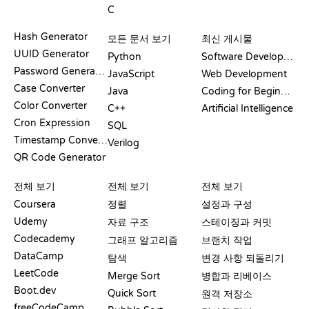
C
문서
블로그
Hash Generator
모든 문서 보기
최신 게시물
UUID Generator
Python
Software Development
Password Generator
JavaScript
Web Development
Case Converter
Java
Coding for Beginners
Color Converter
C++
Artificial Intelligence
Cron Expression
SQL
Timestamp Converter
Verilog
QR Code Generator
리뷰 및 비교
시각화
GIT 명령어
전체 보기
전체 보기
전체 보기
Coursera
정렬
설정과 구성
Udemy
자료 구조
스테이징과 커밋
Codecademy
그래프 알고리즘
브랜치 작업
DataCamp
탐색
변경 사항 되돌리기
LeetCode
Merge Sort
병합과 리베이스
Boot.dev
Quick Sort
원격 저장소
freeCodeCamp