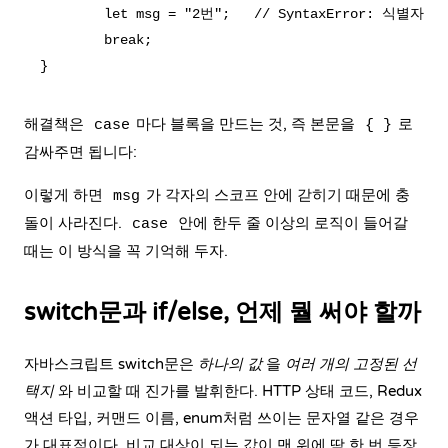
        let msg = "2번";   // SyntaxError: 식별
        break;

해결책은
마다 블록을 만드는 것, 즉 본문을
로
case
{ }
감싸주면 됩니다:
이렇게 하면
가 각자의 스코프 안에 갇히기 때문에 충
msg
돌이 사라진다.
안에 한두 줄 이상의 로직이 들어갈
case
때는 이 방식을 꼭 기억해 두자.
switch문과 if/else, 언제 뭘 써야 할까
자바스크립트 switch문은
하나의 값
을
여러 개의 고정된 선
택지
와 비교할 때 진가를 발휘한다. HTTP 상태 코드, Redux
액션 타입, 커맨드 이름, enum처럼 쓰이는 문자열 같은 경우
가 대표적이다. 비교 대상이 되는 값이 맨 위에 딱 한 번 등장