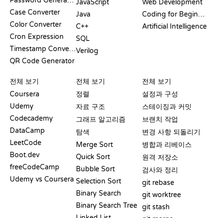
Password Generator
JavaScript
Web Development
Case Converter
Java
Coding for Beginners
Color Converter
C++
Artificial Intelligence
Cron Expression
SQL
Timestamp Converter
Verilog
QR Code Generator
리뷰 및 비교
시각화
GIT 명령어
전체 보기
전체 보기
전체 보기
Coursera
정렬
설정과 구성
Udemy
자료 구조
스테이징과 커밋
Codecademy
그래프 알고리즘
브랜치 작업
DataCamp
탐색
변경 사항 되돌리기
LeetCode
Merge Sort
병합과 리베이스
Boot.dev
Quick Sort
원격 저장소
freeCodeCamp
Bubble Sort
검사와 정리
Udemy vs Coursera
Selection Sort
git rebase
Binary Search
git worktree
Binary Search Tree
git stash
Linked List