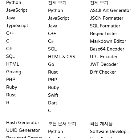
Python
전체 보기
전체 보기
JavaScript
Python
ASCII Art Generator
Java
JavaScript
JSON Formatter
TypeScript
Java
SQL Formatter
C++
C++
Regex Tester
C
C#
Markdown Editor
C#
SQL
Base64 Encoder
SQL
HTML & CSS
URL Encoder
HTML
Go
JWT Decoder
Golang
Rust
Diff Checker
PHP
PHP
Ruby
Ruby
Rust
Swift
R
Dart
C
문서
블로그
Hash Generator
모든 문서 보기
최신 게시물
UUID Generator
Python
Software Development