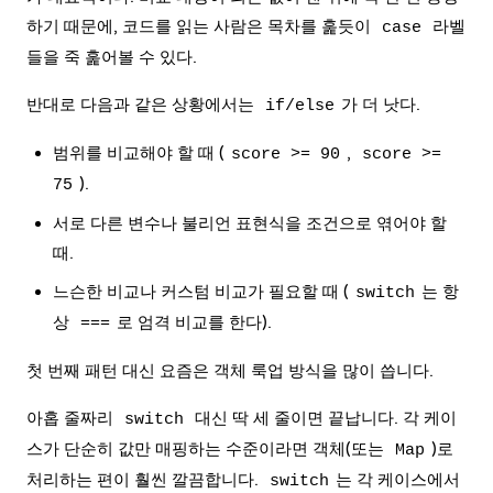
하기 때문에, 코드를 읽는 사람은 목차를 훑듯이
라벨
case
들을 죽 훑어볼 수 있다.
반대로 다음과 같은 상황에서는
가 더 낫다.
if/else
범위를 비교해야 할 때 (
,
score >= 90
score >=
).
75
서로 다른 변수나 불리언 표현식을 조건으로 엮어야 할
때.
느슨한 비교나 커스텀 비교가 필요할 때 (
는 항
switch
상
로 엄격 비교를 한다).
===
첫 번째 패턴 대신 요즘은 객체 룩업 방식을 많이 씁니다.
아홉 줄짜리
대신 딱 세 줄이면 끝납니다. 각 케이
switch
스가 단순히 값만 매핑하는 수준이라면 객체(또는
)로
Map
처리하는 편이 훨씬 깔끔합니다.
는 각 케이스에서
switch