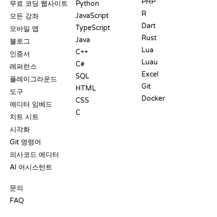
PHP
무료 코딩 웹사이트
Python
R
JavaScript
모든 강좌
Dart
TypeScript
모바일 앱
Rust
Java
블로그
Lua
C++
인증서
Luau
C#
레퍼런스
Excel
SQL
플레이그라운드
Git
HTML
도구
Docker
CSS
에디터 임베드
C
치트 시트
시각화
Git 명령어
의사코드 에디터
AI 어시스턴트
지원
문의
FAQ
플레이그라운드
수료증
도구