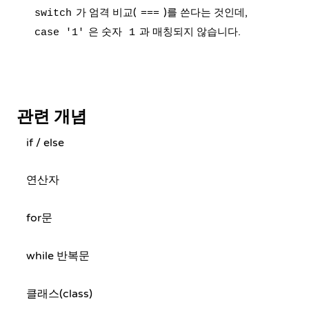
가 엄격 비교(
)를 쓴다는 것인데,
switch
===
은 숫자
과 매칭되지 않습니다.
case '1'
1
관련 개념
if / else
연산자
for문
while 반복문
클래스(class)