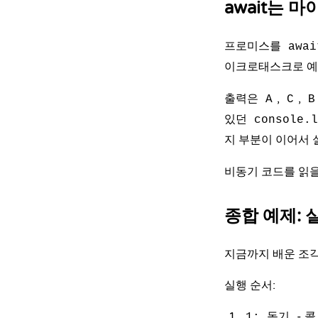
await는 
프로미스를
awai
이크로태스크로 예
출력은
,
,
A
C
B
있던
console.l
지 부분이 이어서
비동기 코드를 읽을
종합 예제: 
지금까지 배운 조각
실행 순서:
- 
1: 동기