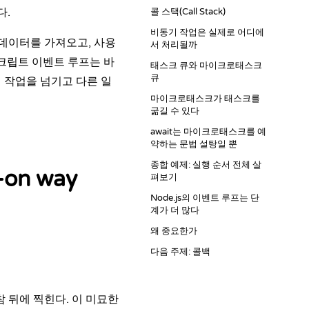
다.
콜 스택(Call Stack)
비동기 작업은 실제로 어디에
 데이터를 가져오고, 사용
서 처리될까
스크립트 이벤트 루프는 바
태스크 큐와 마이크로태스크
큐
 작업을 넘기고 다른 일
마이크로태스크가 태스크를
굶길 수 있다
await는 마이크로태스크를 예
약하는 문법 설탕일 뿐
종합 예제: 실행 순서 전체 살
-on way
펴보기
Node.js의 이벤트 루프는 단
계가 더 많다
왜 중요한가
다음 주제: 콜백
 뒤에 찍힌다. 이 미묘한