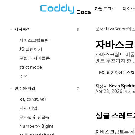
카탈로그
리소
Docs
문서
이벤
›
JavaScript
›
시작하기
5
▾
자바스크립트란
자바스크
JS 실행하기
자바스크립트 비동기
문법과 세미콜론
벤트 루프까지 한 
strict mode
이 페이지에는 실행
▶
주석
작성자
Kevin Spekto
변수와 타입
7
▾
Apr 23, 2026 게시
let, const, var
원시 타입
싱글 스레드
문자열 & 템플릿
Number와 BigInt
자바스크립트는 하