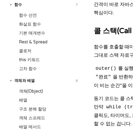
간격이 바로 자바스
함수
7
▾
핵심이다.
함수 선언
화살표 함수
콜 스택(Call 
기본 매개변수
Rest & Spread
함수를 호출할 때마
클로저
그대로 스택 자료구
this 키워드
를 실행
outer()
고차 함수
을 반환하
"완료"
객체와 배열
9
▾
이 비는 순간"을 
객체(Object)
동기 코드는 콜 스
배열
만약
while (tr
구조 분해 할당
클릭도, 타이머도,
객체 스프레드
할 수 없는 겁니다.
배열 메서드