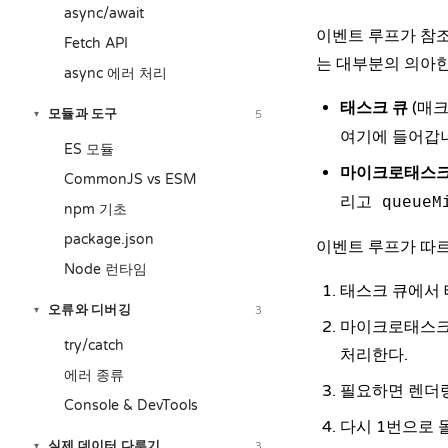
async/await
이벤트 루프가 참조
Fetch API
는 대부분의 의아한
async 에러 처리
태스크 큐
(매
모듈과 도구
5
▾
여기에 들어갑
ES 모듈
마이크로태스크
CommonJS vs ESM
리고
queueM
npm 기초
package.json
이벤트 루프가 따
Node 런타임
태스크 큐에서 
오류와 디버깅
3
▾
마이크로태스크
try/catch
처리한다.
에러 종류
필요하면 렌더링
Console & DevTools
다시 1번으로 
실제 데이터 다루기
3
▾