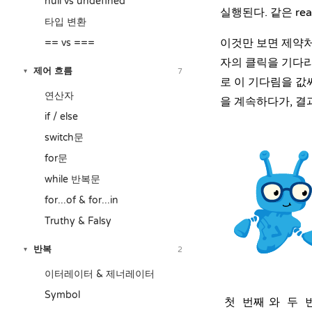
null vs undefined
실행된다. 같은 re
타입 변환
이것만 보면 제약처
== vs ===
자의 클릭을 기다리
제어 흐름
7
▾
로 이 기다림을 값
연산자
을 계속하다가, 결
if / else
switch문
for문
while 반복문
for...of & for...in
Truthy & Falsy
반복
2
▾
이터레이터 & 제너레이터
Symbol
와
첫 번째
두 