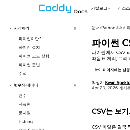
카탈로그
리소
Docs
문서
CSV 
›
Python
›
시작하기
5
▾
파이썬이란?
파이썬 C
파이썬 설치
파이썬에서 CSV 파일
파이썬 코드 실행
따옴표 처리, 그리고
파이썬 문법
이 페이지에는 실행
▶
주석
작성자
Kevin Spekto
변수와 데이터
6
▾
Apr 23, 2026 게시
변수
자료형
CSV는 보
문자열
f-string
CSV 파일은 결국