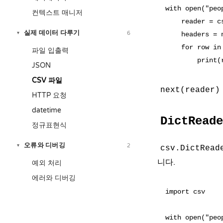
with open("peo
컨텍스트 매니저
    reader = cs
실제 데이터 다루기
6
▾
    headers = 
    for row in 
파일 입출력
JSON
CSV 파일
next(reader)
HTTP 요청
datetime
DictReade
정규표현식
오류와 디버깅
2
▾
csv.DictRead
니다.
예외 처리
에러와 디버깅
import csv

with open("peo