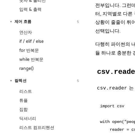
숫자 & 불리언
전부입니다. 그런데
입력 & 출력
터, 지역별로 다른
제어 흐름
상황이 줄줄이 튀
5
▾
선택입니다.
연산자
if / elif / else
다행히 파이썬의 
for 반복문
듈 하나로 충분한 
while 반복문
range()
csv.reade
컬렉션
5
▾
는
csv.reader
리스트
튜플
import csv

집합
딕셔너리
with open("peo
리스트 컴프리헨션
    reader = cs