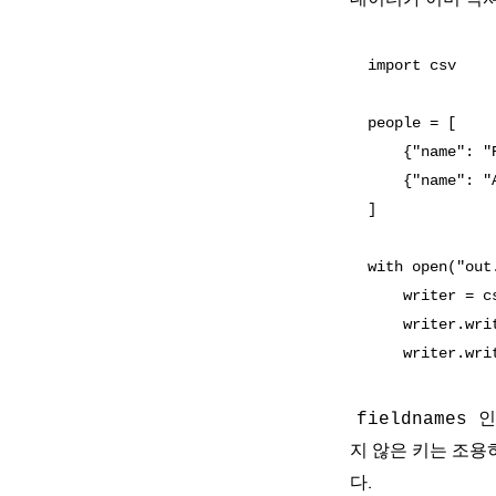
import csv

people = [

    {"name": "
    {"name": "
]

with open("out
    writer = c
    writer.writ
인
fieldnames
지 않은 키는 조용
다.