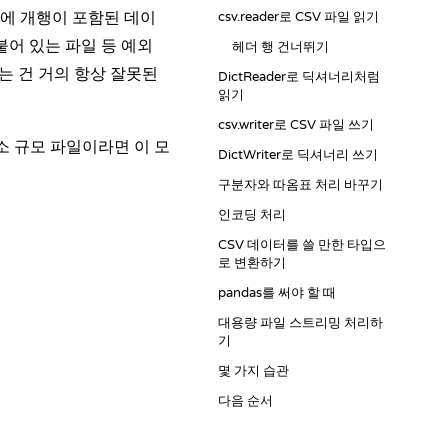
안에 개행이 포함된 데이
csv.reader로 CSV 파일 읽기
붙어 있는 파일 등 예외
헤더 행 건너뛰기
는 건 거의 항상 잘못된
DictReader로 딕셔너리처럼
읽기
csv.writer로 CSV 파일 쓰기
소 규모 파일이라면 이 모
DictWriter로 딕셔너리 쓰기
구분자와 따옴표 처리 바꾸기
인코딩 처리
CSV 데이터를 쓸 만한 타입으
로 변환하기
pandas를 써야 할 때
대용량 파일 스트리밍 처리하
기
몇 가지 습관
다음 순서