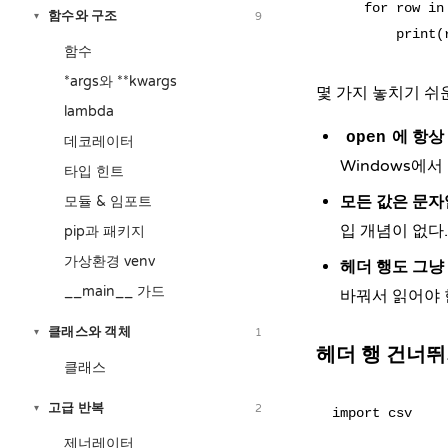
    for row in 
함수와 구조
9
▾
함수
*args와 **kwargs
몇 가지 놓치기 쉬
lambda
에 항상
open
데코레이터
Windows에서
타입 힌트
모든 값은 문자
모듈 & 임포트
입 개념이 없다.
pip과 패키지
가상환경 venv
헤더 행도 그냥
__main__ 가드
바꿔서 읽어야 
클래스와 객체
1
▾
헤더 행 건너
클래스
고급 반복
2
▾
import csv

제너레이터