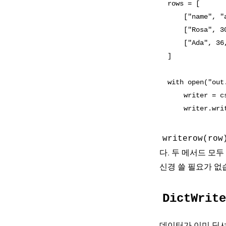
rows = [

    ["name", "a
    ["Rosa", 30
    ["Ada", 36,
]

with open("out
    writer = cs
writerow(row
다. 두 메서드 모
신경 쓸 필요가 없
DictWrite
데이터가 이미 딕