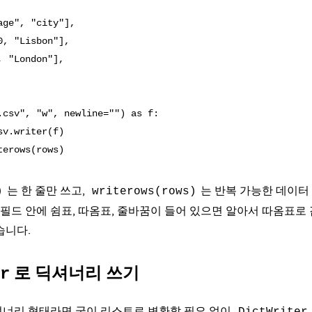
ge", "city"],

, "Lisbon"],

 "London"],

.csv", "w", newline="") as f:

v.writer(f)

는 한 줄만 쓰고,
는 반복 가능한 데이터
)
writerows(rows)
두 필드 안에 쉼표, 따옴표, 줄바꿈이 들어 있으면 알아서 따옴표
습니다.
로 딕셔너리 쓰기
r
셔너리 형태라면 굳이 리스트로 변환할 필요 없이