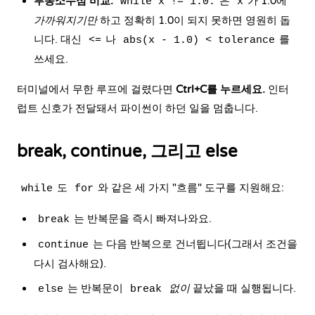
부동소수점 비교.
은
가 1.0에
while x != 1.0:
x
가까워지기만
하고 정확히 1.0이 되지 못하면 영원히 돕
니다. 대신
나
를
<=
abs(x - 1.0) < tolerance
쓰세요.
터미널에서 무한 루프에 걸렸다면
Ctrl+C를 누르세요.
인터
럽트 신호가 전달돼서 파이썬이 하던 일을 멈춥니다.
break, continue, 그리고 else
도
와 같은 세 가지 "흐름" 도구를 지원해요:
while
for
는 반복문을 즉시 빠져나와요.
break
는 다음 반복으로 건너뜁니다(그래서 조건을
continue
다시 검사해요).
는 반복문이
없이
끝났을 때 실행됩니다.
else
break