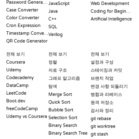
Password Generator
JavaScript
Web Development
Case Converter
Java
Coding for Beginners
Color Converter
C++
Artificial Intelligence
Cron Expression
SQL
Timestamp Converter
Verilog
QR Code Generator
리뷰 및 비교
시각화
GIT 명령어
전체 보기
전체 보기
전체 보기
Coursera
정렬
설정과 구성
Udemy
자료 구조
스테이징과 커밋
Codecademy
그래프 알고리즘
브랜치 작업
DataCamp
탐색
변경 사항 되돌리기
LeetCode
Merge Sort
병합과 리베이스
Boot.dev
Quick Sort
원격 저장소
freeCodeCamp
Bubble Sort
검사와 정리
Udemy vs Coursera
Selection Sort
git rebase
Binary Search
git worktree
Binary Search Tree
git stash