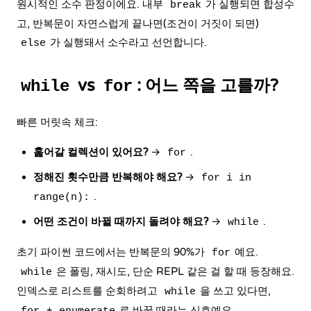
원시적인 소수 판정이에요. 내부
가 실행되면 합성수
break
고, 반복문이 자연스럽게 끝나면(조건이 거짓이 되면)
가 실행돼서 소수라고 선언합니다.
else
vs
: 어느 쪽을 고를까?
while
for
빠른 머릿속 체크:
훑어갈 컬렉션이 있어요?
→
.
for
정해진 횟수만큼 반복해야 해요?
→
for i in
.
range(n):
어떤 조건이 바뀔 때까지 돌려야 해요?
→
.
while
초기 파이썬 코드에서는 반복문의 90%가
예요.
for
은 폴링, 재시도, 단순 REPL 같은 걸 할 때 등장해요.
while
인덱스로 리스트를 순회하려고
을 쓰고 있다면,
while
+
로 바꿀 때라는 신호예요.