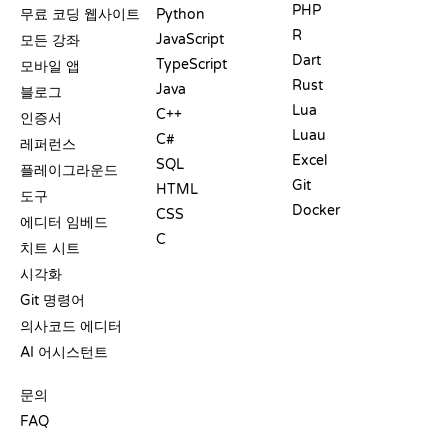
PHP
무료 코딩 웹사이트
Python
R
JavaScript
모든 강좌
Dart
TypeScript
모바일 앱
Rust
Java
블로그
Lua
C++
인증서
Luau
C#
레퍼런스
Excel
SQL
플레이그라운드
Git
HTML
도구
Docker
CSS
에디터 임베드
C
치트 시트
시각화
Git 명령어
의사코드 에디터
AI 어시스턴트
지원
문의
FAQ
플레이그라운드
수료증
도구