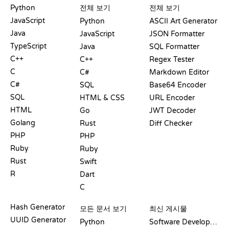
Python
전체 보기
전체 보기
JavaScript
Python
ASCII Art Generator
Java
JavaScript
JSON Formatter
TypeScript
Java
SQL Formatter
C++
C++
Regex Tester
C
C#
Markdown Editor
C#
SQL
Base64 Encoder
SQL
HTML & CSS
URL Encoder
HTML
Go
JWT Decoder
Golang
Rust
Diff Checker
PHP
PHP
Ruby
Ruby
Rust
Swift
R
Dart
C
문서
블로그
Hash Generator
모든 문서 보기
최신 게시물
UUID Generator
Python
Software Development