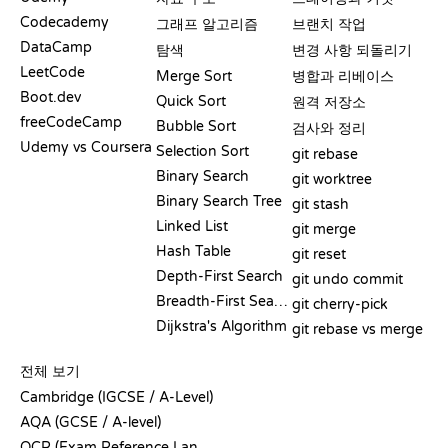
Codecademy
그래프 알고리즘
브랜치 작업
DataCamp
탐색
변경 사항 되돌리기
LeetCode
Merge Sort
병합과 리베이스
Boot.dev
Quick Sort
원격 저장소
freeCodeCamp
Bubble Sort
검사와 정리
Udemy vs Coursera
Selection Sort
git rebase
Binary Search
git worktree
Binary Search Tree
git stash
Linked List
git merge
Hash Table
git reset
Depth-First Search
git undo commit
Breadth-First Search
git cherry-pick
Dijkstra's Algorithm
git rebase vs merge
의사코드
전체 보기
Cambridge (IGCSE / A-Level)
AQA (GCSE / A-level)
OCR (Exam Reference Language)