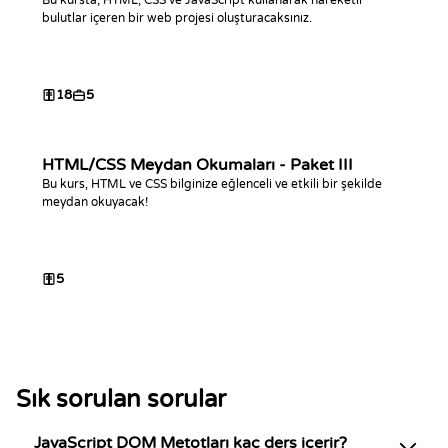
Bu kursta, HTML, CSS ve JavaScript kullanarak hareketli
bulutlar içeren bir web projesi oluşturacaksınız.
18
5
HTML/CSS Meydan Okumaları - Paket III
Bu kurs, HTML ve CSS bilginize eğlenceli ve etkili bir şekilde
meydan okuyacak!
5
Sık sorulan sorular
JavaScript DOM Metotları kaç ders içerir?