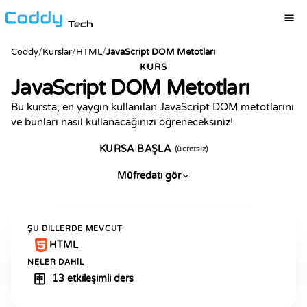
Tech
Coddy
/
Kurslar
/
HTML
/
JavaScript DOM Metotları
KURS
JavaScript DOM Metotları
Bu kursta, en yaygın kullanılan JavaScript DOM metotlarını
ve bunları nasıl kullanacağınızı öğreneceksiniz!
KURSA BAŞLA
(ücretsiz)
Müfredatı gör
ŞU DILLERDE MEVCUT
HTML
NELER DAHIL
13 etkileşimli ders