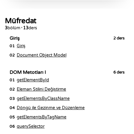
Müfredat
3
bölüm
•
13
ders
Giriş
2
ders
Giriş
01
Document Object Model
02
DOM Metotları I
6
ders
getElementById
01
Eleman Stilini Değiştirme
02
getElementsByClassName
03
Döngü ile Gezinme ve Düzenleme
04
getElementsByTagName
05
querySelector
06