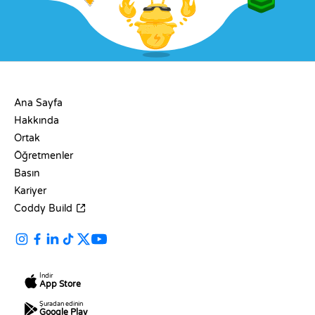
ŞIRKET
Ana Sayfa
Hakkında
Ortak
Öğretmenler
Basın
Kariyer
Coddy Build
İndir
App Store
Şuradan edinin
Google Play