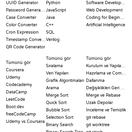
UUID Generator
Python
Software Development
Password Generator
JavaScript
Web Development
Case Converter
Java
Coding for Beginners
Color Converter
C++
Artificial Intelligence
Cron Expression
SQL
Timestamp Converter
Verilog
QR Code Generator
İNCELEMELER VE
GÖRSELLEŞTIRMELER
GIT KOMUTLARI
KARŞILAŞTIRMALAR
Tümünü gör
Tümünü gör
Tümünü gör
Sıralama
Kurulum ve Yapılandırma
Coursera
Veri Yapıları
Hazırlama ve Commit
Udemy
Grafik Algoritmaları
Dallanma
Codecademy
Arama
Değişiklikleri Geri Alma
DataCamp
Merge Sort
Merge ve Rebase
LeetCode
Quick Sort
Uzak Depolar
Boot.dev
Bubble Sort
İnceleme ve Temizlik
freeCodeCamp
Selection Sort
git rebase
Udemy vs Coursera
Binary Search
git worktree