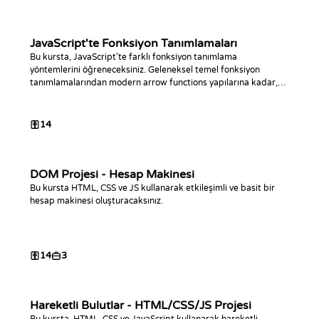
JavaScript'te Fonksiyon Tanımlamaları
Bu kursta, JavaScript'te farklı fonksiyon tanımlama
yöntemlerini öğreneceksiniz. Geleneksel temel fonksiyon
tanımlamalarından modern arrow functions yapılarına kadar,
kodlama becerilerinizi geliştirin ve daha temiz, daha verimli
JavaScript kodları yazın!
14
DOM Projesi - Hesap Makinesi
Bu kursta HTML, CSS ve JS kullanarak etkileşimli ve basit bir
hesap makinesi oluşturacaksınız.
14
3
Hareketli Bulutlar - HTML/CSS/JS Projesi