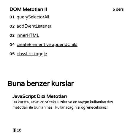
DOM Metotları II
5
ders
querySelectorAll
01
addEventListener
02
innerHTML
03
createElement ve appendChild
04
classList toggle
05
Buna benzer kurslar
JavaScript Dizi Metotları
Bu kursta, JavaScript'teki Diziler ve en yaygın kullanılan dizi
metotları ile bunları nasıl kullanacağınızı öğreneceksiniz!
18