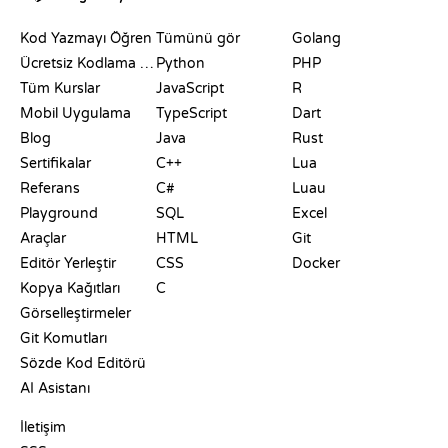
KAYNAKLAR
DILLER
Kod Yazmayı Öğren
Tümünü gör
Golang
Ücretsiz Kodlama Siteleri
Python
PHP
Tüm Kurslar
JavaScript
R
Mobil Uygulama
TypeScript
Dart
Blog
Java
Rust
Sertifikalar
C++
Lua
Referans
C#
Luau
Playground
SQL
Excel
Araçlar
HTML
Git
Editör Yerleştir
CSS
Docker
Kopya Kağıtları
C
Görselleştirmeler
Git Komutları
Sözde Kod Editörü
AI Asistanı
DESTEK
İletişim