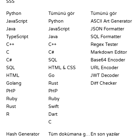
SSS
PLAYGROUNDLAR
SERTIFIKALAR
ARAÇLAR
Python
Tümünü gör
Tümünü gör
JavaScript
Python
ASCII Art Generator
Java
JavaScript
JSON Formatter
TypeScript
Java
SQL Formatter
C++
C++
Regex Tester
C
C#
Markdown Editor
C#
SQL
Base64 Encoder
SQL
HTML & CSS
URL Encoder
HTML
Go
JWT Decoder
Golang
Rust
Diff Checker
PHP
PHP
Ruby
Ruby
Rust
Swift
R
Dart
C
DOKÜMANTASYON
BLOG
Hash Generator
Tüm dokümana göz at
En son yazılar