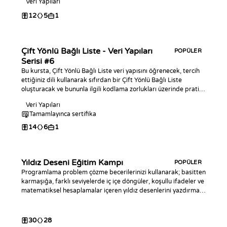
Veri Yapıları
12
5
1
Çift Yönlü Bağlı Liste - Veri Yapıları
POPÜLER
Serisi #6
Bu kursta, Çift Yönlü Bağlı Liste veri yapısını öğrenecek, tercih
ettiğiniz dili kullanarak sıfırdan bir Çift Yönlü Bağlı Liste
oluşturacak ve bununla ilgili kodlama zorlukları üzerinde pratik
yapacaksınız!
Veri Yapıları
Tamamlayınca sertifika
14
6
1
Yıldız Deseni Eğitim Kampı
POPÜLER
Programlama problem çözme becerilerinizi kullanarak; basitten
karmaşığa, farklı seviyelerde iç içe döngüler, koşullu ifadeler ve
matematiksel hesaplamalar içeren yıldız desenlerini yazdırmayı
öğrenin.
30
28