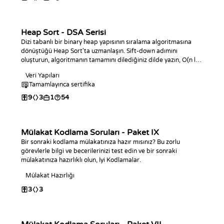
Heap Sort - DSA Serisi
Dizi tabanlı bir binary heap yapısının sıralama algoritmasına
dönüştüğü Heap Sort'ta uzmanlaşın. Sift-down adımını
oluşturun, algoritmanın tamamını dilediğiniz dilde yazın, O(n log
n) zaman ve O(1) alan karmaşıklığını analiz edin ve kodlama
Veri Yapıları
meydan okumalarıyla pratik yapın.
Tamamlayınca sertifika
9
3
1
54
Mülakat Kodlama Soruları - Paket IX
Bir sonraki kodlama mülakatınıza hazır mısınız? Bu zorlu
görevlerle bilgi ve becerilerinizi test edin ve bir sonraki
mülakatınıza hazırlıklı olun, İyi Kodlamalar.
Mülakat Hazırlığı
3
3