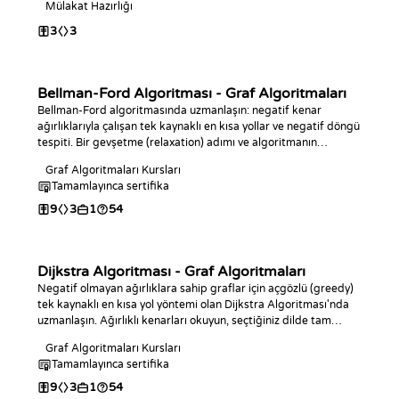
Mülakat Hazırlığı
3
3
Bellman-Ford Algoritması - Graf Algoritmaları
Bellman-Ford algoritmasında uzmanlaşın: negatif kenar
ağırlıklarıyla çalışan tek kaynaklı en kısa yollar ve negatif döngü
tespiti. Bir gevşetme (relaxation) adımı ve algoritmanın
tamamını dilediğiniz dilde geliştirin; mesafe ve döngü
Graf Algoritmaları Kursları
sorgularını yanıtlayın.
Tamamlayınca sertifika
9
3
1
54
Dijkstra Algoritması - Graf Algoritmaları
Negatif olmayan ağırlıklara sahip graflar için açgözlü (greedy)
tek kaynaklı en kısa yol yöntemi olan Dijkstra Algoritması'nda
uzmanlaşın. Ağırlıklı kenarları okuyun, seçtiğiniz dilde tam
mesafe hesaplamasını oluşturun ve noktadan noktaya ile en
Graf Algoritmaları Kursları
uzak köşe sorgularını yanıtlayın.
Tamamlayınca sertifika
9
3
1
54