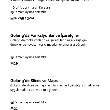
sistemini kurun, istediğiniz dilde bir queue kullanarak iteratif
bir BFS yazın ve bunu ağırlıksız graflarda en kısa yol
Graf Algoritmaları Kursları
mesafelerini bulmak için kullanın.
Tamamlayınca sertifika
9
3
1
54
Golang'da Fonksiyonlar ve İşaretçiler
Golang'da fonksiyonların ve işaretçilerin nasıl çalıştığını
örnekler ve heyecan verici meydan okumalarla öğrenin.
Tamamlayınca sertifika
19
Golang'de Slices ve Maps
GoLang'de slices ve maps yapılarının nasıl çalıştığını örnekler ve
uygulamalarla adım adım öğrenin.
Tamamlayınca sertifika
21