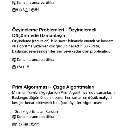
Tamamlayınca sertifika
9
3
1
54
Özyineleme Problemleri - Özyinelemeli
Düşünmede Uzmanlaşın
Özyineleme (recursion), bilgisayar biliminde önemli bir kavram
ve algoritma yazarken çok güçlü bir araçtır. Bu kursta,
başlangıç seviyesinden ileri seviyeye kadar olan problemleri
çözmek için özyinelemeyi kullanacaksınız. Kursun sonunda bu
Tamamlayınca sertifika
konuda uzmanlaşacaksınız.
15
15
Prim Algoritması - Çizge Algoritmaları
Minimum Yayılan Ağaçlar için Prim Algoritması'nda uzmanlaşın:
Başlangıç düğümünden itibaren her zaman en düşük maliyetli
kesişen kenarı ekleyerek bir ağaç büyütün. Algoritmayı
istediğiniz dilde geliştirin ve Kruskal'ın karşılığı olan darboğaz
Graf Algoritmaları Kursları
kenarı ile bağlantısallık sorgularını yanıtlayın.
Tamamlayınca sertifika
9
3
1
55