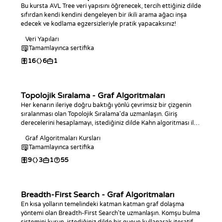
Bu kursta AVL Tree veri yapısını öğrenecek, tercih ettiğiniz dilde
sıfırdan kendi kendini dengeleyen bir ikili arama ağacı inşa
edecek ve kodlama egzersizleriyle pratik yapacaksınız!
Veri Yapıları
Tamamlayınca sertifika
16
6
1
Topolojik Sıralama - Graf Algoritmaları
Her kenarın ileriye doğru baktığı yönlü çevrimsiz bir çizgenin
sıralanması olan Topolojik Sıralama'da uzmanlaşın. Giriş
derecelerini hesaplamayı, istediğiniz dilde Kahn algoritması ile
bir sıralama oluşturmayı, çevrimleri tespit etmeyi ve bir DAG
Graf Algoritmaları Kursları
içindeki en uzun yolu bulmayı öğrenin.
Tamamlayınca sertifika
9
3
1
55
Breadth-First Search - Graf Algoritmaları
En kısa yolların temelindeki katman katman graf dolaşma
yöntemi olan Breadth-First Search'te uzmanlaşın. Komşu bulma