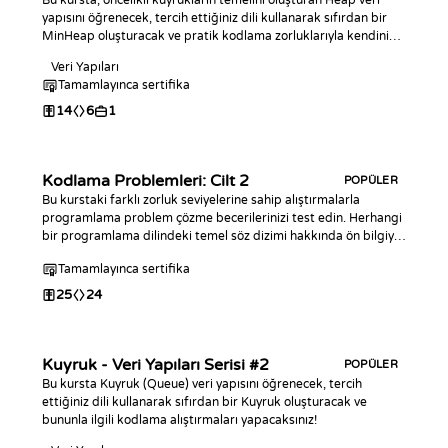
Bu kursta, öncelikli kuyrukların temelini oluşturan Heap veri
yapısını öğrenecek, tercih ettiğiniz dili kullanarak sıfırdan bir
MinHeap oluşturacak ve pratik kodlama zorluklarıyla kendinizi
geliştireceksiniz!
Veri Yapıları
Tamamlayınca sertifika
14
6
1
Kodlama Problemleri: Cilt 2
POPÜLER
Bu kurstaki farklı zorluk seviyelerine sahip alıştırmalarla
programlama problem çözme becerilerinizi test edin. Herhangi
bir programlama dilindeki temel söz dizimi hakkında ön bilgiye
sahip yazılımcılar için tasarlanmıştır. Bu kurs, ilk Kodlama
Tamamlayınca sertifika
Problemleri kursunun bir devamıdır.
25
24
Kuyruk - Veri Yapıları Serisi #2
POPÜLER
Bu kursta Kuyruk (Queue) veri yapısını öğrenecek, tercih
ettiğiniz dili kullanarak sıfırdan bir Kuyruk oluşturacak ve
bununla ilgili kodlama alıştırmaları yapacaksınız!