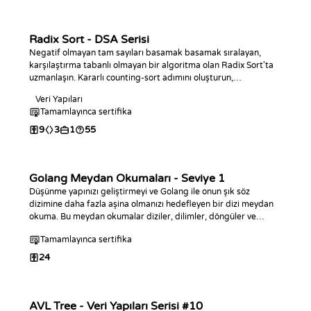
Radix Sort - DSA Serisi
Negatif olmayan tam sayıları basamak basamak sıralayan,
karşılaştırma tabanlı olmayan bir algoritma olan Radix Sort'ta
uzmanlaşın. Kararlı counting-sort adımını oluşturun,
algoritmanın tamamını dilediğiniz dilde yazın, doğrusal zamanlı
Veri Yapıları
davranışını analiz edin ve kodlama zorluklarıyla pratik yapın.
Tamamlayınca sertifika
9
3
1
55
Golang Meydan Okumaları - Seviye 1
Düşünme yapınızı geliştirmeyi ve Golang ile onun şık söz
dizimine daha fazla aşina olmanızı hedefleyen bir dizi meydan
okuma. Bu meydan okumalar diziler, dilimler, döngüler ve
koşullara odaklanır.
Tamamlayınca sertifika
24
AVL Tree - Veri Yapıları Serisi #10