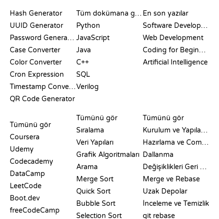
DOKÜMANTASYON
BLOG
Hash Generator
Tüm dokümana göz at
En son yazılar
UUID Generator
Python
Software Development
Password Generator
JavaScript
Web Development
Case Converter
Java
Coding for Beginners
Color Converter
C++
Artificial Intelligence
Cron Expression
SQL
Timestamp Converter
Verilog
QR Code Generator
İNCELEMELER VE
GÖRSELLEŞTIRMELER
GIT KOMUTLARI
KARŞILAŞTIRMALAR
Tümünü gör
Tümünü gör
Tümünü gör
Sıralama
Kurulum ve Yapılandırma
Coursera
Veri Yapıları
Hazırlama ve Commit
Udemy
Grafik Algoritmaları
Dallanma
Codecademy
Arama
Değişiklikleri Geri Alma
DataCamp
Merge Sort
Merge ve Rebase
LeetCode
Quick Sort
Uzak Depolar
Boot.dev
Bubble Sort
İnceleme ve Temizlik
freeCodeCamp
Selection Sort
git rebase