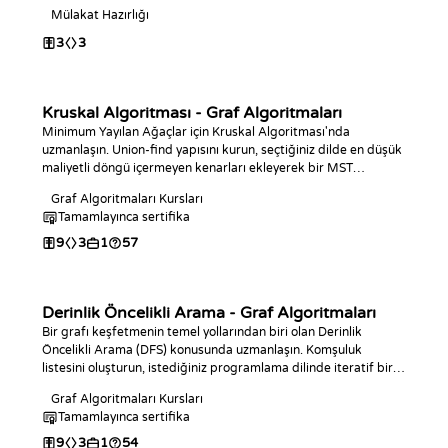
Mülakat Hazırlığı
3
3
Kruskal Algoritması - Graf Algoritmaları
Minimum Yayılan Ağaçlar için Kruskal Algoritması'nda
uzmanlaşın. Union-find yapısını kurun, seçtiğiniz dilde en düşük
maliyetli döngü içermeyen kenarları ekleyerek bir MST
oluşturun ve bağlantısallık ile darboğaz kenar sorgularını
Graf Algoritmaları Kursları
yanıtlayın.
Tamamlayınca sertifika
9
3
1
57
Derinlik Öncelikli Arama - Graf Algoritmaları
Bir grafı keşfetmenin temel yollarından biri olan Derinlik
Öncelikli Arama (DFS) konusunda uzmanlaşın. Komşuluk
listesini oluşturun, istediğiniz programlama dilinde iteratif bir
DFS yazın, O(V + E) karmaşıklığını analiz edin ve bağlı
Graf Algoritmaları Kursları
bileşenleri sayıp ölçmek için bu algoritmayı kullanın.
Tamamlayınca sertifika
9
3
1
54