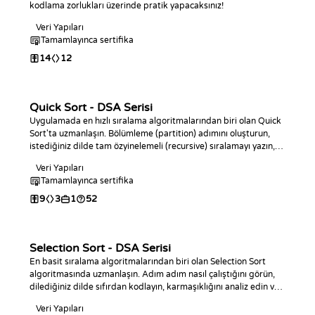
kodlama zorlukları üzerinde pratik yapacaksınız!
Veri Yapıları
Tamamlayınca sertifika
14
12
Quick Sort - DSA Serisi
Uygulamada en hızlı sıralama algoritmalarından biri olan Quick
Sort'ta uzmanlaşın. Bölümleme (partition) adımını oluşturun,
istediğiniz dilde tam özyinelemeli (recursive) sıralamayı yazın,
karmaşıklığını analiz edin ve kodlama görevleriyle pratik yapın.
Veri Yapıları
Tamamlayınca sertifika
9
3
1
52
Selection Sort - DSA Serisi
En basit sıralama algoritmalarından biri olan Selection Sort
algoritmasında uzmanlaşın. Adım adım nasıl çalıştığını görün,
dilediğiniz dilde sıfırdan kodlayın, karmaşıklığını analiz edin ve
kodlama görevleriyle pratik yapın.
Veri Yapıları