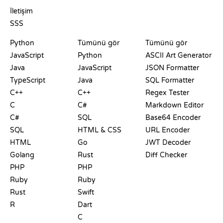
DESTEK
İletişim
SSS
PLAYGROUNDLAR
SERTIFIKALAR
ARAÇLAR
Python
Tümünü gör
Tümünü gör
JavaScript
Python
ASCII Art Generator
Java
JavaScript
JSON Formatter
TypeScript
Java
SQL Formatter
C++
C++
Regex Tester
C
C#
Markdown Editor
C#
SQL
Base64 Encoder
SQL
HTML & CSS
URL Encoder
HTML
Go
JWT Decoder
Golang
Rust
Diff Checker
PHP
PHP
Ruby
Ruby
Rust
Swift
R
Dart
C