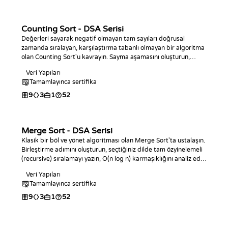
Counting Sort - DSA Serisi
Değerleri sayarak negatif olmayan tam sayıları doğrusal
zamanda sıralayan, karşılaştırma tabanlı olmayan bir algoritma
olan Counting Sort'u kavrayın. Sayma aşamasını oluşturun,
istediğiniz programlama dilinde tam sıralama algoritmasını
Veri Yapıları
yazın, O(n + k) karmaşıklığını analiz edin ve kodlama
Tamamlayınca sertifika
görevleriyle pratik yapın.
9
3
1
52
Merge Sort - DSA Serisi
Klasik bir böl ve yönet algoritması olan Merge Sort'ta ustalaşın.
Birleştirme adımını oluşturun, seçtiğiniz dilde tam özyinelemeli
(recursive) sıralamayı yazın, O(n log n) karmaşıklığını analiz edin
ve kodlama meydan okumalarıyla pratik yapın.
Veri Yapıları
Tamamlayınca sertifika
9
3
1
52