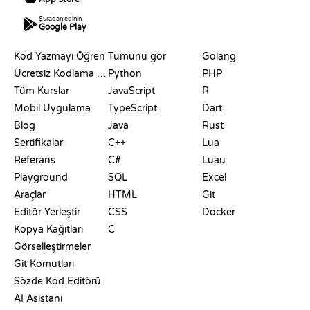
Şuradan edinin
Google Play
KAYNAKLAR
DILLER
Kod Yazmayı Öğren
Tümünü gör
Golang
Ücretsiz Kodlama Siteleri
Python
PHP
Tüm Kurslar
JavaScript
R
Mobil Uygulama
TypeScript
Dart
Blog
Java
Rust
Sertifikalar
C++
Lua
Referans
C#
Luau
Playground
SQL
Excel
Araçlar
HTML
Git
Editör Yerleştir
CSS
Docker
Kopya Kağıtları
C
Görselleştirmeler
Git Komutları
Sözde Kod Editörü
AI Asistanı