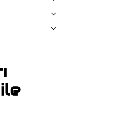
ı
ile