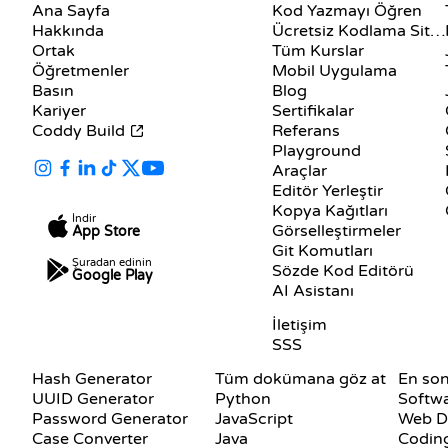
Ana Sayfa
Kod Yazmayı Öğren
Hakkında
Ücretsiz Kodlama Siteleri
Ortak
Tüm Kurslar
Öğretmenler
Mobil Uygulama
Basın
Blog
Kariyer
Sertifikalar
Coddy Build
Referans
Playground
Araçlar
Editör Yerleştir
Kopya Kağıtları
İndir
Görselleştirmeler
App Store
Git Komutları
Şuradan edinin
Sözde Kod Editörü
Google Play
AI Asistanı
DESTEK
İletişim
SSS
DOKÜMANTASYON
BLOG
Hash Generator
Tüm dokümana göz at
En son
UUID Generator
Python
Softw
Password Generator
JavaScript
Web D
Case Converter
Java
Coding