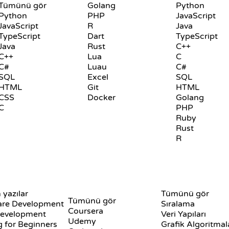
Tümünü gör
Golang
Python
Python
PHP
JavaScript
JavaScript
R
Java
TypeScript
Dart
TypeScript
Java
Rust
C++
C++
Lua
C
C#
Luau
C#
SQL
Excel
SQL
HTML
Git
HTML
CSS
Docker
Golang
C
PHP
Ruby
Rust
R
İNCELEMELER VE
GÖRSELLEŞTIRME
 yazılar
KARŞILAŞTIRMALAR
Tümünü gör
Tümünü gör
are Development
Sıralama
Coursera
evelopment
Veri Yapıları
Udemy
 for Beginners
Grafik Algoritmal