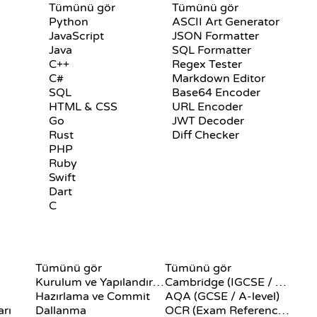
Tümünü gör
Tümünü gör
Python
ASCII Art Generator
JavaScript
JSON Formatter
Java
SQL Formatter
C++
Regex Tester
C#
Markdown Editor
SQL
Base64 Encoder
HTML & CSS
URL Encoder
Go
JWT Decoder
Rust
Diff Checker
PHP
Ruby
Swift
Dart
C
LER
GIT KOMUTLARI
SÖZDE KOD
Tümünü gör
Tümünü gör
Kurulum ve Yapılandırma
Cambridge (IGCSE / A-Level)
Hazırlama ve Commit
AQA (GCSE / A-level)
arı
Dallanma
OCR (Exam Reference Language)