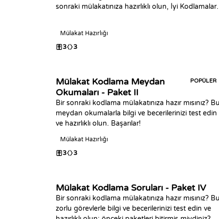
sonraki mülakatınıza hazırlıklı olun, İyi Kodlamalar.
Mülakat Hazırlığı
3
3
Mülakat Kodlama Meydan
POPÜLER
Okumaları - Paket II
Bir sonraki kodlama mülakatınıza hazır mısınız? B
meydan okumalarla bilgi ve becerilerinizi test edin
ve hazırlıklı olun. Başarılar!
Mülakat Hazırlığı
3
3
Mülakat Kodlama Soruları - Paket IV
Bir sonraki kodlama mülakatınıza hazır mısınız? B
zorlu görevlerle bilgi ve becerilerinizi test edin ve
hazırlıklı olun; önceki paketleri bitirmiş miydiniz? İy