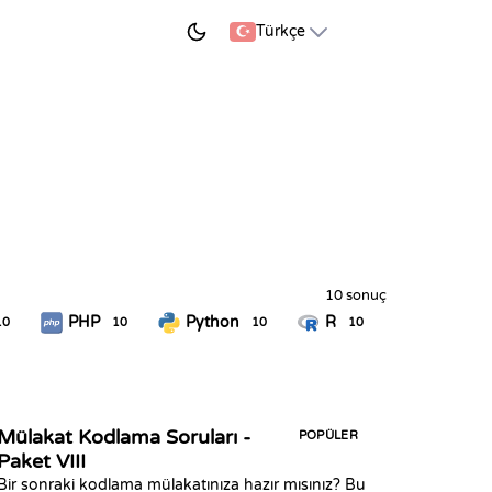
ÖĞRENMEYE BAŞLA
Türkçe
10 sonuç
PHP
Python
R
10
10
10
10
Mülakat Kodlama Soruları -
POPÜLER
Paket VIII
Bir sonraki kodlama mülakatınıza hazır mısınız? Bu