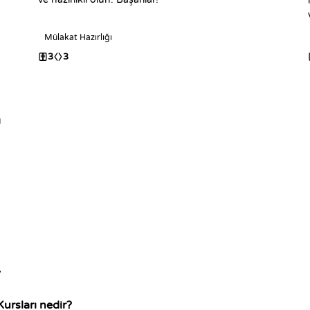
Mülakat Hazırlığı
3
3
u
Kursları nedir?