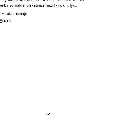
meydan okumalarla bilgi ve becerilerinizi test edin
ve bir sonraki mülakatınıza hazırlıklı olun, İyi
Kodlamalar!
Mülakat Hazırlığı
3
3