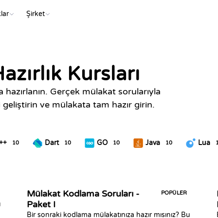
lar
Şirket
azırlık Kursları
a hazırlanın. Gerçek mülakat sorularıyla
geliştirin ve mülakata tam hazır girin.
++
Dart
GO
Java
Lua
10
10
10
10
Mülakat Kodlama Soruları -
POPÜLER
Paket I
u
Bir sonraki kodlama mülakatınıza hazır mısınız? Bu