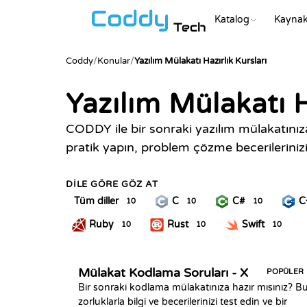
Katalog
Kaynak
Tech
Coddy
/
Konular
/
Yazılım Mülakatı Hazırlık Kursları
Yazılım Mülakatı H
CODDY ile bir sonraki yazılım mülakatınız
pratik yapın, problem çözme becerilerinizi 
DILE GÖRE GÖZ AT
Tüm diller
C
C#
C
10
10
10
Ruby
Rust
Swift
10
10
10
Mülakat Kodlama Soruları - X
POPÜLER
Bir sonraki kodlama mülakatınıza hazır mısınız? B
zorluklarla bilgi ve becerilerinizi test edin ve bir