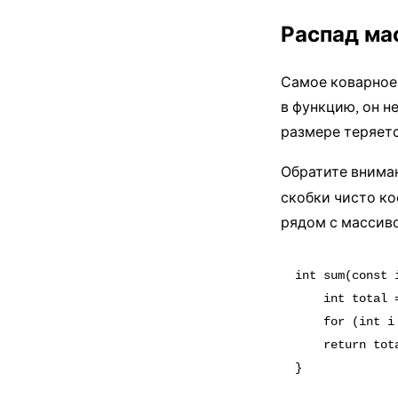
Распад ма
Самое коварное
в
функцию
, он 
размере теряет
Обратите внима
скобки чисто ко
рядом с массив
int sum(const 
    int total =
    for (int i
    return tota