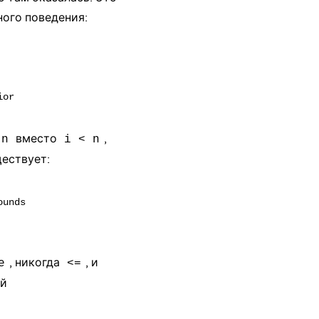
ного поведения
:
вместо
,
 n
i < n
ществует:
unds

, никогда
, и
e
<=
ый