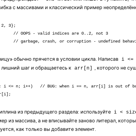
шибка с массивами и классический пример
неопределён
2, 3};

      // OOPS - valid indices are 0..2, not 3

ицу» обычно прячется в условии цикла. Написав
i <=
н лишний шаг и обращаетесь к
, которого не су
arr[n]
; i <= n; i++)   // BUG: when i == n, arr[i] is out of bo
иплина из предыдущего раздела: используйте
i < siz
ер из массива, а не вписывайте заново литерал, котор
ется, как только вы добавите элемент.