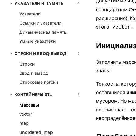
допустимые инд
УКАЗАТЕЛИ И ПАМЯТЬ
4
▾
стандартном C+
Указатели
расширение). Ко
Ссылки и указатели
этого
.
vector
Динамическая память
Умные указатели
Инициализ
СТРОКИ И ВВОД-ВЫВОД
3
▾
Заполнить масси
Строки
знать:
Ввод и вывод
Строковые потоки
Тонкость, котор
оставшиеся
ини
КОНТЕЙНЕРЫ STL
7
▾
мусором. Но ма
Массивы
переменная — со
vector
неопределённое
map
unordered_map