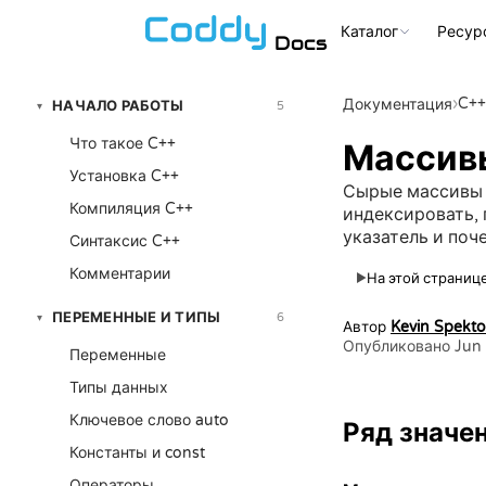
Каталог
Ресур
Docs
›
C++
Документация
НАЧАЛО РАБОТЫ
5
▾
Что такое C++
Массивы
Установка C++
Сырые массивы C
Компиляция C++
индексировать, 
указатель и поче
Синтаксис C++
Комментарии
На этой странице
▶
ПЕРЕМЕННЫЕ И ТИПЫ
6
▾
Автор
Kevin Spekto
Опубликовано Jun 
Переменные
Типы данных
Ключевое слово auto
Ряд значе
Константы и const
Операторы