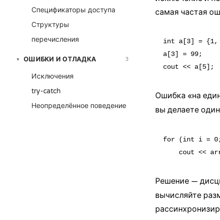
Спецификаторы доступа
самая частая о
Структуры
перечисления
int a[3] = {1, 
a[3] = 99;    
ОШИБКИ И ОТЛАДКА
3
▾
Исключения
try-catch
Ошибка «на един
Неопределённое поведение
вы делаете оди
for (int i = 0
Решение — дисц
вычисляйте разм
рассинхронизиру