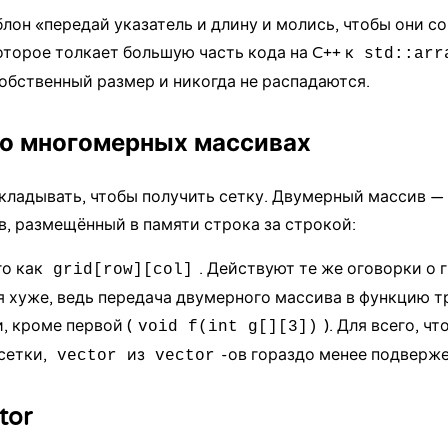
лон «передай указатель и длину и молись, чтобы они со
оторое толкает большую часть кода на C++ к
std::arr
обственный размер и никогда не распадаются.
 о многомерных массивах
ладывать, чтобы получить сетку. Двумерный массив — 
, размещённый в памяти строка за строкой:
го как
. Действуют те же оговорки о 
grid[row][col]
я хуже, ведь передача двумерного массива в функцию т
, кроме первой (
). Для всего, 
void f(int g[][3])
сетки,
из
-ов гораздо менее подверж
vector
vector
tor