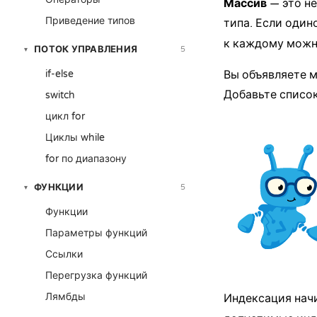
Массив
— это н
Приведение типов
типа. Если оди
к каждому можн
ПОТОК УПРАВЛЕНИЯ
5
▾
if-else
Вы объявляете м
Добавьте список
switch
цикл for
Циклы while
for по диапазону
ФУНКЦИИ
5
▾
Функции
Параметры функций
Ссылки
Перегрузка функций
Лямбды
Индексация нач