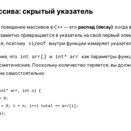
ссива: скрытый указатель
 поведение массивов в C++ — это
распад (decay)
: когда
незаметно превращается в указатель на свой первый эл
ся, поэтому
внутри функции измеряет
указате
sizeof
ние, что
и
как параметры функ
int arr[]
int* arr
сметические. Поскольку количество теряется, вы долж
ом самостоятельно:
int* arr, int n) {

 0;

 = 0; i < n; i++) total += arr[i];

l;
