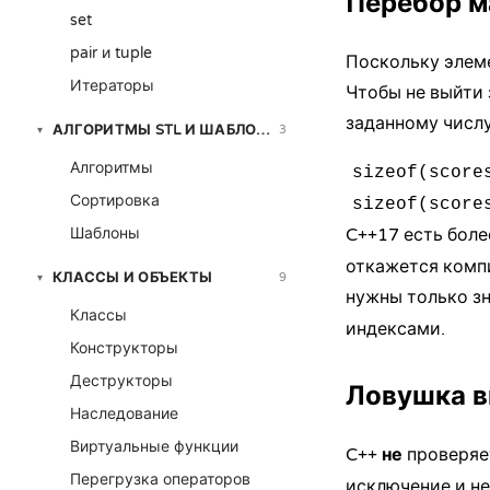
Перебор м
set
pair и tuple
Поскольку элем
Итераторы
Чтобы не выйти 
заданному числу
АЛГОРИТМЫ STL И ШАБЛОНЫ
3
▾
Алгоритмы
sizeof(score
Сортировка
sizeof(score
Шаблоны
C++17 есть боле
откажется компи
КЛАССЫ И ОБЪЕКТЫ
9
▾
нужны только з
Классы
индексами.
Конструкторы
Деструкторы
Ловушка в
Наследование
Виртуальные функции
C++
не
проверяе
Перегрузка операторов
исключение и не