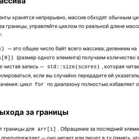
ассива
енты хранятся непрерывно, массив обходят обычным ци
за границы, управляйте циклом по реальной длине масси
:
— это общее число байт всего массива; делением на
s)
(размер одного элемента) получаем количество 
s[0])
е чистая запись —
, которая чита
std::size(scores)
лироваться, если вы случайно передадите ей указатель
начения:
цикл
по диапазону
полностью избавляет о
for
ыхода за границы
т границы для
. Обращение за последний элем
arr[i]
 предупреждает — оно читает или пишет в ту память, чт