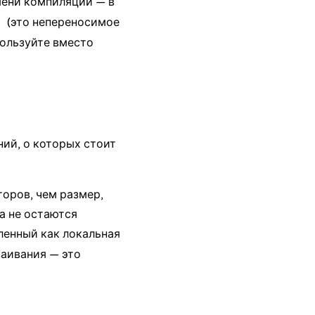
мени компиляции — в
(это непереносимое
пользуйте вместо
ий, о которых стоит
оров, чем размер,
 а не остаются
вленный как локальная
ваивания — это