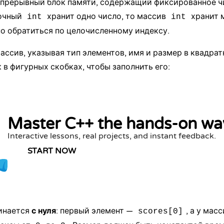
епрерывный блок памяти, содержащий фиксированное ч
ночный
хранит одно число, то массив
хранит м
int
int
о обратиться по целочисленному индексу.
ассив, указывая тип элементов, имя и размер в квадрат
 в фигурных скобках, чтобы заполнить его:
Master C++ the hands-on wa
Interactive lessons, real projects, and instant feedback.
START NOW
инается
с нуля
: первый элемент —
, а у мас
scores[0]