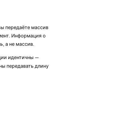
 вы передаёте массив
емент. Информация о
ль
, а не массив.
ции идентичны —
ны передавать длину