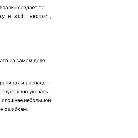
впали» создаёт то
и
,
ay
std::vector
это на самом деле
границах и распаде —
ребует явно указать
что сложнее небольшой
ен ошибкам.