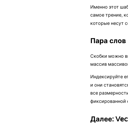
Именно этот шаб
самое трение, к
которые несут с
Пара слов
Скобки можно вк
массив массивов
Индексируйте е
и они становятс
все размерности
фиксированной 
Далее: Vec