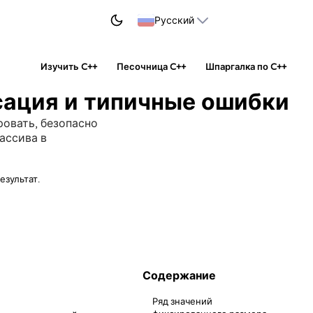
НАЧАТЬ УЧИТЬСЯ
Русский
Изучить C++
Песочница C++
Шпаргалка по C++
сация и типичные ошибки
овать, безопасно
ассива в
езультат.
Содержание
Ряд значений