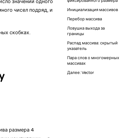
фиксированного размера
исло значений одного
ного чисел подряд, и
Инициализация массивов
Перебор массива
Ловушка выхода за
ных скобках.
границы
Распад массива: скрытый
указатель
Пара слов о многомерных
массивах
Далее: Vector
y
сива размера 4