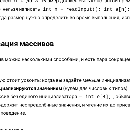
ексы от
до
. Размер должен быть константой вре
0
3
+ нельзя написать
int n = readInput(); int a[n];
гда размер нужно определить во время выполнения, ис
ация массивов
в можно несколькими способами, и есть пара сокращен
ую стоит усвоить: когда вы задаёте
меньше
инициализат
циализируются значением
(нулём для числовых типов),
ссив
без
единого инициализатора —
, объя
int e[4];
держит неопределённые значения, и чтение их до прис
 поведение.