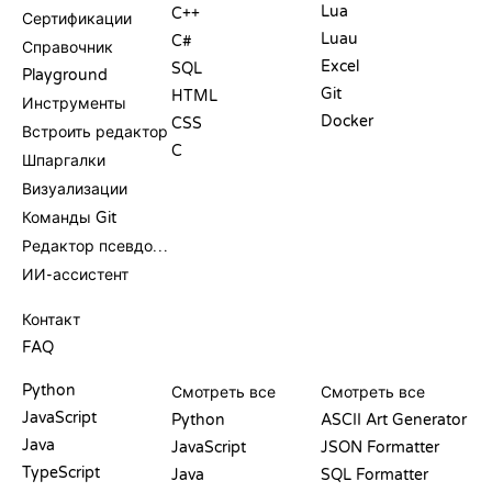
Lua
C++
Сертификации
Luau
C#
Справочник
Excel
SQL
Playground
Git
HTML
Инструменты
Docker
CSS
Встроить редактор
C
Шпаргалки
Визуализации
Команды Git
Редактор псевдокода
ИИ-ассистент
ПОДДЕРЖКА
Контакт
FAQ
PLAYGROUND
СЕРТИФИКАТЫ
ИНСТРУМЕНТЫ
Python
Смотреть все
Смотреть все
JavaScript
Python
ASCII Art Generator
Java
JavaScript
JSON Formatter
TypeScript
Java
SQL Formatter