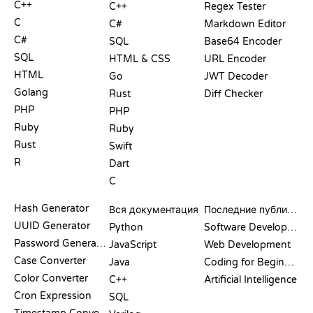
C++
C++
Regex Tester
C
C#
Markdown Editor
C#
SQL
Base64 Encoder
SQL
HTML & CSS
URL Encoder
HTML
Go
JWT Decoder
Golang
Rust
Diff Checker
PHP
PHP
Ruby
Ruby
Rust
Swift
R
Dart
C
ДОКУМЕНТАЦИЯ
БЛОГ
Hash Generator
Вся документация
Последние публикации
UUID Generator
Python
Software Development
Password Generator
JavaScript
Web Development
Case Converter
Java
Coding for Beginners
Color Converter
C++
Artificial Intelligence
Cron Expression
SQL