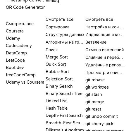
Timestamp Converter
Verilog
QR Code Generator
ОБЗОРЫ И
ВИЗУАЛИЗАЦИИ
КОМАНДЫ GIT
СРАВНЕНИЯ
Смотреть все
Смотреть все
Смотреть все
Сортировка
Настройка и конфигурация
Coursera
Структуры данных
Индексация и коммит
Udemy
Алгоритмы на графах
Ветвление
Codecademy
Поиск
Отмена изменений
DataCamp
Merge Sort
Слияние и перебазирование
LeetCode
Quick Sort
Удалённые репозитории
Boot.dev
Bubble Sort
Просмотр и очистка
freeCodeCamp
Selection Sort
git rebase
Udemy vs Coursera
Binary Search
git worktree
Binary Search Tree
git stash
Linked List
git merge
Hash Table
git reset
Depth-First Search
git undo commit
Breadth-First Search
git cherry-pick
Dijkstra's Algorithm