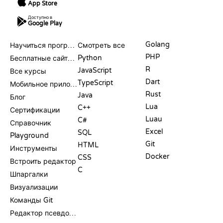
App Store
Доступно в
Google Play
РЕСУРСЫ
ЯЗЫКИ
Golang
Научиться программировать
Смотреть все
PHP
Python
Бесплатные сайты для программирования
R
JavaScript
Все курсы
Dart
TypeScript
Мобильное приложение
Rust
Java
Блог
Lua
C++
Сертификации
Luau
C#
Справочник
Excel
SQL
Playground
Git
HTML
Инструменты
Docker
CSS
Встроить редактор
C
Шпаргалки
Визуализации
Команды Git
Редактор псевдокода