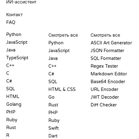
ИИ-ассистент
ПОДДЕРЖКА
Контакт
FAQ
PLAYGROUND
СЕРТИФИКАТЫ
ИНСТРУМЕНТЫ
Python
Смотреть все
Смотреть все
JavaScript
Python
ASCII Art Generator
Java
JavaScript
JSON Formatter
TypeScript
Java
SQL Formatter
C++
C++
Regex Tester
C
C#
Markdown Editor
C#
SQL
Base64 Encoder
SQL
HTML & CSS
URL Encoder
HTML
Go
JWT Decoder
Golang
Rust
Diff Checker
PHP
PHP
Ruby
Ruby
Rust
Swift
R
Dart