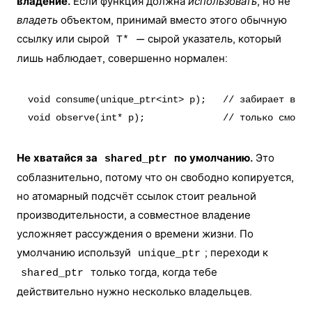
владение.
Если функция должна
использовать
, но не
владеть
объектом, принимай вместо этого обычную
ссылку или сырой
— сырой указатель, который
T*
лишь наблюдает, совершенно нормален:
void consume(unique_ptr<int> p);   // забирает влад
Не хватайся за
по умолчанию.
Это
shared_ptr
соблазнительно, потому что он свободно копируется,
но атомарный подсчёт ссылок стоит реальной
производительности, а совместное владение
усложняет рассуждения о времени жизни. По
умолчанию используй
; переходи к
unique_ptr
только тогда, когда тебе
shared_ptr
действительно нужно несколько владельцев.