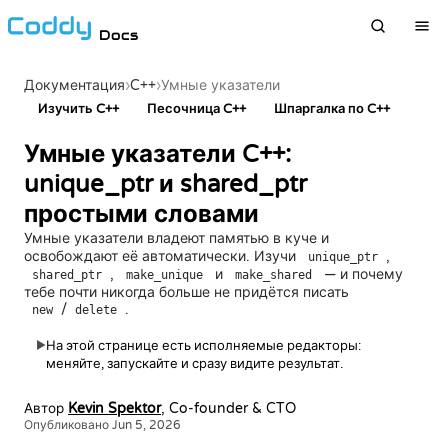
Docs
›
C++
›
Документация
Умные указатели
Изучить C++
Песочница C++
Шпаргалка по C++
Умные указатели C++:
unique_ptr и shared_ptr
простыми словами
Умные указатели владеют памятью в куче и
освобождают её автоматически. Изучи
,
unique_ptr
,
и
— и почему
shared_ptr
make_unique
make_shared
тебе почти никогда больше не придётся писать
/
.
new
delete
На этой странице есть исполняемые редакторы:
▶
меняйте, запускайте и сразу видите результат.
Автор
Kevin Spektor
, Co-founder & CTO
Опубликовано Jun 5, 2026