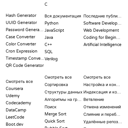
C
ДОКУМЕНТАЦИЯ
БЛОГ
Hash Generator
Вся документация
Последние публикации
UUID Generator
Python
Software Development
Password Generator
JavaScript
Web Development
Case Converter
Java
Coding for Beginners
Color Converter
C++
Artificial Intelligence
Cron Expression
SQL
Timestamp Converter
Verilog
QR Code Generator
ОБЗОРЫ И
ВИЗУАЛИЗАЦИИ
КОМАНДЫ GIT
СРАВНЕНИЯ
Смотреть все
Смотреть все
Смотреть все
Сортировка
Настройка и конфигурация
Coursera
Структуры данных
Индексация и коммит
Udemy
Алгоритмы на графах
Ветвление
Codecademy
Поиск
Отмена изменений
DataCamp
Merge Sort
Слияние и перебазирование
LeetCode
Quick Sort
Удалённые репозитории
Boot.dev