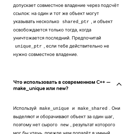
допускает совместное владение через подсчёт
ссылок: на один и тот же объект могут
указывать несколько
, и объект
shared_ptr
освобождается только тогда, когда
уничтожается последний. Предпочитай
, если тебе действительно не
unique_ptr
нужно совместное владение.
Что использовать в современном C++ —
make_unique или new?
Используй
и
. Они
make_unique
make_shared
выделяют и оборачивают объект за один шаг,
поэтому нет сырого
, результат которого
new
мог бы утечь, прежде чем попадёт в умный