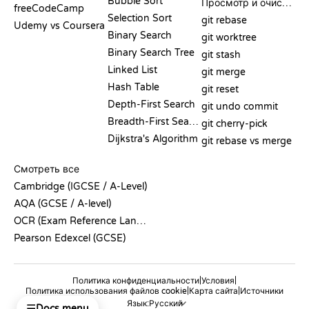
Bubble Sort
Просмотр и очистка
freeCodeCamp
Selection Sort
git rebase
Udemy vs Coursera
Binary Search
git worktree
Binary Search Tree
git stash
Linked List
git merge
Hash Table
git reset
Depth-First Search
git undo commit
Breadth-First Search
git cherry-pick
Dijkstra's Algorithm
git rebase vs merge
ПСЕВДОКОД
Смотреть все
Cambridge (IGCSE / A-Level)
AQA (GCSE / A-level)
OCR (Exam Reference Language)
Pearson Edexcel (GCSE)
|
|
Политика конфиденциальности
Условия
|
|
Политика использования файлов cookie
Карта сайта
Источники
Язык:
☰
Docs menu