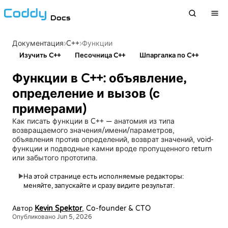
Docs
›
C++
›
Документация
Функции
Изучить C++
Песочница C++
Шпаргалка по C++
Функции в C++: объявление,
определение и вызов (с
примерами)
Как писать функции в C++ — анатомия из типа
возвращаемого значения/имени/параметров,
объявления против определений, возврат значений, void-
функции и подводные камни вроде пропущенного return
или забытого прототипа.
На этой странице есть исполняемые редакторы:
▶
меняйте, запускайте и сразу видите результат.
Автор
Kevin Spektor
, Co-founder & CTO
Опубликовано Jun 5, 2026