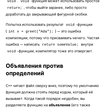
.
-функция может использовать простое
void
void
, чтобы выйти заранее, либо просто
return;
доработать до закрывающей фигурной скобки.
Попытка использовать результат
-функции
void
(
) — это ошибка
int x = greet("Ada");
компиляции, потому что присваивать нечего. Частая
ошибка — написать
внутри
return someValue;
-функции; компилятор тоже это отвергает.
void
Объявления против
определений
C++ читает файл сверху вниз, поэтому по умолчанию
функция должна стоять
перед
кодом, который её
вызывает. Когда такой порядок неудобен, вы
разделяете функцию на
объявление
(его также