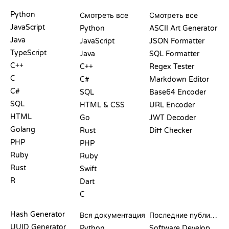
PLAYGROUND
СЕРТИФИКАТЫ
ИНСТРУМЕНТЫ
Python
Смотреть все
Смотреть все
JavaScript
Python
ASCII Art Generator
Java
JavaScript
JSON Formatter
TypeScript
Java
SQL Formatter
C++
C++
Regex Tester
C
C#
Markdown Editor
C#
SQL
Base64 Encoder
SQL
HTML & CSS
URL Encoder
HTML
Go
JWT Decoder
Golang
Rust
Diff Checker
PHP
PHP
Ruby
Ruby
Rust
Swift
R
Dart
C
ДОКУМЕНТАЦИЯ
БЛОГ
Hash Generator
Вся документация
Последние публикации
UUID Generator
Python
Software Development