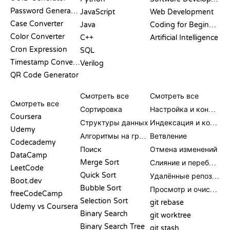
Password Generator
JavaScript
Web Development
Case Converter
Java
Coding for Beginners
Color Converter
C++
Artificial Intelligence
Cron Expression
SQL
Timestamp Converter
Verilog
QR Code Generator
ОБЗОРЫ И
ВИЗУАЛИЗАЦИИ
КОМАНДЫ GIT
СРАВНЕНИЯ
Смотреть все
Смотреть все
Смотреть все
Сортировка
Настройка и конфигурация
Coursera
Структуры данных
Индексация и коммит
Udemy
Алгоритмы на графах
Ветвление
Codecademy
Поиск
Отмена изменений
DataCamp
Merge Sort
Слияние и перебазирование
LeetCode
Quick Sort
Удалённые репозитории
Boot.dev
Bubble Sort
Просмотр и очистка
freeCodeCamp
Selection Sort
git rebase
Udemy vs Coursera
Binary Search
git worktree
Binary Search Tree
git stash