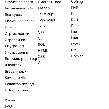
Golang
Научиться программировать
Смотреть все
PHP
Python
Бесплатные сайты для программирования
R
JavaScript
Все курсы
Dart
TypeScript
Мобильное приложение
Rust
Java
Блог
Lua
C++
Сертификации
Luau
C#
Справочник
Excel
SQL
Playground
Git
HTML
Инструменты
Docker
CSS
Встроить редактор
C
Шпаргалки
Визуализации
Команды Git
Редактор псевдокода
ИИ-ассистент
ПОДДЕРЖКА
Контакт
FAQ