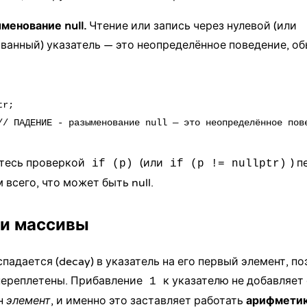
менование null.
Чтение или запись через нулевой (или
ванный) указатель — это
неопределённое поведение
, о
r;

тесь проверкой
(или
) п
if (p)
if (p != nullptr)
всего, что может быть null.
 и массивы
падается (decay) в указатель на его первый элемент, по
переплетены. Прибавление
к указателю не добавляет
1
ин
элемент
, и именно это заставляет работать
арифметик