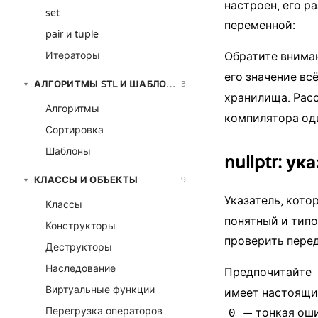
настроен, его р
set
переменной:
pair и tuple
Итераторы
Обратите вниман
его значение вс
АЛГОРИТМЫ STL И ШАБЛОНЫ
3
▾
хранилища. Расс
Алгоритмы
компилятора од
Сортировка
Шаблоны
nullptr: у
КЛАССЫ И ОБЪЕКТЫ
9
▾
Указатель, кото
Классы
понятный и типо
Конструкторы
проверить пере
Деструкторы
Наследование
Предпочитайте
Виртуальные функции
имеет настоящий
Перегрузка операторов
— тонкая оши
0