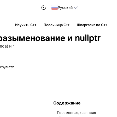
НАЧАТЬ УЧИТЬСЯ
Русский
Изучить C++
Песочница C++
Шпаргалка по C++
разыменование и nullptr
са) и *
езультат.
Содержание
Переменная, хранящая