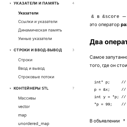
УКАЗАТЕЛИ И ПАМЯТЬ
4
▾
Указатели
в
— 
&
&score
Ссылки и указатели
это оператор
ра
Динамическая память
Умные указатели
Два операт
СТРОКИ И ВВОД-ВЫВОД
3
▾
Самое запутанно
Строки
того, где он сто
Ввод и вывод
Строковые потоки
int* p;     //
КОНТЕЙНЕРЫ STL
7
▾
p = &x;     //
int y = *p; //
Массивы
vector
map
В объявлении
*
unordered_map