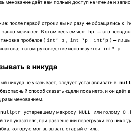
азыменование даёт вам полный доступ на чтение и запис
ие: после первой строки вы ни разу не обращались к
h
ё равно менялось. В этом весь смысл:
— это псевдон
hp
тановка пробелов (
,
,
) — лишь
int* p
int *p
int*p
инакова; в этом руководстве используется
.
int* p
казывать в никуда
рый никуда не указывает, следует устанавливать в
null
безопасный способ сказать «цели пока нет», и он даёт 
д разыменованием.
устаревшему макросу
или голому
.
nullptr
NULL
0
 тип указателя, при разрешении перегрузки его никогд
бка, которую мог вызывать старый стиль.