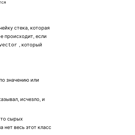
ся

чейку стека, которая
ое происходит, если
, который
vector
по значению или
казывал, исчезло, и
то сырых
 нет весь этот класс