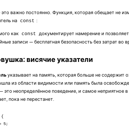
 это важно постоянно. Функция, которая обещает не из
атель на
:
const
мого как
документирует намерение и позволяе
const
йные записи — бесплатная безопасность без затрат во 
овушка: висячие указатели
ель
указывает на память, которая больше не содержит 
ышла из области видимости или память была освобожде
 это неопределённое поведение, и самое неприятное в 
ет, пока не перестанет.
{

 5;
