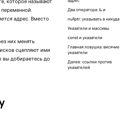
адрес
те, которое называют
я переменной.
Два оператора: & и
яется
адрес. Вместо
nullptr: указывать в никуда
Указатели и массивы
const и указатели
ез них менять
Главная ловушка: висячие
исков сцепляют ими
указатели
к вы добираетесь до
Далее: ссылки против
указателей
y