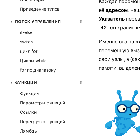
Каждая переменн
Приведение типов
её
адресом
. Ча
Указатель
перев
ПОТОК УПРАВЛЕНИЯ
5
▾
он хранит «
42
if-else
Именно эта косв
switch
переменную выз
цикл for
свои узлы, а (ка
Циклы while
памяти, выделен
for по диапазону
ФУНКЦИИ
5
▾
Функции
Параметры функций
Ссылки
Перегрузка функций
Лямбды