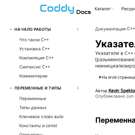
Каталог
Ресур
Docs
›
C++
Документация
НАЧАЛО РАБОТЫ
5
▾
Что такое C++
Указате
Установка C++
Указатели в C++ 
Компиляция C++
(разыменование)
неинициализиро
Синтаксис C++
Комментарии
На этой странице
▶
ПЕРЕМЕННЫЕ И ТИПЫ
6
▾
Автор
Kevin Spekto
Опубликовано Jun 
Переменные
Типы данных
Ключевое слово auto
Переменна
Константы и const
Операторы