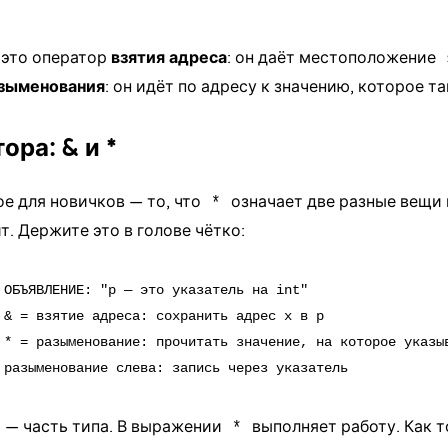
это оператор
взятия адреса
: он даёт местоположение
зыменования
: он идёт по адресу к значению, которое т
ора: & и *
е для новичков — то, что
означает две разные вещи 
*
ит. Держите это в голове чётко:
 ОБЪЯВЛЕНИЕ: "p — это указатель на int"

 & = взятие адреса: сохранить адрес x в p

 * = разыменование: прочитать значение, на которое указыв
— часть типа. В выражении
выполняет работу. Как т
*