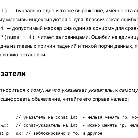
— буквально одно и то же выражение; именно эта 
 i)
му массивы индексируются с нуля. Классическая ошибк
— допустимый маркер «на один за концом» для сравн
 4
читает за границами. Ошибки на единицу 
*(nums + 4)
дна из главных причин падений и тихой порчи данных, 
условию остановки.
азатели
тноситься к
тому, на что указывает указатель
, к
самому
сшифровать объявление, читайте его справа налево:
       // указатель на const int  - нельзя менять *p, мож
 &x;   // const-указатель на int  - можно менять *p, нель