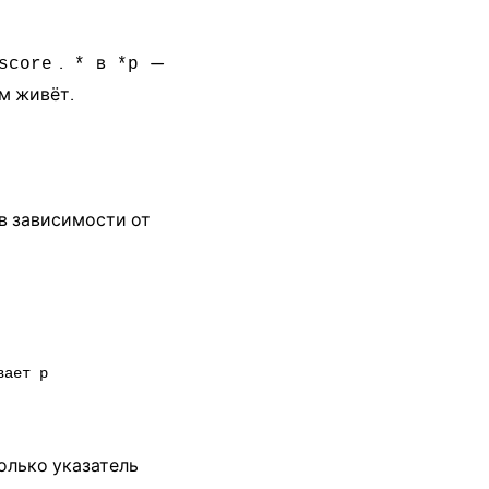
.
в
—
score
*
*p
ам живёт.
в зависимости от
ает p

олько указатель