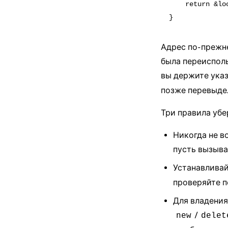
    return &lo
Адрес по-прежне
была переисполь
вы держите ука
позже перевыде
Три правила убе
Никогда не в
пусть вызыв
Устанавливай
проверяйте п
Для владения
/
new
delet