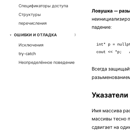
Спецификаторы доступа
Ловушка — разы
Структуры
неинициализиро
перечисления
падение:
ОШИБКИ И ОТЛАДКА
3
▾
int* p = nullpt
Исключения
try-catch
Неопределённое поведение
Всегда защищай
разыменованием 
Указатели
Имя массива рас
массивы
тесно 
сдвигает на од