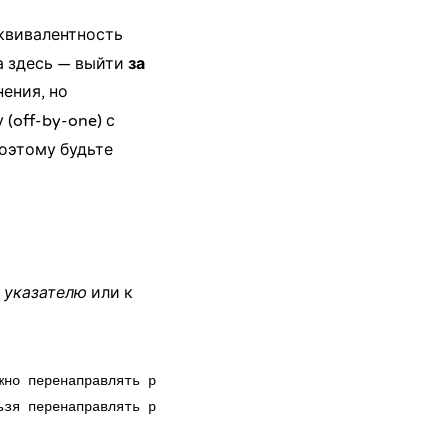
эквивалентность
а здесь — выйти
за
ения, но
(off-by-one) с
поэтому будьте
 указателю
или к
но перенаправлять p

зя перенаправлять p
