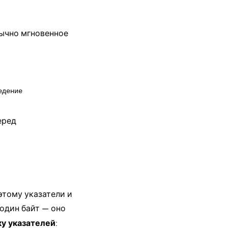
бычно мгновенное
еред
этому указатели и
 один байт — оно
у указателей
: