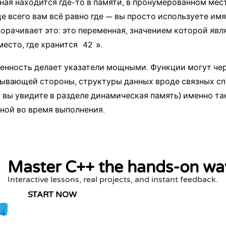
ая находится где-то в памяти, в пронумерованном мес
ще всего вам всё равно где — вы просто используете им
орачивает это: это переменная, значением которой
явл
место, где хранится
».
42
енность делает указатели мощными. Функции могут чер
ывающей стороны, структуры данных вроде связных сп
к вы увидите в разделе
динамическая память
) именно та
ной во время выполнения.
Master C++ the hands-on wa
Interactive lessons, real projects, and instant feedback.
START NOW