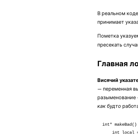
В реальном коде
принимает указ
Пометка указуе
пресекать случа
Главная л
Висячий указат
— переменная в
разыменование —
как будто
работа
int* makeBad() 
    int local =