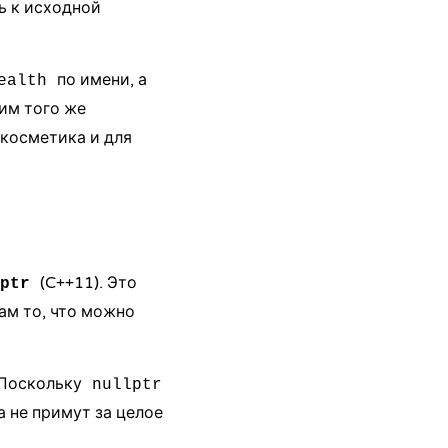
ь к исходной
по имени, а
ealth
им того же
 косметика и для
(C++11). Это
ptr
вам то, что можно
 Поскольку
nullptr
а не примут за целое