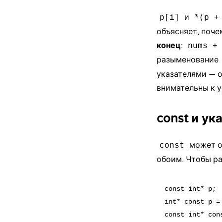
и
p[i]
*(p +
объясняет, поче
конец
:
nums +
разыменование
указателями — о
внимательны к 
const и ук
может о
const
обоим. Чтобы ра
const int* p; 
int* const p =