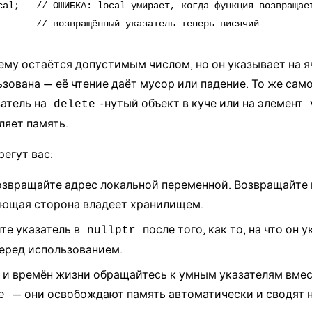
cal;   // ОШИБКА: local умирает, когда функция возвращает
му остаётся допустимым числом, но он указывает на я
зована — её чтение даёт мусор или падение. То же сам
затель на
-нутый объект в куче или на элемент
delete
ляет память.
регут вас:
озвращайте адрес локальной переменной. Возвращайте 
ающая сторона владеет хранилищем.
те указатель в
после того, как то, на что он у
nullptr
еред использованием.
 и времён жизни обращайтесь к
умным указателям
вмес
— они освобождают память автоматически и сводят на
e