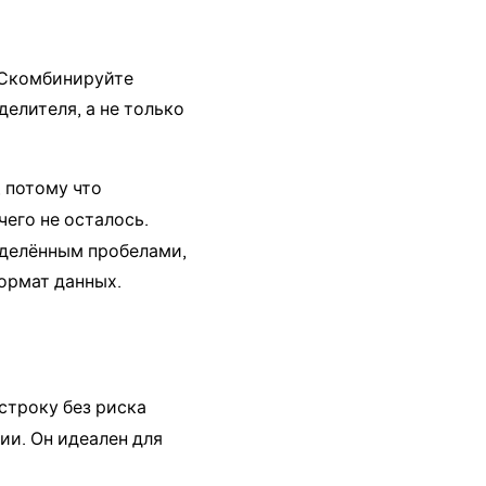
. Скомбинируйте
елителя, а не только
, потому что
ичего не осталось.
азделённым пробелами,
формат данных.
троку без риска
ции. Он идеален для