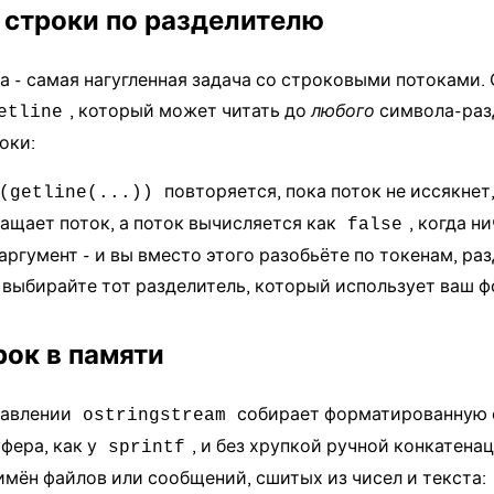
 строки по разделителю
а - самая нагугленная задача со строковыми потоками
, который может читать до
любого
символа-разд
etline
оки:
повторяется, пока поток не иссякнет
(getline(...))
ащает поток, а поток вычисляется как
, когда н
false
аргумент - и вы вместо этого разобьёте по токенам, р
; выбирайте тот разделитель, который использует ваш 
рок в памяти
равлении
собирает форматированную с
ostringstream
фера, как у
, и без хрупкой ручной конкатена
sprintf
имён файлов или сообщений, сшитых из чисел и текста: