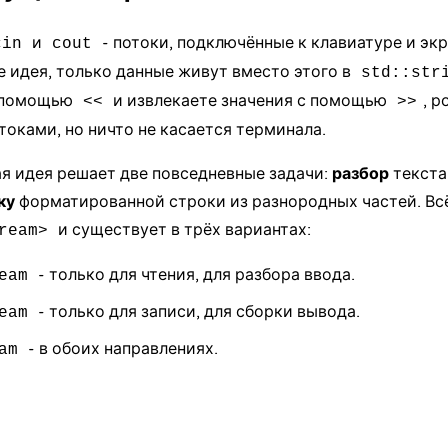
и
- потоки, подключённые к клавиатуре и эк
cin
cout
же идея, только данные живут вместо этого в
std::str
с помощью
и извлекаете значения с помощью
, р
<<
>>
оками, но ничто не касается терминала.
я идея решает две повседневные задачи:
разбор
текста
ку
форматированной строки из разнородных частей. Всё
и существует в трёх вариантах:
ream>
- только для чтения, для разбора ввода.
eam
- только для записи, для сборки вывода.
eam
- в обоих направлениях.
am