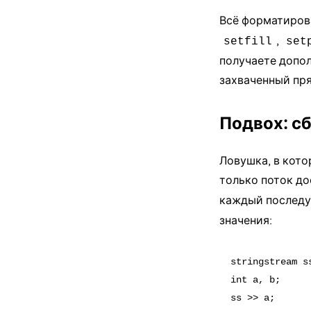
Всё форматиров
,
setfill
set
получаете допо
захваченный пр
Подвох: с
Ловушка, в кото
только поток до
каждый после
значения:
stringstream ss
int a, b;

ss >> a;      