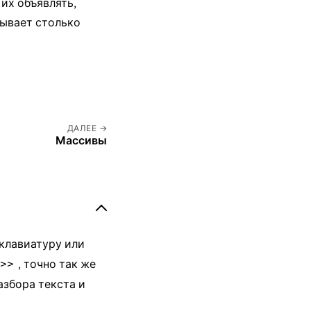
к их объявлять,
зывает столько
ДАЛЕЕ
Массивы
а клавиатуру или
, точно так же
>>
азбора текста и