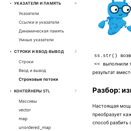
УКАЗАТЕЛИ И ПАМЯТЬ
4
▾
Указатели
Ссылки и указатели
Динамическая память
Умные указатели
СТРОКИ И ВВОД-ВЫВОД
3
▾
возв
ss.str()
Строки
выполнили 
<<
Ввод и вывод
результат вместо
Строковые потоки
Разбор: и
КОНТЕЙНЕРЫ STL
7
▾
Массивы
Настоящая мощь
vector
преобразует каж
map
способ разбить 
unordered_map