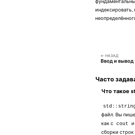
фундаментальны
индексировать, 
неопределённог
НАЗАД
Ввод и вывод
Часто задав
Что такое st
std::strin
файл. Вы пиш
как с
cout
сборки строк 