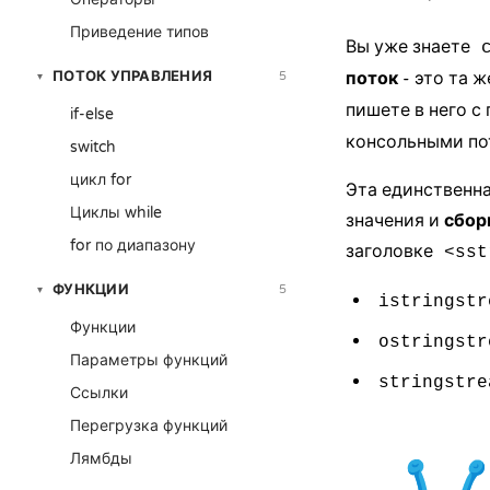
Приведение типов
Вы уже знаете
ПОТОК УПРАВЛЕНИЯ
поток
- это та 
5
▾
пишете в него 
if-else
консольными пот
switch
цикл for
Эта единственна
Циклы while
значения и
сбор
for по диапазону
заголовке
<sst
ФУНКЦИИ
5
▾
istringstr
Функции
ostringstr
Параметры функций
stringstre
Ссылки
Перегрузка функций
Лямбды