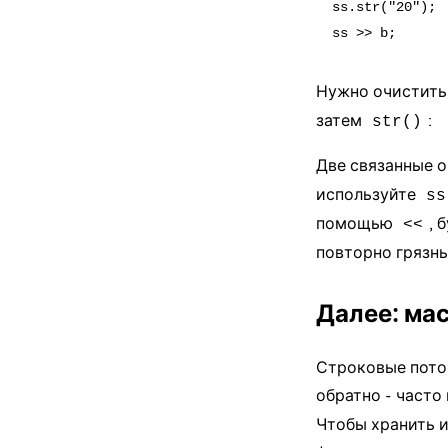
ss.str("20"); 
Нужно очистить
затем
:
str()
Две связанные 
используйте
ss
помощью
, 
<<
повторно грязны
Далее: ма
Строковые поток
обратно - часто
Чтобы хранить 