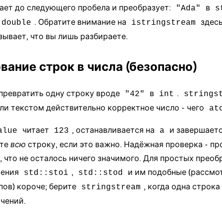
ает до следующего пробела и преобразует:
в
"Ada"
s
. Обратите внимание на
здесь
double
istringstream
зывает, что вы лишь разбираете.
ание строк в числа (безопасно)
 превратить одну строку вроде
в
.
"42"
int
strings
ли текстом действительно корректное число - чего
at
читает
, останавливается на
и завершаетс
alue
123
a
йте
всю
строку, если это важно. Надёжная проверка - про
, что не осталось ничего значимого. Для простых прео
чения
,
и им подобные (
рассмо
std::stoi
std::stod
пов
) короче; берите
, когда одна строка
stringstream
чений.