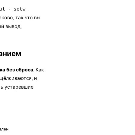
-
,
ut
setw
ково, так что вы
й вывод,
ванием
ка без сброса
. Как
щёлкиваются, и
шь устаревшие
лен
