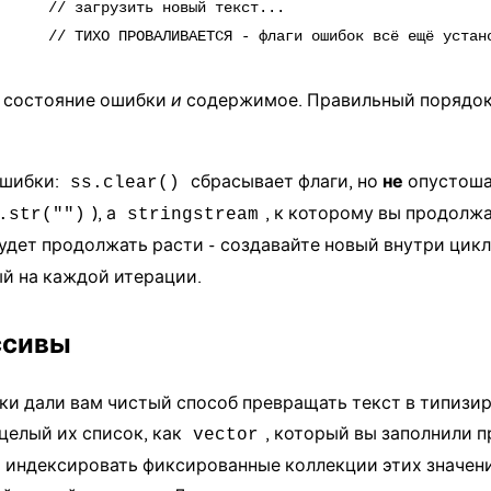
      // загрузить новый текст...

 состояние ошибки
и
содержимое. Правильный порядок
ошибки:
сбрасывает флаги, но
не
опустошае
ss.clear()
), а
, к которому вы продолж
.str("")
stringstream
будет продолжать расти - создавайте новый внутри цикл
й на каждой итерации.
ссивы
и дали вам чистый способ превращать текст в типизир
 целый их список, как
, который вы заполнили п
vector
и индексировать фиксированные коллекции этих значен