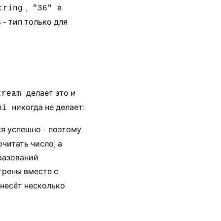
,
в
tring
"36"
 - тип только для
делает это
и
tream
никогда не делает:
oi
я успешно - поэтому
читать число, а
бразований
трены вместе с
 несёт несколько