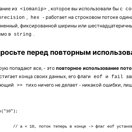
ание из
, которое вы использовали бы с
<iomanip>
co
,
- работает на строковом потоке одина
precision
hex
лненный, фиксированной ширины или шестнадцатеричны
ямо в
.
string
бросьте перед повторным использо
рую попадают все, - это
повторное использование пото
стигает конца своих данных, его флаги
и
за
eof
fail
дующий
тихо ничего не делает - никакой ошибки, ли
>>
("10");

      // a = 10, поток теперь в конце -> флаг eof установ