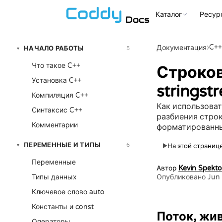
Каталог
Ресур
Docs
›
C++
Документация
НАЧАЛО РАБОТЫ
5
▾
Что такое C++
Строков
Установка C++
stringst
Компиляция C++
Как использовать
Синтаксис C++
разбиения строк
Комментарии
форматированны
ПЕРЕМЕННЫЕ И ТИПЫ
6
▾
На этой странице
▶
Переменные
Автор
Kevin Spekto
Типы данных
Опубликовано Jun 
Ключевое слово auto
Константы и const
Поток, жи
Операторы