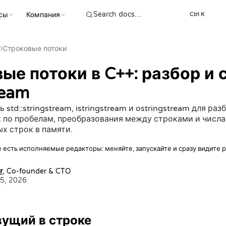
сы
Компания
Ctrl K
›
Строковые потоки
ые потоки в C++: разбор и
ream
 std::stringstream, istringstream и ostringstream для раз
 по пробелам, преобразования между строками и числа
х строк в памяти.
 есть исполняемые редакторы: меняйте, запускайте и сразу видите р
r
, Co-founder & CTO
5, 2026
вущий в строке