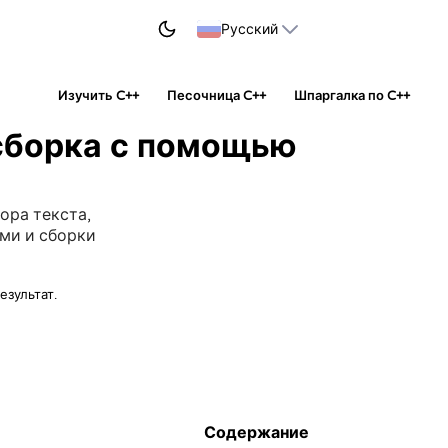
НАЧАТЬ УЧИТЬСЯ
Русский
Изучить C++
Песочница C++
Шпаргалка по C++
 сборка с помощью
бора текста,
ми и сборки
езультат.
Содержание