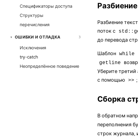
Разбиение
Спецификаторы доступа
Структуры
Разбиение текст
перечисления
поток с
std::g
ОШИБКИ И ОТЛАДКА
3
▾
до перевода стр
Исключения
Шаблон
while 
try-catch
возвр
getline
Неопределённое поведение
Уберите третий 
с помощью
>>
Сборка ст
В обратном нап
переполнения бу
строк журнала, 