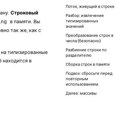
Поток, живущий в строке
рану.
Строковый
Разбор: извлечение
в памяти. Вы
типизированных
ing
значений
овно так же, как с
Преобразование строк в
числа (безопасно)
Разбиение строки по
 на типизированные
разделителю
 находится в
Сборка строк в памяти
Подвох: сбросьте перед
повторным
использованием
Далее: массивы