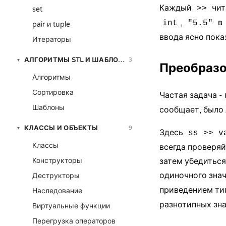
Каждый
чит
>>
set
,
в
int
"5.5"
pair и tuple
ввода ясно пока
Итераторы
АЛГОРИТМЫ STL И ШАБЛОНЫ
3
▾
Преобразов
Алгоритмы
Сортировка
Частая задача -
Шаблоны
сообщает, было 
КЛАССЫ И ОБЪЕКТЫ
9
▾
Здесь
ss >> v
Классы
всегда проверя
Конструкторы
затем убедиться
одиночного зна
Деструкторы
приведением ти
Наследование
разнотипных зна
Виртуальные функции
Перегрузка операторов