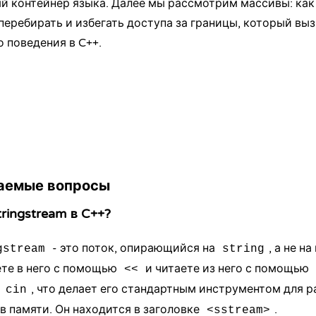
й контейнер языка. Далее мы рассмотрим
массивы
: ка
перебирать и избегать доступа за границы, который вы
о поведения
в C++.
аемые вопросы
ringstream в C++?
- это поток, опирающийся на
, а не н
gstream
string
ете в него с помощью
и читаете из него с помощью
<<
и
, что делает его стандартным инструментом для р
cin
в памяти. Он находится в заголовке
.
<sstream>