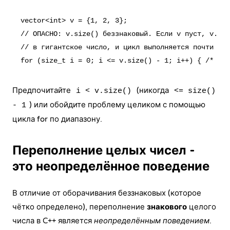
vector<int> v = {1, 2, 3};

// ОПАСНО: v.size() беззнаковый. Если v пуст, v.siz
// в гигантское число, и цикл выполняется почти бес
Предпочитайте
(никогда
i < v.size()
<= size()
) или обойдите проблему целиком с помощью
- 1
цикла for по диапазону
.
Переполнение целых чисел -
это неопределённое поведение
В отличие от оборачивания беззнаковых (которое
чётко определено), переполнение
знакового
целого
числа в C++ является
неопределённым поведением
.