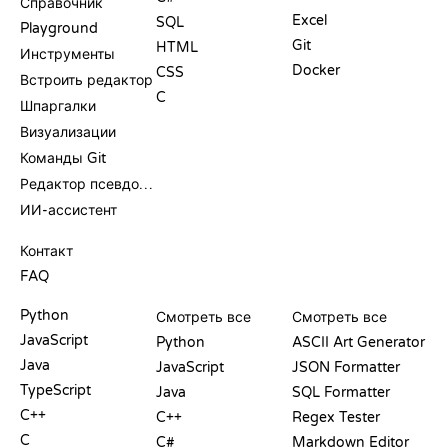
Справочник
Excel
SQL
Playground
Git
HTML
Инструменты
Docker
CSS
Встроить редактор
C
Шпаргалки
Визуализации
Команды Git
Редактор псевдокода
ИИ-ассистент
ПОДДЕРЖКА
Контакт
FAQ
PLAYGROUND
СЕРТИФИКАТЫ
ИНСТРУМЕНТЫ
Python
Смотреть все
Смотреть все
JavaScript
Python
ASCII Art Generator
Java
JavaScript
JSON Formatter
TypeScript
Java
SQL Formatter
C++
C++
Regex Tester
C
C#
Markdown Editor