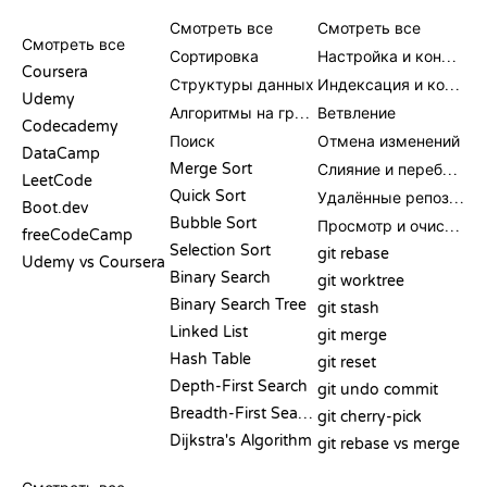
ОБЗОРЫ И
ВИЗУАЛИЗАЦИИ
КОМАНДЫ GIT
СРАВНЕНИЯ
Смотреть все
Смотреть все
Смотреть все
Сортировка
Настройка и конфигурация
Coursera
Структуры данных
Индексация и коммит
Udemy
Алгоритмы на графах
Ветвление
Codecademy
Поиск
Отмена изменений
DataCamp
Merge Sort
Слияние и перебазирование
LeetCode
Quick Sort
Удалённые репозитории
Boot.dev
Bubble Sort
Просмотр и очистка
freeCodeCamp
Selection Sort
git rebase
Udemy vs Coursera
Binary Search
git worktree
Binary Search Tree
git stash
Linked List
git merge
Hash Table
git reset
Depth-First Search
git undo commit
Breadth-First Search
git cherry-pick
Dijkstra's Algorithm
git rebase vs merge
ПСЕВДОКОД