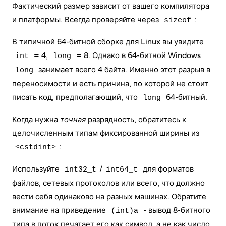
Фактический размер зависит от вашего компилятора
и платформы. Всегда проверяйте через
:
sizeof
В типичной 64-битной сборке для Linux вы увидите
= 4,
= 8. Однако в 64-битной Windows
int
long
занимает всего 4 байта. Именно этот разрыв в
long
переносимости и есть причина, по которой не стоит
писать код, предполагающий, что
64-битный.
long
Когда нужна
точная
разрядность, обратитесь к
целочисленным типам фиксированной ширины из
:
<cstdint>
Используйте
/
для форматов
int32_t
int64_t
файлов, сетевых протоколов или всего, что должно
вести себя одинаково на разных машинах. Обратите
внимание на приведение
- вывод 8-битного
(int)a
типа в поток печатает его как символ, а не как число,