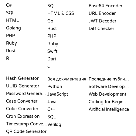
C#
SQL
Base64 Encoder
SQL
HTML & CSS
URL Encoder
HTML
Go
JWT Decoder
Golang
Rust
Diff Checker
PHP
PHP
Ruby
Ruby
Rust
Swift
R
Dart
C
ДОКУМЕНТАЦИЯ
БЛОГ
Hash Generator
Вся документация
Последние публикации
UUID Generator
Python
Software Development
Password Generator
JavaScript
Web Development
Case Converter
Java
Coding for Beginners
Color Converter
C++
Artificial Intelligence
Cron Expression
SQL
Timestamp Converter
Verilog
QR Code Generator