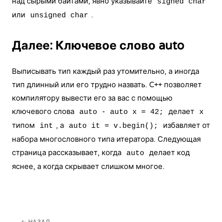
над сырыми байтами, явно указывайте
signed char
или
.
unsigned char
Далее: Ключевое слово auto
Выписывать тип каждый раз утомительно, а иногда
тип длинный или его трудно назвать. C++ позволяет
компилятору вывести его за вас с помощью
ключевого слова
-
делает
auto
auto x = 42;
x
типом
, а
избавляет от
int
auto it = v.begin();
набора многословного типа итератора. Следующая
страница рассказывает, когда
делает код
auto
яснее, а когда скрывает слишком многое.