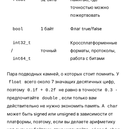
точностью можно
пожертвовать
1 байт
Флаг true/false
bool
Кроссплатформенные
int32_t
/
точный
форматы, протоколы,
работа с битами
int64_t
Пара подводных камней, о которых стоит помнить. У
всего около 7 значащих десятичных цифр,
float
поэтому
не равно в точности
-
0.1f + 0.2f
0.3
предпочитайте
, если только вам
double
действительно не нужно экономить память. А
char
может быть signed или unsigned в зависимости от
платформы, поэтому, если вы делаете арифметику