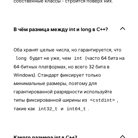
собственные классы - строится поверх них.
В чём разница между int и long в C++?
Оба хранят целые числа, но гарантируется, что
будет не уже, чем
(часто 64 бита на
long
int
64-битных платформах, но всего 32 бита в
Windows). Стандарт фиксирует только
минимальные
размеры, поэтому для
гарантированной разрядности используйте
типы фиксированной ширины из
,
<cstdint>
такие как
и
.
int32_t
int64_t
Какого размера int в C++?