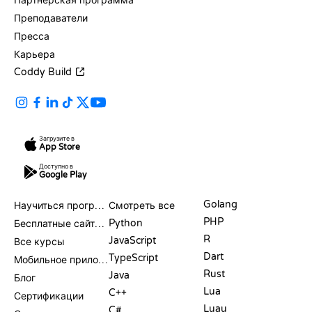
Партнерская программа
Преподаватели
Пресса
Карьера
Coddy Build
Загрузите в
App Store
Доступно в
Google Play
РЕСУРСЫ
ЯЗЫКИ
Golang
Научиться программировать
Смотреть все
PHP
Python
Бесплатные сайты для программирования
R
JavaScript
Все курсы
Dart
TypeScript
Мобильное приложение
Rust
Java
Блог
Lua
C++
Сертификации
Luau
C#