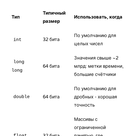
Типичный
Тип
Использовать, когда
размер
По умолчанию для
32 бита
int
целых чисел
Значения свыше ~2
long
64 бита
млрд: метки времени,
long
большие счётчики
По умолчанию для
64 бита
дробных - хорошая
double
точность
Массивы с
ограниченной
32 бита
памятью, где
float