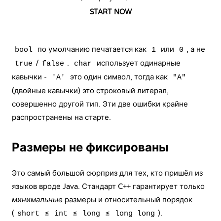
START NOW
по умолчанию печатается как
или
, а не
bool
1
0
/
.
использует одинарные
true
false
char
кавычки -
это один символ, тогда как
'A'
"A"
(двойные кавычки) это строковый литерал,
совершенно другой тип. Эти две ошибки крайне
распространены на старте.
Размеры не фиксированы
Это самый большой сюрприз для тех, кто пришёл из
языков вроде Java. Стандарт C++ гарантирует только
минимальные
размеры и относительный порядок
(
≤
≤
≤
).
short
int
long
long long