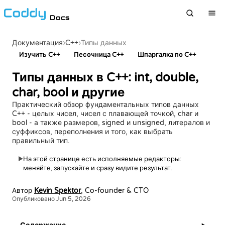
Docs
›
C++
›
Документация
Типы данных
Изучить C++
Песочница C++
Шпаргалка по C++
Типы данных в C++: int, double,
char, bool и другие
Практический обзор фундаментальных типов данных
C++ - целых чисел, чисел с плавающей точкой, char и
bool - а также размеров, signed и unsigned, литералов и
суффиксов, переполнения и того, как выбрать
правильный тип.
На этой странице есть исполняемые редакторы:
▶
меняйте, запускайте и сразу видите результат.
Автор
Kevin Spektor
, Co-founder & CTO
Опубликовано Jun 5, 2026