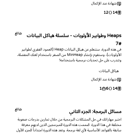
شهادة عند الإكمال
12
14
شائع
Heaps وطوابير الأولويات - سلسلة هياكل البيانات
#7
في هذه الدورة، ستتعلم عن هيكل البيانات Heap (العمود الفقري لطوابير
الأولويات)، وستقوم بإنشاء MinHeap من الصفر باستخدام لغتك المفضلة،
وتتدرب على حل تحديات برمجية باستخدامه!
هياكل البيانات
شهادة عند الإكمال
1
6
14
شائع
مسائل البرمجة: الجزء الثاني
اختبر مهاراتك في حل المشكلات البرمجية من خلال تمارين بدرجات صعوبة
مختلفة في هذا الدورة. صُممت هذه الدورة للمبرمجين الذين لديهم معرفة
سابقة بالقواعد الأساسية لأي لغة برمجة. وتعد هذه الدورة امتداداً للجزء الأول