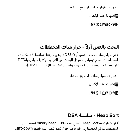
(bottleneck-edge).
دورات خوارزميات الرسوم البيانية
شهادة عند الإكمال
57
1
3
9
البحث بالعمق أولاً - خوارزميات المخططات
أتقن خوارزمية البحث بالعمق أولاً (DFS)، وهي طريقة أساسية لاستكشاف
المخططات. تعلم كيفية بناء هيكل البحث عن التجاور، وكتابة خوارزمية DFS
تكرارية بلغة البرمجة التي تختارها، وتحليل تعقيدها الزمني O(V + E)،
واستخدامها لحساب وقياس المكونات المتصلة.
دورات خوارزميات الرسوم البيانية
شهادة عند الإكمال
54
1
3
9
Heap Sort - سلسلة DSA
أتقن خوارزمية Heap Sort، وهي بنية بيانات binary heap تعتمد على
المصفوفات تم تحويلها إلى خوارزمية فرز. تعلم كيفية بناء خطوة sift-down،