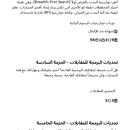
أتقن خوارزمية البحث بالعرض أولاً (Breadth-First Search)، وهي تقنية
اجتياز المخططات طبقة تلو الأخرى التي تكمن وراء إيجاد أقصر المسارات. تعلم
كيفية بناء آلية البحث عن الجيران، وكتابة خوارزمية BFS تكرارية باستخدام
Queue بلغة البرمجة التي تختارها، واستخدمها لإيجاد مسافات أقصر
دورات خوارزميات الرسوم البيانية
المسارات في المخططات غير الموزونة.
شهادة عند الإكمال
54
1
3
9
تحديات البرمجة للمقابلات - الحزمة السادسة
هل أنت مستعد لمقابلتك البرمجية القادمة؟ اختبر معرفتك ومهاراتك مع هذه
التحديات وكن مستعداً لمقابلتك القادمة، برمجة ممتعة!
التحضير للمقابلات
3
3
تحديات البرمجة للمقابلات - الحزمة الخامسة