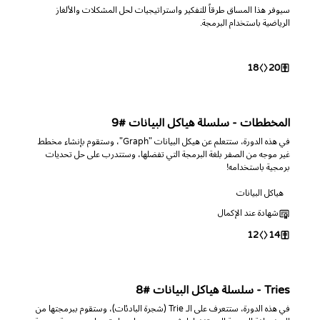
سيوفر هذا المساق طرقاً للتفكير واستراتيجيات لحل المشكلات والألغاز
الرياضية باستخدام البرمجة.
18
20
المخططات - سلسلة هياكل البيانات #9
في هذه الدورة، ستتعلم عن هيكل البيانات "Graph"، وستقوم بإنشاء مخطط
غير موجه من الصفر بلغة البرمجة التي تفضلها، وستتدرب على حل تحديات
برمجية باستخدامه!
هياكل البيانات
شهادة عند الإكمال
12
14
Tries - سلسلة هياكل البيانات #8
في هذه الدورة، ستتعرف على الـ Trie (شجرة البادئات)، وستقوم ببرمجتها من