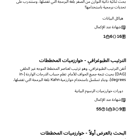
بحث ثنائية ذاتية التوازن من الصفر بلغة البرمجة التي تفضلها، وستتدرب على
تحديات برمجية باستخدامها!
هياكل البيانات
شهادة عند الإكمال
1
6
16
الترتيب الطبوغرافي - خوارزميات المخططات
أتقن الترتيب الطبوغرافي، وهو ترتيب لعناصر المخطط الموجه غير الحلقي
(DAG) بحيث تتجه جميع الحواف للأمام. تعلم حساب الدرجات الواردة (in-
degrees)، وبناء تسلسل باستخدام خوارزمية Kahn بلغة البرمجة التي تفضلها،
واكتشاف الحلقات، وإيجاد المسار الأطول في الـ DAG.
دورات خوارزميات الرسوم البيانية
شهادة عند الإكمال
55
1
3
9
البحث بالعرض أولاً - خوارزميات المخططات