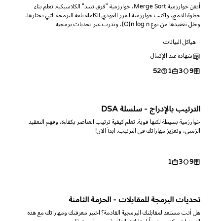
أتقن خوارزمية Merge Sort، خوارزمية "فرق تسد" الكلاسيكية. تعلم بناء
خطوة الدمج، واكتب خوارزمية الفرز العودي الكاملة بلغة البرمجة التي تختارها،
وحلل تعقيدها من نوع O(n log n)، وتدرب عبر تحديات برمجية.
هياكل البيانات
شهادة عند الإكمال
52
1
3
9
الترتيب بالإدراج - سلسلة DSA
خوارزمية بسيطة لكنها قوية. تعلم كيفية ترتيب العناصر بكفاءة، وفهم التعقيد
الزمني، وتعزيز مهاراتك في الترتيب. ابدأ الآن!
1
3
9
تحديات البرمجة للمقابلات - الحزمة الثامنة
هل أنت مستعد لمقابلتك البرمجية القادمة؟ اختبر معرفتك ومهاراتك مع هذه