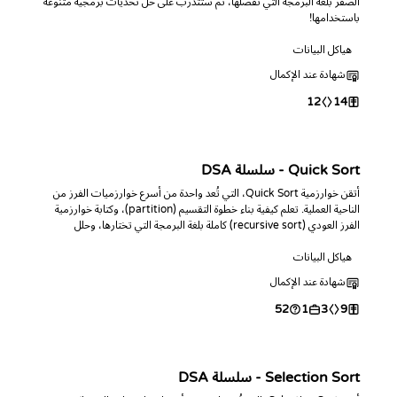
الصفر بلغة البرمجة التي تفضلها، ثم ستتدرب على حل تحديات برمجية متنوعة
باستخدامها!
هياكل البيانات
شهادة عند الإكمال
12
14
Quick Sort - سلسلة DSA
أتقن خوارزمية Quick Sort، التي تُعد واحدة من أسرع خوارزميات الفرز من
الناحية العملية. تعلم كيفية بناء خطوة التقسيم (partition)، وكتابة خوارزمية
الفرز العودي (recursive sort) كاملة بلغة البرمجة التي تختارها، وحلل
تعقيدها، وتدرب عبر تحديات برمجية.
هياكل البيانات
شهادة عند الإكمال
52
1
3
9
Selection Sort - سلسلة DSA