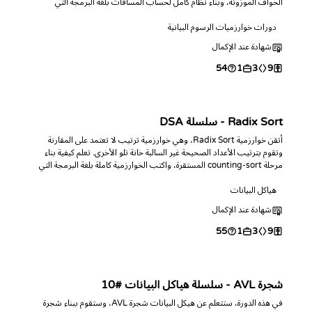
الحواف الموزونة، وبناء نظام كامل لحساب المسافات بلغة البرمجة التي
تختارها، والإجابة على استعلامات المسار بين نقطتين واستعلامات الرأس
الأبعد.
دورات خوارزميات الرسوم البيانية
شهادة عند الإكمال
54
1
3
9
Radix Sort - سلسلة DSA
أتقن خوارزمية Radix Sort، وهي خوارزمية ترتيب لا تعتمد على المقارنة
وتقوم بترتيب الأعداد الصحيحة غير السالبة خانة تلو الأخرى. تعلم كيفية بناء
مرحلة counting-sort المستقرة، واكتب الخوارزمية كاملة بلغة البرمجة التي
تختارها، وحلل أداءها في الزمن الخطي، وتدرب عبر تحديات برمجية.
هياكل البيانات
شهادة عند الإكمال
55
1
3
9
شجرة AVL - سلسلة هياكل البيانات #10
في هذه الدورة، ستتعلم عن هيكل البيانات شجرة AVL، وستقوم ببناء شجرة