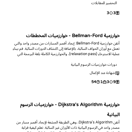
التحضير للمقابلات
3
3
خوارزمية Bellman-Ford - خوارزميات المخططات
أتقن خوارزمية Bellman-Ford: إيجاد أقصر المسارات من مصدر واحد والتي
تعمل مع أوزان الحواف السالبة، بالإضافة إلى اكتشاف الدورات السالبة. قم ببناء
عملية الاسترخاء (relaxation pass)، والخوارزمية الكاملة بلغة البرمجة التي
تختارها، وأجب عن استعلامات المسافة والدورات.
دورات خوارزميات الرسوم البيانية
شهادة عند الإكمال
54
1
3
9
خوارزمية Dijkstra's Algorithm - خوارزميات الرسوم
البيانية
أتقن Dijkstra's Algorithm، وهي الطريقة الجشعة لإيجاد أقصر مسار من
مصدر واحد في الرسوم البيانية ذات الأوزان غير السالبة. تعلم كيفية قراءة