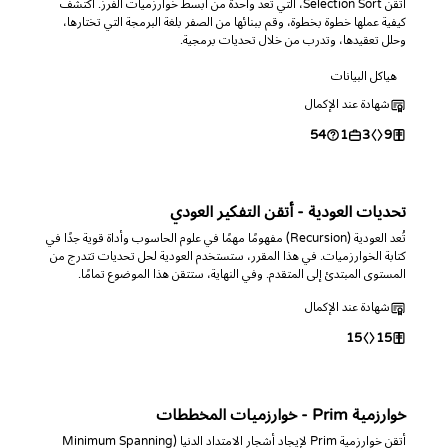
أتقن Selection Sort، التي تُعد واحدة من أبسط خوارزميات الفرز. اكتشف
كيفية عملها خطوة بخطوة، وقم ببنائها من الصفر بلغة البرمجة التي تختارها،
وحلل تعقيدها، وتدرب من خلال تحديات برمجية.
هياكل البيانات
شهادة عند الإكمال
54
1
3
9
تحديات العودية - أتقن التفكير العودي
تُعد العودية (Recursion) مفهومًا مهمًا في علوم الحاسوب وأداة قوية جدًا في
كتابة الخوارزميات. في هذا المقرر، ستستخدم العودية لحل تحديات تتدرج من
المستوى المبتدئ إلى المتقدم. وفي النهاية، ستتقن هذا الموضوع تمامًا.
شهادة عند الإكمال
15
15
خوارزمية Prim - خوارزميات المخططات
أتقن خوارزمية Prim لإيجاد أشجار الامتداد الدنيا (Minimum Spanning