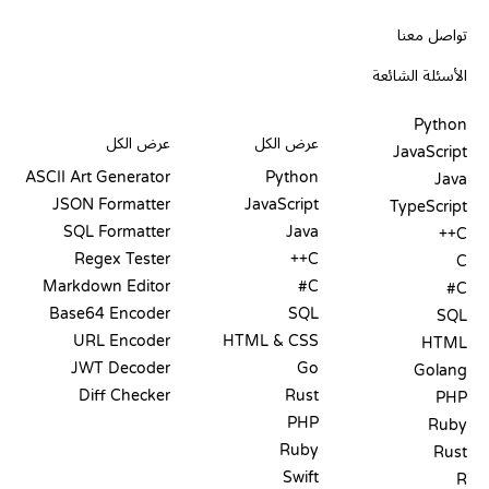
الدعم
تواصل معنا
الأسئلة الشائعة
PLAYGROUNDS
شهادات
أدوات
Python
عرض الكل
عرض الكل
JavaScript
ASCII Art Generator
Python
Java
JSON Formatter
JavaScript
TypeScript
SQL Formatter
Java
C++
Regex Tester
C++
C
Markdown Editor
C#
C#
Base64 Encoder
SQL
SQL
URL Encoder
HTML & CSS
HTML
JWT Decoder
Go
Golang
Diff Checker
Rust
PHP
PHP
Ruby
Ruby
Rust
Swift
R