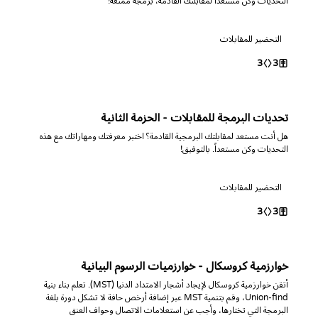
التحديات وكن مستعداً لمقابلتك القادمة، برمجة ممتعة!
التحضير للمقابلات
3
3
تحديات البرمجة للمقابلات - الحزمة الثانية
هل أنت مستعد لمقابلتك البرمجية القادمة؟ اختبر معرفتك ومهاراتك مع هذه
التحديات وكن مستعداً. بالتوفيق!
التحضير للمقابلات
3
3
خوارزمية كروسكال - خوارزميات الرسوم البيانية
أتقن خوارزمية كروسكال لإيجاد أشجار الامتداد الدنيا (MST). تعلم بناء بنية
Union-find، وقم بتنمية MST عبر إضافة أرخص حافة لا تشكل دورة بلغة
البرمجة التي تختارها، وأجب عن استعلامات الاتصال وحواف العنق