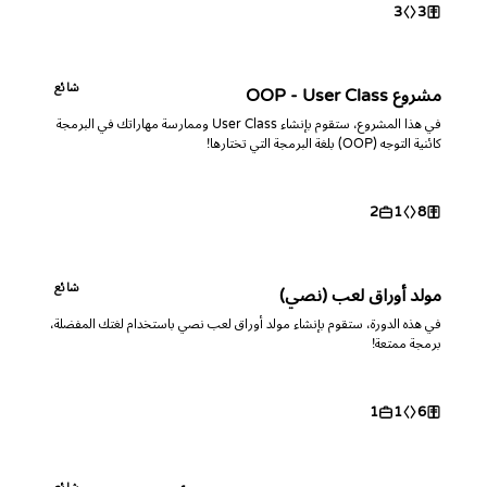
3
3
شائع
مشروع OOP - User Class
في هذا المشروع، ستقوم بإنشاء User Class وممارسة مهاراتك في البرمجة
كائنية التوجه (OOP) بلغة البرمجة التي تختارها!
2
1
8
شائع
مولد أوراق لعب (نصي)
في هذه الدورة، ستقوم بإنشاء مولد أوراق لعب نصي باستخدام لغتك المفضلة،
برمجة ممتعة!
1
1
6