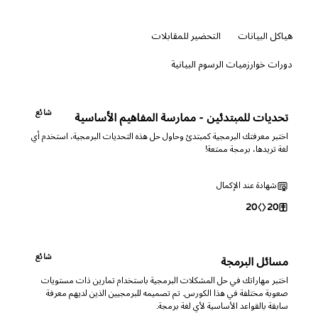
هياكل البيانات
التحضير للمقابلات
دورات خوارزميات الرسوم البيانية
شائع
تحديات للمبتدئين - ممارسة المفاهيم الأساسية
اختبر معرفتك البرمجية كمبتدئ وحاول حل هذه التحديات البرمجية، استخدم أي
لغة تريدها، برمجة ممتعة!
شهادة عند الإكمال
20
20
شائع
مسائل البرمجة
اختبر مهاراتك في حل المشكلات البرمجية باستخدام تمارين ذات مستويات
صعوبة مختلفة في هذا الكورس. تم تصميمه للبرمجيين الذين لديهم معرفة
سابقة بالقواعد الأساسية لأي لغة برمجة.