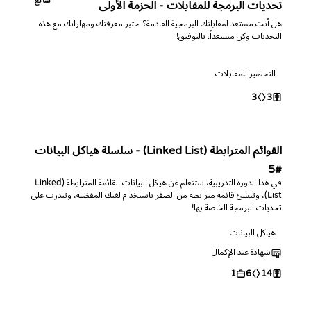
شائع
تحديات البرمجة للمقابلات - الحزمة الأولى
هل أنت مستعد لمقابلتك البرمجية القادمة؟ اختبر معرفتك ومهاراتك مع هذه
التحديات وكن مستعداً. بالتوفيق!
التحضير للمقابلات
3
3
القوائم المترابطة (Linked List) - سلسلة هياكل البيانات
#5
في هذا الدورة التدريبية، ستتعلم عن هيكل البيانات القائمة المترابطة (Linked
List)، وتنشئ قائمة مترابطة من الصفر باستخدام لغتك المفضلة، وتتدرب على
تحديات البرمجة الخاصة بها!
هياكل البيانات
شهادة عند الإكمال
1
6
14