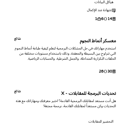
هياكل البيانات
شهادة عند الإكمال
1
6
14
شائع
معسكر أنماط النجوم
استخدم مهاراتك في حل المشكلات البرمجية لتعلم كيفية طباعة أنماط النجوم
التي تتراوح بين البسيطة والمعقدة، وذلك باستخدام مستويات مختلفة من
الحلقات التكرارية المتداخلة، والجمل الشرطية، والحسابات الرياضية.
28
30
شائع
تحديات البرمجة للمقابلات - X
هل أنت مستعد لمقابلتك البرمجية القادمة؟ اختبر معرفتك ومهاراتك مع هذه
التحديات وكن مستعداً لمقابلتك القادمة، برمجة ممتعة!
التحضير للمقابلات