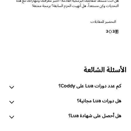
هل أنت مستعد لمقابلتك البرمجية القادمة؟ اختبر معرفتك ومهاراتك مع هذه
التحديات وكن مستعداً، هل أنهيت الحزم السابقة؟ برمجة ممتعة!
التحضير للمقابلات
3
3
الأسئلة الشائعة
كم عدد دورات Lua على Coddy؟
هل دورات Lua مجانية؟
هل أحصل على شهادة Lua؟