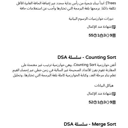
Trees): ابدأ ببناء شجرة من رأس بداية محدد عبر إضافة الحافة العابرة الأقل
تكلفة دائمًا. برمجها بلغة البرمجة التي تختارها وأجب عن استعلامات حافة
الاختناق والاتصال، وهي النظير لخوارزمية Kruskal.
دورات خوارزميات الرسوم البيانية
شهادة عند الإكمال
55
1
3
9
Counting Sort - سلسلة DSA
أتقن خوارزمية Counting Sort، وهي خوارزمية ترتيب غير معتمدة على
المقارنة تقوم بفرز الأعداد الصحيحة غير السالبة في زمن خطي عبر إحصاء القيم.
تعلم بناء مرحلة العد، وكتابة الخوارزمية كاملة بلغة البرمجة التي تختارها، وتحليل
تعقيدها من فئة O(n + k)، وتدرب عبر تحديات برمجية.
هياكل البيانات
شهادة عند الإكمال
52
1
3
9
Merge Sort - سلسلة DSA