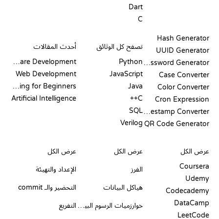
Dart
C
التوثيق
المدونة
Hash Generator
تصفح كل الوثائق
أحدث المقالات
UUID Generator
Software Development
Python
Password Generator
Web Development
JavaScript
Case Converter
Coding for Beginners
Java
Color Converter
Artificial Intelligence
C++
Cron Expression
SQL
Timestamp Converter
Verilog
QR Code Generator
مراجعات ومقارنات
التصورات
أوامر GIT
عرض الكل
عرض الكل
عرض الكل
Coursera
الفرز
الإعداد والتهيئة
Udemy
هياكل البيانات
التحضير والـ commit
Codecademy
DataCamp
خوارزميات الرسوم البيانية
التفريع
LeetCode