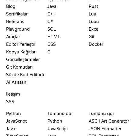
Blog
Java
Rust
Sertifikalar
C++
Lua
Referans
C#
Luau
Playground
SQL
Excel
Araçlar
HTML
Git
Editör Yerleştir
CSS
Docker
Kopya Kağıtları
C
Görselleştirmeler
Git Komutları
Sözde Kod Editörü
AI Asistanı
DESTEK
İletişim
SSS
PLAYGROUNDLAR
SERTIFIKALAR
ARAÇLAR
Python
Tümünü gör
Tümünü gör
JavaScript
Python
ASCII Art Generator
Java
JavaScript
JSON Formatter