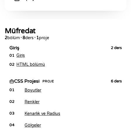
Müfredat
2
bölüm
•
8
ders
•
1
proje
Giriş
2
ders
Giriş
01
HTML bölümü
02
CSS Projesi
6
ders
PROJE
Boyutlar
01
Renkler
02
Kenarlık ve Radius
03
Gölgeler
04