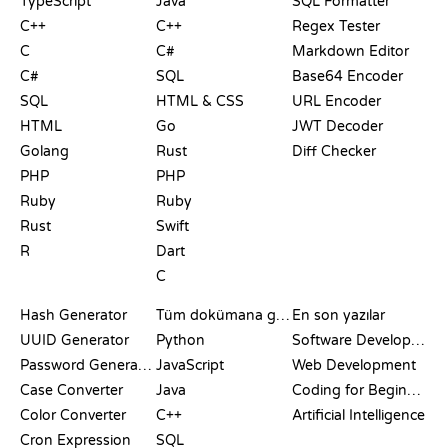
TypeScript
Java
SQL Formatter
C++
C++
Regex Tester
C
C#
Markdown Editor
C#
SQL
Base64 Encoder
SQL
HTML & CSS
URL Encoder
HTML
Go
JWT Decoder
Golang
Rust
Diff Checker
PHP
PHP
Ruby
Ruby
Rust
Swift
R
Dart
C
DOKÜMANTASYON
BLOG
Hash Generator
Tüm dokümana göz at
En son yazılar
UUID Generator
Python
Software Development
Password Generator
JavaScript
Web Development
Case Converter
Java
Coding for Beginners
Color Converter
C++
Artificial Intelligence
Cron Expression
SQL