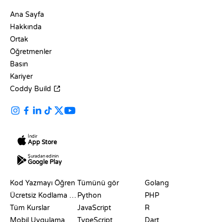
ŞIRKET
Ana Sayfa
Hakkında
Ortak
Öğretmenler
Basın
Kariyer
Coddy Build
İndir
App Store
Şuradan edinin
Google Play
KAYNAKLAR
DILLER
Kod Yazmayı Öğren
Tümünü gör
Golang
Ücretsiz Kodlama Siteleri
Python
PHP
Tüm Kurslar
JavaScript
R
Mobil Uygulama
TypeScript
Dart