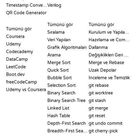
Timestamp Converter
Verilog
QR Code Generator
İNCELEMELER VE
GÖRSELLEŞTIRMELER
GIT KOMUTLARI
KARŞILAŞTIRMALAR
Tümünü gör
Tümünü gör
Tümünü gör
Sıralama
Kurulum ve Yapılandırma
Coursera
Veri Yapıları
Hazırlama ve Commit
Udemy
Grafik Algoritmaları
Dallanma
Codecademy
Arama
Değişiklikleri Geri Alma
DataCamp
Merge Sort
Merge ve Rebase
LeetCode
Quick Sort
Uzak Depolar
Boot.dev
Bubble Sort
İnceleme ve Temizlik
freeCodeCamp
Selection Sort
git rebase
Udemy vs Coursera
Binary Search
git worktree
Binary Search Tree
git stash
Linked List
git merge
Hash Table
git reset
Depth-First Search
git undo commit
Breadth-First Search
git cherry-pick