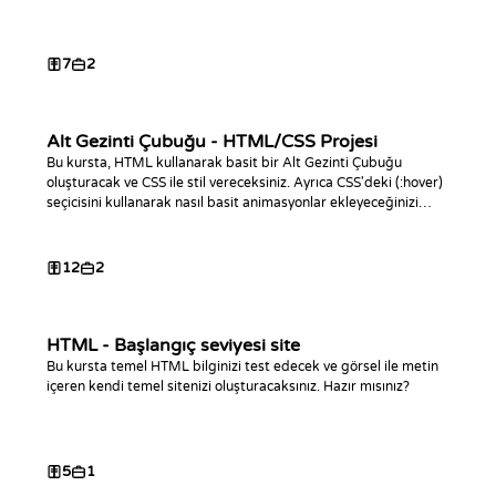
7
2
Alt Gezinti Çubuğu - HTML/CSS Projesi
Bu kursta, HTML kullanarak basit bir Alt Gezinti Çubuğu
oluşturacak ve CSS ile stil vereceksiniz. Ayrıca CSS'deki (:hover)
seçicisini kullanarak nasıl basit animasyonlar ekleyeceğinizi
öğreneceksiniz.
12
2
HTML - Başlangıç seviyesi site
Bu kursta temel HTML bilginizi test edecek ve görsel ile metin
içeren kendi temel sitenizi oluşturacaksınız. Hazır mısınız?
5
1