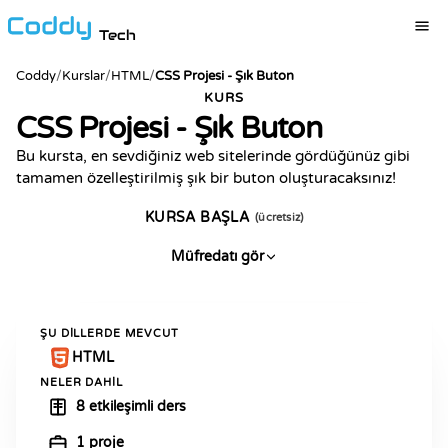
Tech
Coddy
/
Kurslar
/
HTML
/
CSS Projesi - Şık Buton
KURS
CSS Projesi - Şık Buton
Bu kursta, en sevdiğiniz web sitelerinde gördüğünüz gibi
tamamen özelleştirilmiş şık bir buton oluşturacaksınız!
KURSA BAŞLA
(ücretsiz)
Müfredatı gör
ŞU DILLERDE MEVCUT
HTML
NELER DAHIL
8 etkileşimli ders
1 proje