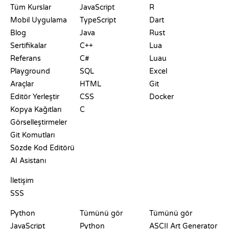
Tüm Kurslar
JavaScript
R
Mobil Uygulama
TypeScript
Dart
Blog
Java
Rust
Sertifikalar
C++
Lua
Referans
C#
Luau
Playground
SQL
Excel
Araçlar
HTML
Git
Editör Yerleştir
CSS
Docker
Kopya Kağıtları
C
Görselleştirmeler
Git Komutları
Sözde Kod Editörü
AI Asistanı
DESTEK
İletişim
SSS
PLAYGROUNDLAR
SERTIFIKALAR
ARAÇLAR
Python
Tümünü gör
Tümünü gör
JavaScript
Python
ASCII Art Generator