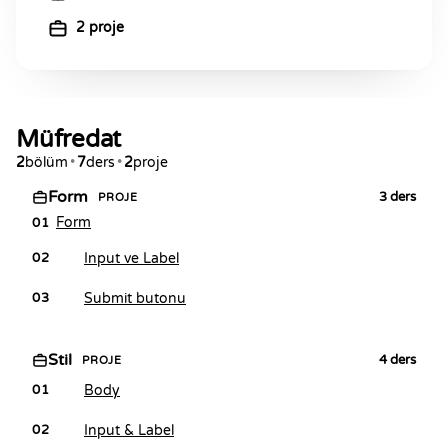
2 proje
Müfredat
2
bölüm
•
7
ders
•
2
proje
Form
3
ders
PROJE
Form
01
Input ve Label
02
Submit butonu
03
Stil
4
ders
PROJE
Body
01
Input & Label
02