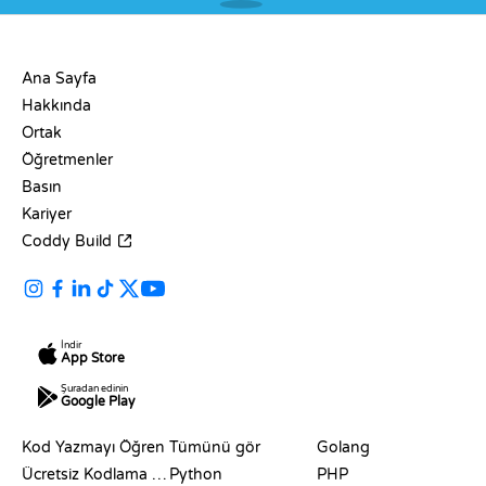
ŞIRKET
Ana Sayfa
Hakkında
Ortak
Öğretmenler
Basın
Kariyer
Coddy Build
İndir
App Store
Şuradan edinin
Google Play
KAYNAKLAR
DILLER
Kod Yazmayı Öğren
Tümünü gör
Golang
Ücretsiz Kodlama Siteleri
Python
PHP