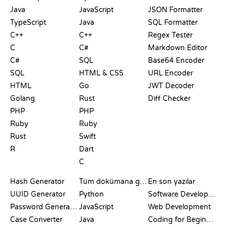
Java
JavaScript
JSON Formatter
TypeScript
Java
SQL Formatter
C++
C++
Regex Tester
C
C#
Markdown Editor
C#
SQL
Base64 Encoder
SQL
HTML & CSS
URL Encoder
HTML
Go
JWT Decoder
Golang
Rust
Diff Checker
PHP
PHP
Ruby
Ruby
Rust
Swift
R
Dart
C
DOKÜMANTASYON
BLOG
Hash Generator
Tüm dokümana göz at
En son yazılar
UUID Generator
Python
Software Development
Password Generator
JavaScript
Web Development
Case Converter
Java
Coding for Beginners