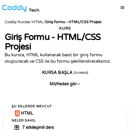
Tech
Coddy
/
Kurslar
/
HTML
/
Giriş Formu - HTML/CSS Projesi
KURS
Giriş Formu - HTML/CSS
Projesi
Bu kursta, HTML kullanarak basit bir giriş formu
oluşturacak ve CSS ile bu formu şekillendireceksiniz.
KURSA BAŞLA
(ücretsiz)
Müfredatı gör
ŞU DILLERDE MEVCUT
HTML
NELER DAHIL
7 etkileşimli ders