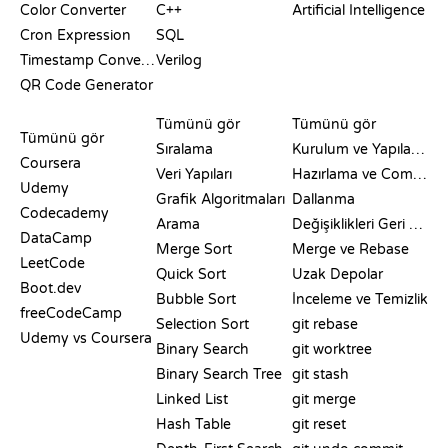
Color Converter
C++
Artificial Intelligence
Cron Expression
SQL
Timestamp Converter
Verilog
QR Code Generator
İNCELEMELER VE
GÖRSELLEŞTIRMELER
GIT KOMUTLARI
KARŞILAŞTIRMALAR
Tümünü gör
Tümünü gör
Tümünü gör
Sıralama
Kurulum ve Yapılandırma
Coursera
Veri Yapıları
Hazırlama ve Commit
Udemy
Grafik Algoritmaları
Dallanma
Codecademy
Arama
Değişiklikleri Geri Alma
DataCamp
Merge Sort
Merge ve Rebase
LeetCode
Quick Sort
Uzak Depolar
Boot.dev
Bubble Sort
İnceleme ve Temizlik
freeCodeCamp
Selection Sort
git rebase
Udemy vs Coursera
Binary Search
git worktree
Binary Search Tree
git stash
Linked List
git merge
Hash Table
git reset