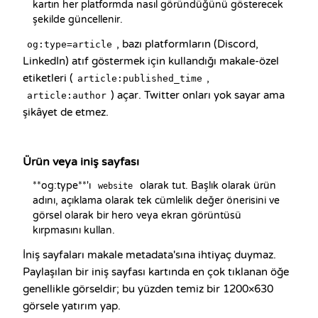
kartın her platformda nasıl göründüğünü gösterecek 
şekilde güncellenir.
, bazı platformların (Discord,
og:type=article
LinkedIn) atıf göstermek için kullandığı makale-özel
etiketleri (
,
article:published_time
) açar. Twitter onları yok sayar ama
article:author
şikâyet de etmez.
Ürün veya iniş sayfası
**og:type**'ı 
 olarak tut. Başlık olarak ürün 
website
adını, açıklama olarak tek cümlelik değer önerisini ve 
görsel olarak bir hero veya ekran görüntüsü 
kırpmasını kullan.
İniş sayfaları makale metadata'sına ihtiyaç duymaz.
Paylaşılan bir iniş sayfası kartında en çok tıklanan öğe
genellikle görseldir; bu yüzden temiz bir 1200×630
görsele yatırım yap.