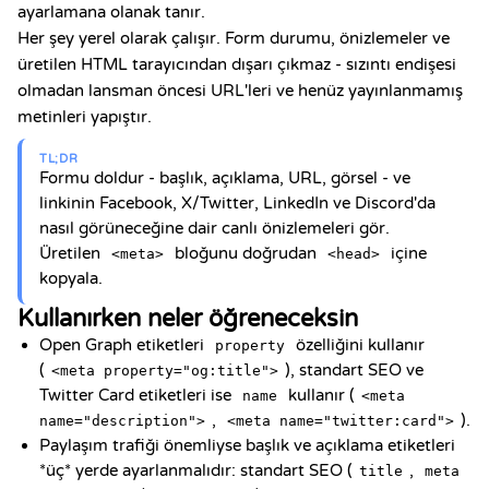
ayarlamana olanak tanır.
Her şey yerel olarak çalışır. Form durumu, önizlemeler ve
üretilen HTML tarayıcından dışarı çıkmaz - sızıntı endişesi
olmadan lansman öncesi URL'leri ve henüz yayınlanmamış
metinleri yapıştır.
TL;DR
Formu doldur - başlık, açıklama, URL, görsel - ve
linkinin Facebook, X/Twitter, LinkedIn ve Discord'da
nasıl görüneceğine dair canlı önizlemeleri gör.
Üretilen
bloğunu doğrudan
içine
<meta>
<head>
kopyala.
Kullanırken neler öğreneceksin
Open Graph etiketleri
özelliğini kullanır
property
(
), standart SEO ve
<meta property="og:title">
Twitter Card etiketleri ise
kullanır (
name
<meta
,
).
name="description">
<meta name="twitter:card">
Paylaşım trafiği önemliyse başlık ve açıklama etiketleri
*üç* yerde ayarlanmalıdır: standart SEO (
,
title
meta