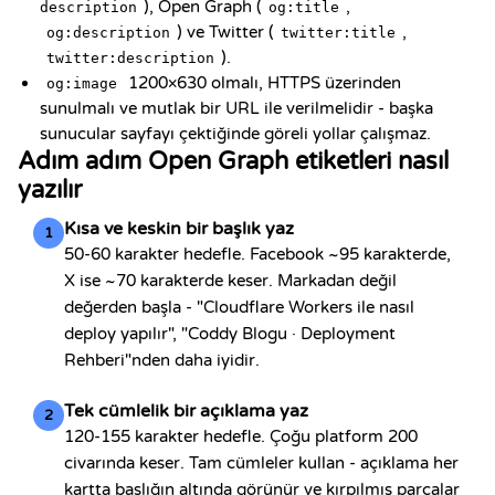
), Open Graph (
,
description
og:title
) ve Twitter (
,
og:description
twitter:title
).
twitter:description
1200×630 olmalı, HTTPS üzerinden
og:image
sunulmalı ve mutlak bir URL ile verilmelidir - başka
sunucular sayfayı çektiğinde göreli yollar çalışmaz.
Adım adım Open Graph etiketleri nasıl
yazılır
Kısa ve keskin bir başlık yaz
1
50-60 karakter hedefle. Facebook ~95 karakterde,
X ise ~70 karakterde keser. Markadan değil
değerden başla - "Cloudflare Workers ile nasıl
deploy yapılır", "Coddy Blogu · Deployment
Rehberi"nden daha iyidir.
Tek cümlelik bir açıklama yaz
2
120-155 karakter hedefle. Çoğu platform 200
civarında keser. Tam cümleler kullan - açıklama her
kartta başlığın altında görünür ve kırpılmış parçalar