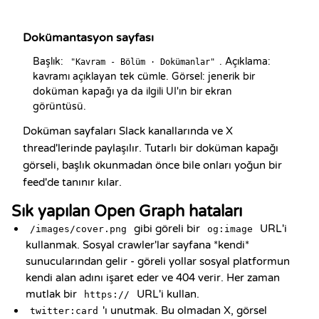
Dokümantasyon sayfası
Başlık: 
. Açıklama: 
"Kavram - Bölüm · Dokümanlar"
kavramı açıklayan tek cümle. Görsel: jenerik bir 
doküman kapağı ya da ilgili UI'ın bir ekran 
görüntüsü.
Doküman sayfaları Slack kanallarında ve X
thread'lerinde paylaşılır. Tutarlı bir doküman kapağı
görseli, başlık okunmadan önce bile onları yoğun bir
feed'de tanınır kılar.
Sık yapılan Open Graph hataları
gibi göreli bir
URL'i
/images/cover.png
og:image
kullanmak. Sosyal crawler'lar sayfana *kendi*
sunucularından gelir - göreli yollar sosyal platformun
kendi alan adını işaret eder ve 404 verir. Her zaman
mutlak bir
URL'i kullan.
https://
'ı unutmak. Bu olmadan X, görsel
twitter:card