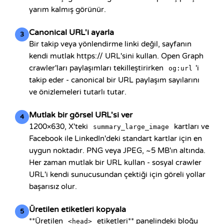
yarım kalmış görünür.
Canonical URL'i ayarla
3
Bir takip veya yönlendirme linki değil, sayfanın
kendi mutlak https:// URL'sini kullan. Open Graph
crawler'ları paylaşımları tekilleştirirken
'i
og:url
takip eder - canonical bir URL paylaşım sayılarını
ve önizlemeleri tutarlı tutar.
Mutlak bir görsel URL'si ver
4
1200×630, X'teki
kartları ve
summary_large_image
Facebook ile LinkedIn'deki standart kartlar için en
uygun noktadır. PNG veya JPEG, ~5 MB'ın altında.
Her zaman mutlak bir URL kullan - sosyal crawler
URL'i kendi sunucusundan çektiği için göreli yollar
başarısız olur.
Üretilen etiketleri kopyala
5
**Üretilen
etiketleri** panelindeki bloğu
<head>