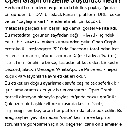
Open Graph önizleme oluşturucu nedir?
Herhangi bir modern uygulamada bir link paylaştığında -
bir gönderi, bir DM, bir Slack kanalı - platform URL'i çeker
ve bir *paylaşım kartı* render etmek için küçük bir
metadata parçası alır: başlık, açıklama, görsel ve site adı.
Bu metadata, görünen sayfadan değil,
içindeki
<head>
belirli bir
etiketi kümesinden gelir. Open Graph
<meta>
protokolü - başlangıçta 2010'da Facebook tarafından icat
edilen - bunların çoğunu tanımlar. X (eski adıyla Twitter)
öneki ile birkaç fazladan etiket ekler. LinkedIn,
twitter:
Discord, Slack, iMessage, WhatsApp ve Pinterest - hepsi
küçük varyasyonlarla aynı etiketleri okur.
Bu etiketleri doğru ayarlamak sayfa başına tek seferlik bir
iştir, ama orantısız büyük bir etkisi vardır. Open Graph
görseli olmayan bir sayfa paylaşıldığında bozuk görünür.
Çok uzun bir başlık kelime ortasında kesilir. Yanlış
en-boy oranı her platformda letterbox edilir. Bu
og:image
araç, sayfayı yayınlamadan *önce* kesilme ve kırpma
sorunlarını görebilmen için bu değerleri canlı önizlemelerle