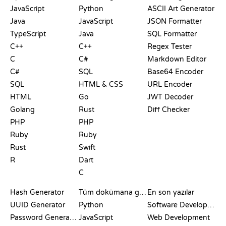
JavaScript
Python
ASCII Art Generator
Java
JavaScript
JSON Formatter
TypeScript
Java
SQL Formatter
C++
C++
Regex Tester
C
C#
Markdown Editor
C#
SQL
Base64 Encoder
SQL
HTML & CSS
URL Encoder
HTML
Go
JWT Decoder
Golang
Rust
Diff Checker
PHP
PHP
Ruby
Ruby
Rust
Swift
R
Dart
C
DOKÜMANTASYON
BLOG
Hash Generator
Tüm dokümana göz at
En son yazılar
UUID Generator
Python
Software Development
Password Generator
JavaScript
Web Development