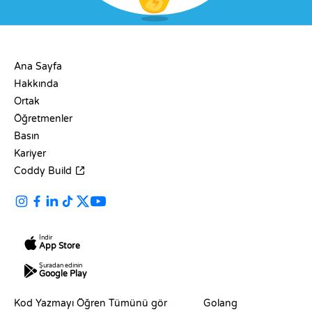
ŞIRKET
Ana Sayfa
Hakkında
Ortak
Öğretmenler
Basın
Kariyer
Coddy Build
İndir
App Store
Şuradan edinin
Google Play
KAYNAKLAR
DILLER
Kod Yazmayı Öğren
Tümünü gör
Golang