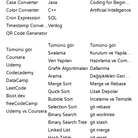
Case Converter
Java
Coding for Beginners
Color Converter
C++
Artificial Intelligence
Cron Expression
SQL
Timestamp Converter
Verilog
QR Code Generator
İNCELEMELER VE
GÖRSELLEŞTIRMELER
GIT KOMUTLARI
KARŞILAŞTIRMALAR
Tümünü gör
Tümünü gör
Tümünü gör
Sıralama
Kurulum ve Yapılandırma
Coursera
Veri Yapıları
Hazırlama ve Commit
Udemy
Grafik Algoritmaları
Dallanma
Codecademy
Arama
Değişiklikleri Geri Alma
DataCamp
Merge Sort
Merge ve Rebase
LeetCode
Quick Sort
Uzak Depolar
Boot.dev
Bubble Sort
İnceleme ve Temizlik
freeCodeCamp
Selection Sort
git rebase
Udemy vs Coursera
Binary Search
git worktree
Binary Search Tree
git stash
Linked List
git merge
Hash Table
git reset