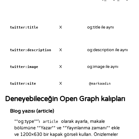
X
og:title ile aynı
twitter:title
X
og:description ile aynı
twitter:description
X
og:image ile aynı
twitter:image
X
twitter:site
@markaadın
Deneyebileceğin Open Graph kalıpları
Blog yazısı (article)
**og:type**'ı 
 olarak ayarla, makale 
article
bölümüne **Yazar** ve **Yayınlanma zamanı** ekle 
ve 1200×630 bir kapak görseli kullan. Önizlemeler 