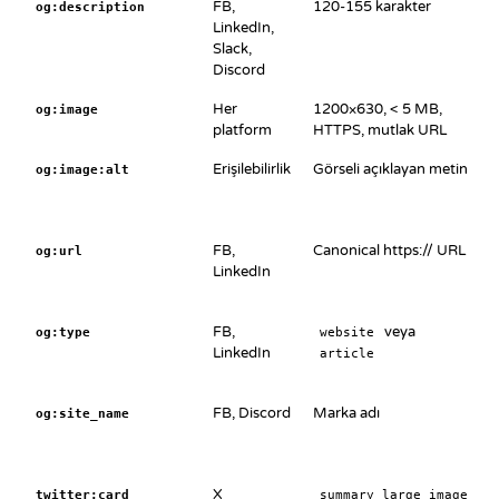
FB,
120-155 karakter
og:description
LinkedIn,
Slack,
Discord
Her
1200×630, < 5 MB,
og:image
platform
HTTPS, mutlak URL
Erişilebilirlik
Görseli açıklayan metin
og:image:alt
FB,
Canonical https:// URL
og:url
LinkedIn
FB,
veya
og:type
website
LinkedIn
article
FB, Discord
Marka adı
og:site_name
X
twitter:card
summary_large_image