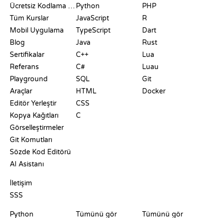
Ücretsiz Kodlama Siteleri
Python
PHP
Tüm Kurslar
JavaScript
R
Mobil Uygulama
TypeScript
Dart
Blog
Java
Rust
Sertifikalar
C++
Lua
Referans
C#
Luau
Playground
SQL
Git
Araçlar
HTML
Docker
Editör Yerleştir
CSS
Kopya Kağıtları
C
Görselleştirmeler
Git Komutları
Sözde Kod Editörü
AI Asistanı
DESTEK
İletişim
SSS
PLAYGROUNDLAR
SERTIFIKALAR
ARAÇLAR
Python
Tümünü gör
Tümünü gör