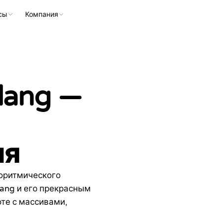
сы
Компания
lang —
ия
горитмического
lang и его прекрасным
Серти
те с массивами,
Настоящи