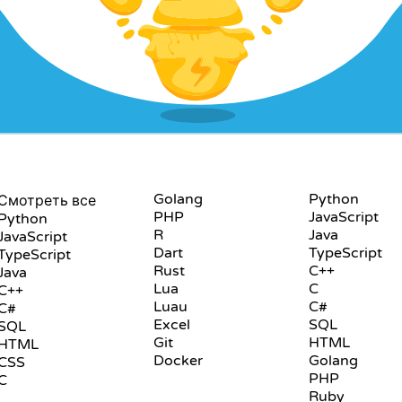
PLAYGROUND
ЯЗЫКИ
Golang
Python
Смотреть все
PHP
JavaScript
Python
R
Java
JavaScript
Dart
TypeScript
TypeScript
Rust
C++
Java
Lua
C
C++
Luau
C#
C#
Excel
SQL
SQL
Git
HTML
HTML
Docker
Golang
CSS
PHP
C
Ruby