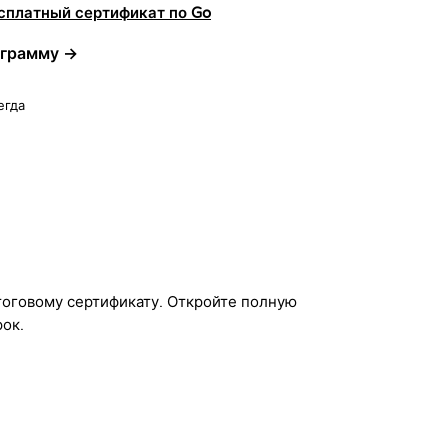
зав
сплатный сертификат по Go
Задачи п
Kevin Spektor
ограмму →
Kevin Spekt
CTO
егда
итоговому сертификату. Откройте полную
ок.