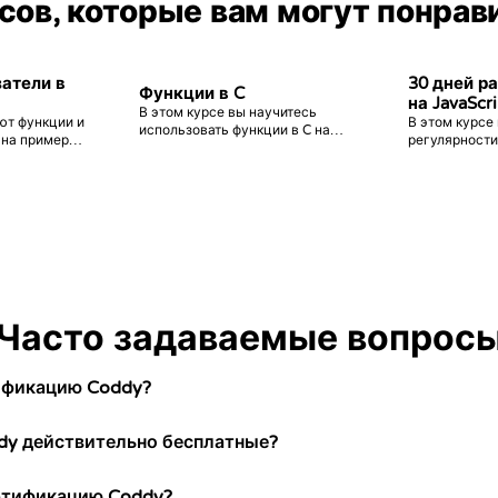
сов, которые вам могут понрав
затели в
30 дней р
Функции в C
на JavaScri
В этом курсе вы научитесь
ают функции и
В этом курсе
использовать функции в C на
, на примерах
регулярности
примерах и практических
ах.
задачи по JS 
задачах.
уровня сложн
помогут вам 
знания JS.
Часто задаваемые вопрос
ификацию Coddy?
y действительно бесплатные?
ртификацию Coddy?