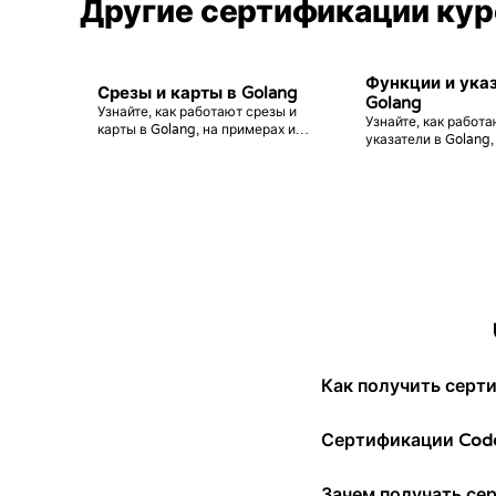
Другие сертификации кур
Функции и ука
Срезы и карты в Golang
Golang
Узнайте, как работают срезы и
Узнайте, как работ
карты в Golang, на примерах и
указатели в Golang
практических задачах, шаг за
и интересных задач
шагом.
Как получить серт
Сертификации Codd
Зачем получать се