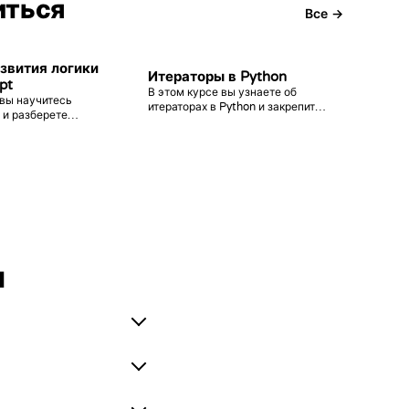
иться
Все →
азвития логики
Итераторы в Python
pt
В этом курсе вы узнаете об
 вы научитесь
итераторах в Python и закрепите
 и разберете
свои знания на практике. После
легкого и среднего
прохождения курса вы
ости, которые
полностью освоите эту тему!
закрепить свои
ы