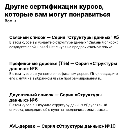
Другие сертификации курсов,
которые вам могут понравиться
Все →
Связный список — Серия "Структуры данных" #5
В этом курсе вы узнаете о структуре данных "Связный список",
создадите свой Linked List с нуля на предпочитаемом языке
программирования и попрактикуетесь в решении задач с его
использованием!
Префиксные деревья (Trie) — Серия «Структуры
данных» №8
В этом курсе вы узнаете о префиксном дереве (Trie), создадите
его с нуля на выбранном языке программирования и
попрактикуетесь в решении задач с его использованием!
Двусвязный список — Серия «Структуры
данных» №6
В этом курсе вы изучите структуру данных «Двусвязный
список», создадите её с нуля на предпочитаемом языке
программирования и попрактикуетесь в решении задач!
AVL-дерево — Серия «Структуры данных» №10