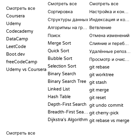
СРАВНЕНИЯ
Смотреть все
Смотреть все
Смотреть все
Сортировка
Настройка и конфигурация
Coursera
Структуры данных
Индексация и коммит
Udemy
Алгоритмы на графах
Ветвление
Codecademy
Поиск
Отмена изменений
DataCamp
Merge Sort
Слияние и перебазирование
LeetCode
Quick Sort
Удалённые репозитории
Boot.dev
Bubble Sort
Просмотр и очистка
freeCodeCamp
Selection Sort
git rebase
Udemy vs Coursera
Binary Search
git worktree
Binary Search Tree
git stash
Linked List
git merge
Hash Table
git reset
Depth-First Search
git undo commit
Breadth-First Search
git cherry-pick
Dijkstra's Algorithm
git rebase vs merge
ПСЕВДОКОД
Смотреть все