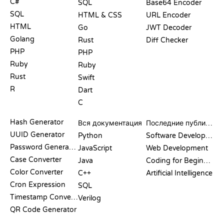
C#
SQL
Base64 Encoder
SQL
HTML & CSS
URL Encoder
HTML
Go
JWT Decoder
Golang
Rust
Diff Checker
PHP
PHP
Ruby
Ruby
Rust
Swift
R
Dart
C
ДОКУМЕНТАЦИЯ
БЛОГ
Hash Generator
Вся документация
Последние публикации
UUID Generator
Python
Software Development
Password Generator
JavaScript
Web Development
Case Converter
Java
Coding for Beginners
Color Converter
C++
Artificial Intelligence
Cron Expression
SQL
Timestamp Converter
Verilog
QR Code Generator
ОБЗОРЫ И
ВИЗУАЛИЗАЦИИ
КОМАНДЫ GIT