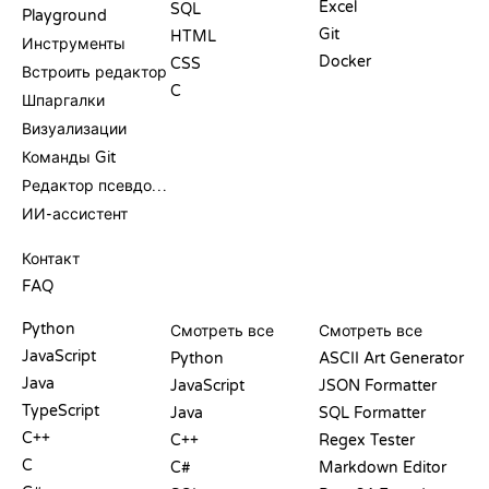
Excel
SQL
Playground
Git
HTML
Инструменты
Docker
CSS
Встроить редактор
C
Шпаргалки
Визуализации
Команды Git
Редактор псевдокода
ИИ-ассистент
ПОДДЕРЖКА
Контакт
FAQ
PLAYGROUND
СЕРТИФИКАТЫ
ИНСТРУМЕНТЫ
Python
Смотреть все
Смотреть все
JavaScript
Python
ASCII Art Generator
Java
JavaScript
JSON Formatter
TypeScript
Java
SQL Formatter
C++
C++
Regex Tester
C
C#
Markdown Editor