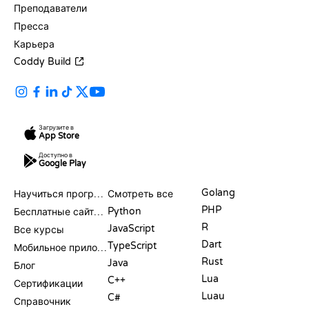
Преподаватели
Пресса
Карьера
Coddy Build
Загрузите в
App Store
Доступно в
Google Play
РЕСУРСЫ
ЯЗЫКИ
Golang
Научиться программировать
Смотреть все
PHP
Python
Бесплатные сайты для программирования
R
JavaScript
Все курсы
Dart
TypeScript
Мобильное приложение
Rust
Java
Блог
Lua
C++
Сертификации
Luau
C#
Справочник