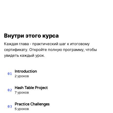
Сертификат о завершении
Настоящим удостоверяется, что
Alex Chen
завершил(а) раздел
Внутри этого курса
Хеш-таблицы — Серия «Структуры
данных» №4
Каждая глава - практический шаг к итоговому
Kevin Spektor
сертификату. Откройте полную программу, чтобы
8/6/2026
Kevin
увидеть каждый урок.
Spektor, CTO
Дата
Introduction
01
2 уроков
Hash Table Project
02
7 уроков
Practice Challenges
03
5 уроков