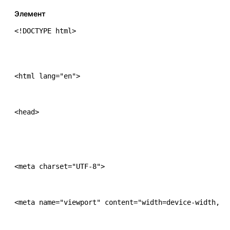
Элемент
<!DOCTYPE html>
<html lang="en">
<head>
<meta charset="UTF-8">
<meta name="viewport" content="width=device-width, i