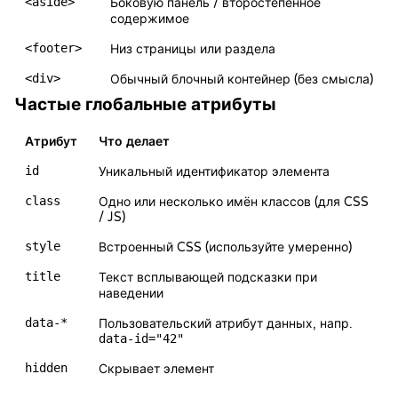
<aside>
Боковую панель / второстепенное
содержимое
<footer>
Низ страницы или раздела
<div>
Обычный блочный контейнер (без смысла)
Частые глобальные атрибуты
Атрибут
Что делает
id
Уникальный идентификатор элемента
class
Одно или несколько имён классов (для CSS
/ JS)
style
Встроенный CSS (используйте умеренно)
title
Текст всплывающей подсказки при
наведении
data-*
Пользовательский атрибут данных, напр.
data-id="42"
hidden
Скрывает элемент