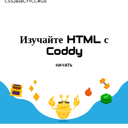
CSS
Java
C++
C
C#
Go
Изучайте HTML с
Coddy
НАЧАТЬ