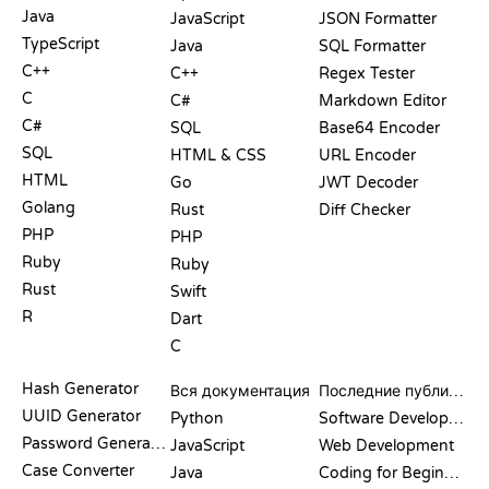
Java
JavaScript
JSON Formatter
TypeScript
Java
SQL Formatter
C++
C++
Regex Tester
C
C#
Markdown Editor
C#
SQL
Base64 Encoder
SQL
HTML & CSS
URL Encoder
HTML
Go
JWT Decoder
Golang
Rust
Diff Checker
PHP
PHP
Ruby
Ruby
Rust
Swift
R
Dart
C
ДОКУМЕНТАЦИЯ
БЛОГ
Hash Generator
Вся документация
Последние публикации
UUID Generator
Python
Software Development
Password Generator
JavaScript
Web Development
Case Converter
Java
Coding for Beginners