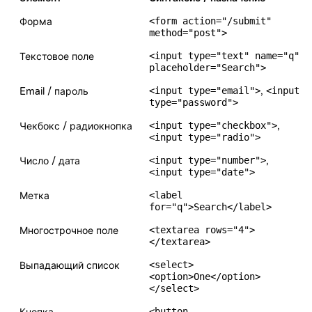
<form action="/submit"
Форма
method="post">
<input type="text" name="q"
Текстовое поле
placeholder="Search">
<input type="email">
,
<input
Email / пароль
type="password">
<input type="checkbox">
,
Чекбокс / радиокнопка
<input type="radio">
<input type="number">
,
Число / дата
<input type="date">
<label
Метка
for="q">Search</label>
<textarea rows="4">
Многострочное поле
</textarea>
<select>
Выпадающий список
<option>One</option>
</select>
<button