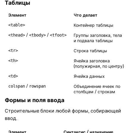
Таблицы
Элемент
Что делает
<table>
Контейнер таблицы
<thead>
/
<tbody>
/
<tfoot>
Группы заголовка, тела
и подвала таблицы
<tr>
Строка таблицы
<th>
Ячейка заголовка
(полужирная, по центру)
<td>
Ячейка данных
colspan
/
rowspan
Объединение ячеек по
столбцам / строкам
Формы и поля ввода
Строительные блоки любой формы, собирающей
ввод.
Элемент
Синтаксис / назначение