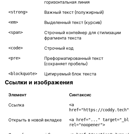
горизонтальная линия
<strong>
Важный текст (полужирный)
<em>
Выделенный текст (курсив)
<span>
Строчный контейнер для стилизации
фрагмента текста
<code>
Строчный код
<pre>
Преформатированный текст
(сохраняет пробелы)
<blockquote>
Цитируемый блок текста
Ссылки и изображения
Элемент
Синтаксис
<a
Ссылка
href="https://coddy.tech">C
<a href="..." target="_blan
Открыть в новой вкладке
rel="noopener">