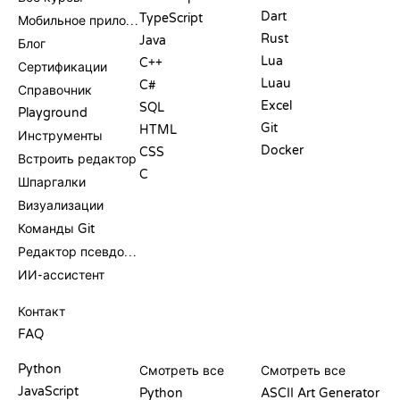
Dart
TypeScript
Мобильное приложение
Rust
Java
Блог
Lua
C++
Сертификации
Luau
C#
Справочник
Excel
SQL
Playground
Git
HTML
Инструменты
Docker
CSS
Встроить редактор
C
Шпаргалки
Визуализации
Команды Git
Редактор псевдокода
ИИ-ассистент
ПОДДЕРЖКА
Контакт
FAQ
PLAYGROUND
СЕРТИФИКАТЫ
ИНСТРУМЕНТЫ
Python
Смотреть все
Смотреть все
JavaScript
Python
ASCII Art Generator