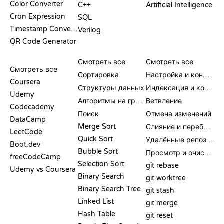
Color Converter
C++
Artificial Intelligence
Cron Expression
SQL
Timestamp Converter
Verilog
QR Code Generator
ОБЗОРЫ И
ВИЗУАЛИЗАЦИИ
КОМАНДЫ GIT
СРАВНЕНИЯ
Смотреть все
Смотреть все
Смотреть все
Сортировка
Настройка и конфигурация
Coursera
Структуры данных
Индексация и коммит
Udemy
Алгоритмы на графах
Ветвление
Codecademy
Поиск
Отмена изменений
DataCamp
Merge Sort
Слияние и перебазирование
LeetCode
Quick Sort
Удалённые репозитории
Boot.dev
Bubble Sort
Просмотр и очистка
freeCodeCamp
Selection Sort
git rebase
Udemy vs Coursera
Binary Search
git worktree
Binary Search Tree
git stash
Linked List
git merge
Hash Table
git reset