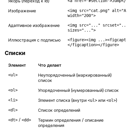
<a href="#section">Jump</a>
Якорь (переход к id)
<img src="cat.png" alt="A c
Изображение
width="200">
<img src="..." srcset="..."
Адаптивное изображение
sizes="...">
<figure><img ...><figcaptio
Иллюстрация с подписью
</figcaption></figure>
Списки
Элемент
Что делает
<ul>
Неупорядоченный (маркированный)
список
<ol>
Упорядоченный (нумерованный) список
<li>
Элемент списка (внутри
<ul>
или
<ol>
)
<dl>
Список определений
<dt>
/
<dd>
Термин определения / описание
определения