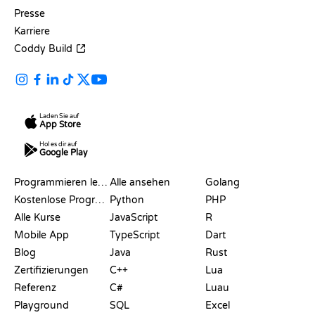
Presse
Karriere
Coddy Build
Laden Sie auf
App Store
Hol es dir auf
Google Play
RESSOURCEN
SPRACHEN
Programmieren lernen
Alle ansehen
Golang
Kostenlose Programmier-Websites
Python
PHP
Alle Kurse
JavaScript
R
Mobile App
TypeScript
Dart
Blog
Java
Rust
Zertifizierungen
C++
Lua
Referenz
C#
Luau
Playground
SQL
Excel