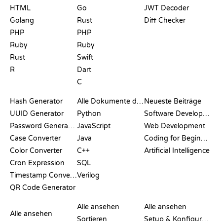
HTML
Go
JWT Decoder
Golang
Rust
Diff Checker
PHP
PHP
Ruby
Ruby
Rust
Swift
R
Dart
C
DOKUMENTATION
BLOG
Hash Generator
Alle Dokumente durchsuchen
Neueste Beiträge
UUID Generator
Python
Software Development
Password Generator
JavaScript
Web Development
Case Converter
Java
Coding for Beginners
Color Converter
C++
Artificial Intelligence
Cron Expression
SQL
Timestamp Converter
Verilog
QR Code Generator
BEWERTUNGEN &
VISUALISIERUNGEN
GIT-BEFEHLE
VERGLEICHE
Alle ansehen
Alle ansehen
Alle ansehen
Sortieren
Setup & Konfiguration