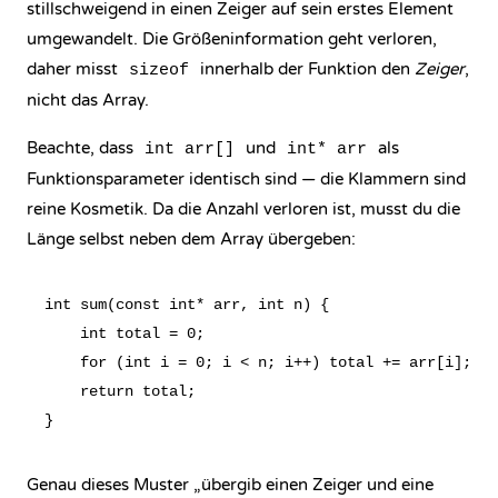
stillschweigend in einen Zeiger auf sein erstes Element
umgewandelt. Die Größeninformation geht verloren,
daher misst
innerhalb der Funktion den
Zeiger
,
sizeof
nicht das Array.
Beachte, dass
und
als
int arr[]
int* arr
Funktionsparameter identisch sind — die Klammern sind
reine Kosmetik. Da die Anzahl verloren ist, musst du die
Länge selbst neben dem Array übergeben:
int sum(const int* arr, int n) {

    int total = 0;

    for (int i = 0; i < n; i++) total += arr[i];

    return total;

Genau dieses Muster „übergib einen Zeiger und eine