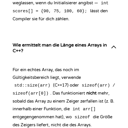
weglassen, wenn du Initialisierer angibst —
int
lässt den
scores[] = {90, 75, 100, 60};
Compiler sie für dich zählen.
Wie ermittelt man die Länge eines Arrays in
C++?
Für ein echtes Array, das noch im
Gültigkeitsbereich liegt, verwende
(C++17) oder
std::size(arr)
sizeof(arr) /
. Das funktioniert
nicht
mehr,
sizeof(arr[0])
sobald das Array zu einem Zeiger zerfallen ist (z. B.
innerhalb einer Funktion, die
int arr[]
entgegengenommen hat), wo
die Größe
sizeof
des Zeigers liefert, nicht die des Arrays.