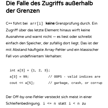
Die Falle des Zugriffs außerhalb
der Grenzen
C++ führt bei
keine
Grenzprüfung durch. Ein
arr[i]
Zugriff über das letzte Element hinaus wirft keine
Ausnahme und warnt nicht — es liest oder schreibt
einfach den Speicher, der zufällig dort liegt. Das ist der
mit Abstand häufigste Array-Fehler und ein klassischer
Fall von
undefiniertem Verhalten
:
int a[3] = {1, 2, 3};

a[3] = 99;          // OOPS - valid indices are 0..
Der Off-by-one-Fehler versteckt sich meist in einer
Schleifenbedingung.
statt
zu
i <= n
i < n