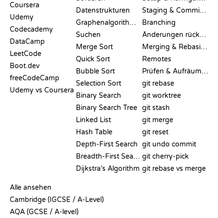
Coursera
Datenstrukturen
Staging & Committing
Udemy
Graphenalgorithmen
Branching
Codecademy
Suchen
Änderungen rückgängig machen
DataCamp
Merge Sort
Merging & Rebasing
LeetCode
Quick Sort
Remotes
Boot.dev
Bubble Sort
Prüfen & Aufräumen
freeCodeCamp
Selection Sort
git rebase
Udemy vs Coursera
Binary Search
git worktree
Binary Search Tree
git stash
Linked List
git merge
Hash Table
git reset
Depth-First Search
git undo commit
Breadth-First Search
git cherry-pick
Dijkstra's Algorithm
git rebase vs merge
PSEUDOCODE
Alle ansehen
Cambridge (IGCSE / A-Level)
AQA (GCSE / A-level)