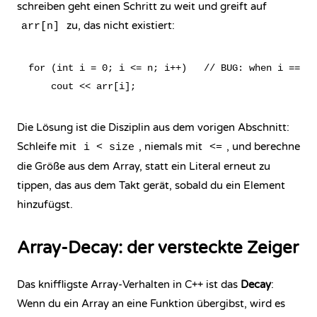
schreiben geht einen Schritt zu weit und greift auf
zu, das nicht existiert:
arr[n]
for (int i = 0; i <= n; i++)   // BUG: when i == n,
Die Lösung ist die Disziplin aus dem vorigen Abschnitt:
Schleife mit
, niemals mit
, und berechne
i < size
<=
die Größe aus dem Array, statt ein Literal erneut zu
tippen, das aus dem Takt gerät, sobald du ein Element
hinzufügst.
Array-Decay: der versteckte Zeiger
Das kniffligste Array-Verhalten in C++ ist das
Decay
:
Wenn du ein Array an eine
Funktion
übergibst, wird es