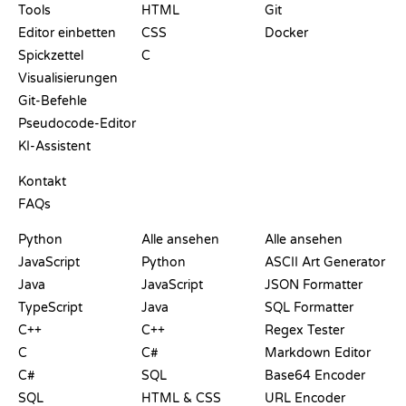
Tools
HTML
Git
Editor einbetten
CSS
Docker
Spickzettel
C
Visualisierungen
Git-Befehle
Pseudocode-Editor
KI-Assistent
SUPPORT
Kontakt
FAQs
PLAYGROUNDS
ZERTIFIKATE
TOOLS
Python
Alle ansehen
Alle ansehen
JavaScript
Python
ASCII Art Generator
Java
JavaScript
JSON Formatter
TypeScript
Java
SQL Formatter
C++
C++
Regex Tester
C
C#
Markdown Editor
C#
SQL
Base64 Encoder
SQL
HTML & CSS
URL Encoder