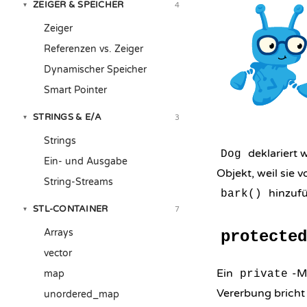
ZEIGER & SPEICHER
4
▾
Zeiger
Referenzen vs. Zeiger
Dynamischer Speicher
Smart Pointer
STRINGS & E/A
3
▾
Strings
deklariert
Dog
Ein- und Ausgabe
Objekt, weil sie 
String-Streams
hinzufü
bark()
STL-CONTAINER
7
▾
Arrays
protected
vector
Ein
-M
map
private
Vererbung bricht
unordered_map