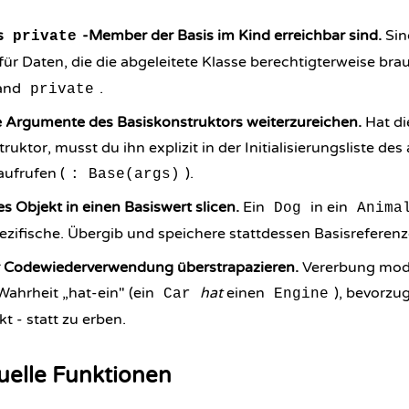
s
-Member der Basis im Kind erreichbar sind.
Sin
private
für Daten, die die abgeleitete Klasse berechtigterweise brau
tand
.
private
e Argumente des Basiskonstruktors weiterzureichen.
Hat di
uktor, musst du ihn explizit in der Initialisierungsliste des
aufrufen (
).
: Base(args)
es Objekt in einen Basiswert slicen.
Ein
in ein
Dog
Anima
ezifische. Übergib und speichere stattdessen Basisreferenz
r Codewiederverwendung überstrapazieren.
Vererbung modell
Wahrheit „hat-ein" (ein
hat
einen
), bevorzu
Car
Engine
 - statt zu erben.
tuelle Funktionen