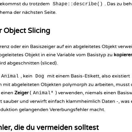
 bekommst du trotzdem
. Das zu be
Shape::describe()
Thema der nächsten Seite.
r Object Slicing
renz oder ein Basiszeiger auf ein abgeleitetes Objekt verwei
bgeleitetes Objekt in eine Variable vom Basistyp zu
kopiere
ird abgeschnitten (sliced).
, kein
mit einem Basis-Etikett, also existiert
Animal
Dog
Um mit abgeleiteten Objekten polymorph zu arbeiten, musst 
r einen
Zeiger
(
) verwenden, niemals einen Basisw
Animal*
iert sauber und verwirft einfach klammheimlich Daten -, was
roduktion gelangenden Vererbungsfehler macht.
ler, die du vermeiden solltest