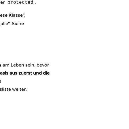
rer
.
protected
ese Klasse",
alle". Siehe
ss am Leben sein, bevor
asis aus zuerst und die
s
liste weiter.