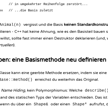
     // in umgekehrter Reihenfolge zerstört...

vergisst und die Basis
keinen Standardkonstru
Animal(n)
ieren - C++ hat keine Ahnung, wie es den Basisteil bauen so
willst, sollte fast immer einen Destruktor deklarieren (und, 
rtuellen
).
ben: eine Basismethode neu definieren
Klasse kann eine geerbte Methode ersetzen, indem sie eine
erreichst du weiterhin das Original.
Base::method()
s
Name Hiding
, kein Polymorphismus: Welche
describe(
hand des statischen Typs der Variablen entschieden. Das is
 wenn du über ein
oder einen
aufrufst, d
Shape&
Shape*