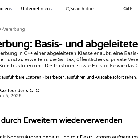
urcen
Unternehmen
Ctrl K
+
›
Vererbung
rbung: Basis- und abgeleitete 
rerbung in C++ einer abgeleiteten Klasse erlaubt, eine Basis
 und zu erweitern: die Syntax, öffentliche vs. private Ver
onstruktoren und Destruktoren sowie Fallstricke wie das O
lt ausführbare Editoren - bearbeiten, ausführen und Ausgabe sofort sehen.
 Co-founder & CTO
Jun 5, 2026
e durch Erweitern wiederverwenden
mit
Konstruktoren
gebaut und mit
Destruktoren
aufgeräumt