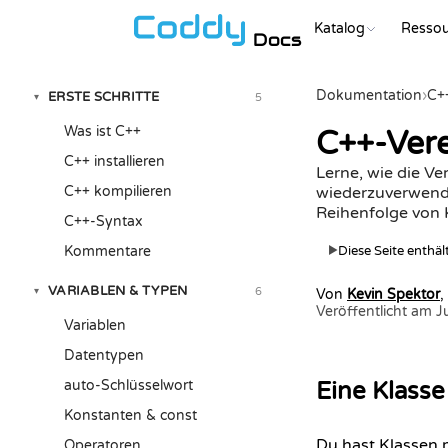
Katalog
Resso
Docs
Dokumentation
›
C+
ERSTE SCHRITTE
5
▾
Was ist C++
C++-Vere
C++ installieren
Lerne, wie die Ve
C++ kompilieren
wiederzuverwenden
Reihenfolge von K
C++-Syntax
Kommentare
Diese Seite enthä
▶
VARIABLEN & TYPEN
6
▾
Von
Kevin Spektor
,
Veröffentlicht am 
Variablen
Datentypen
auto-Schlüsselwort
Eine Klass
Konstanten & const
Du hast Klassen 
Operatoren