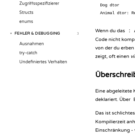
Zugriffsspezifizierer
Dog dtor      
Structs
enums
Wenn du das
: 
FEHLER & DEBUGGING
3
▾
Code nicht kompil
Ausnahmen
von der du erben 
try-catch
zeigt, oft einen
vi
Undefiniertes Verhalten
Überschrei
Eine abgeleitete 
deklariert. Über
Das ist schlichte
Kompilierzeit an
Einschränkung -