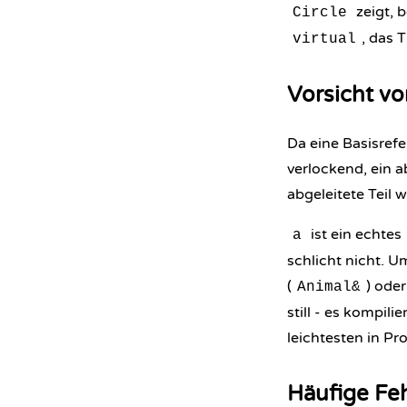
zeigt,
Circle
, das 
virtual
Vorsicht vo
Da eine Basisrefe
verlockend, ein a
abgeleitete Teil w
ist ein echtes
a
schlicht nicht. 
(
) ode
Animal&
still - es kompil
leichtesten in P
Häufige Feh