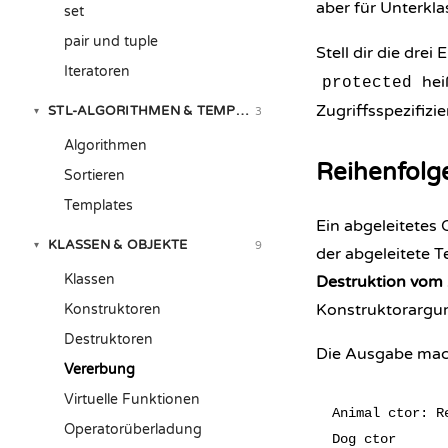
aber für Unterkla
set
pair und tuple
Stell dir die dre
Iteratoren
hei
protected
Zugriffsspezifizie
STL-ALGORITHMEN & TEMPLATES
3
▾
Algorithmen
Reihenfolg
Sortieren
Templates
Ein abgeleitetes 
KLASSEN & OBJEKTE
9
▾
der abgeleitete T
Klassen
Destruktion vom 
Konstruktorargume
Konstruktoren
Destruktoren
Die Ausgabe mach
Vererbung
Virtuelle Funktionen
Animal ctor: R
Operatorüberladung
Dog ctor      