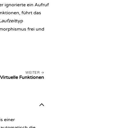
 ignorierte ein Aufruf
unktionen
, führt das
Laufzeit
typ
ymorphismus frei und
WEITER
Virtuelle Funktionen
s einer
t automatisch die