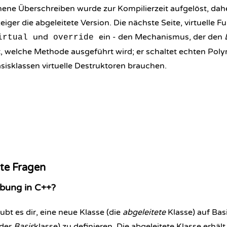
ene Überschreiben wurde zur Kompilierzeit aufgelöst, daher
eiger die abgeleitete Version. Die nächste Seite,
virtuelle F
und
ein - den Mechanismus, der den
irtual
override
t, welche Methode ausgeführt wird; er schaltet echten Pol
sisklassen virtuelle Destruktoren brauchen.
lte Fragen
rbung in C++?
ubt es dir, eine neue Klasse (die
abgeleitete
Klasse) auf Basi
(der
Basis
klasse) zu definieren. Die abgeleitete Klasse erhäl