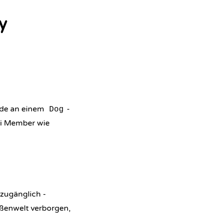
y
ide an einem
-
Dog
ei Member wie
zugänglich -
ußenwelt verborgen,