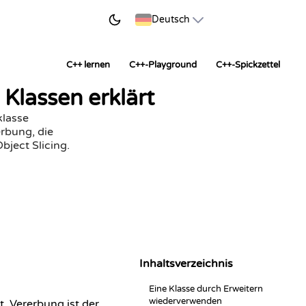
JETZT LERNEN
Deutsch
C++ lernen
C++-Playground
C++-Spickzettel
Klassen erklärt
klasse
erbung, die
bject Slicing.
Inhaltsverzeichnis
Eine Klasse durch Erweitern
wiederverwenden
. Vererbung ist der