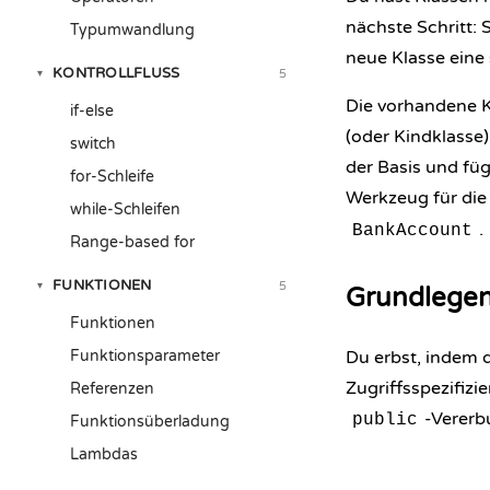
nächste Schritt: 
Typumwandlung
neue Klasse eine 
KONTROLLFLUSS
5
▾
Die vorhandene K
if-else
(oder Kindklasse
switch
der Basis und füg
for-Schleife
Werkzeug für die
while-Schleifen
.
BankAccount
Range-based for
FUNKTIONEN
5
▾
Grundlegen
Funktionen
Funktionsparameter
Du erbst, indem 
Zugriffsspezifizi
Referenzen
-Vererb
public
Funktionsüberladung
Lambdas