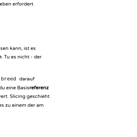
heben erfordert
sen kann, ist es
n
. Tu es nicht - der
darauf
breed
du eine Basis
referenz
ert. Slicing geschieht
 es zu einem der am