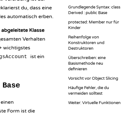
klarierst du, dass eine
Grundlegende Syntax: class
Derived : public Base
alles automatisch erben.
protected: Member nur für
Kinder
e
abgeleitete Klasse
Reihenfolge von
 gesamten Verhalten
Konstruktoren und
+ wichtigstes
Destruktoren
ist ein
gsAccount
Überschreiben: eine
Basismethode neu
definieren
Vorsicht vor Object Slicing
 Base
Häufige Fehler, die du
vermeiden solltest
 einen
Weiter: Virtuelle Funktionen
te Form ist die