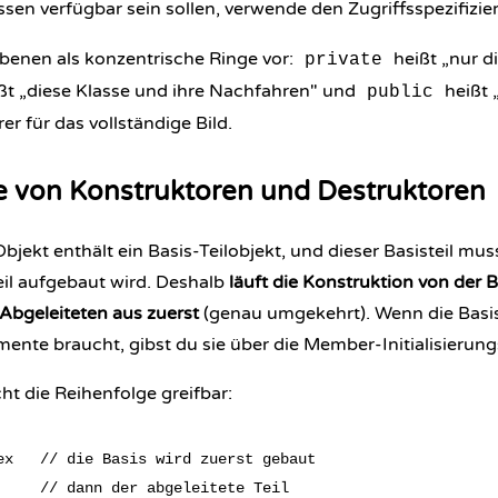
ssen verfügbar sein sollen, verwende den Zugriffsspezifizie
i Ebenen als konzentrische Ringe vor:
heißt „nur di
private
ßt „diese Klasse und ihre Nachfahren" und
heißt „
public
rer
für das vollständige Bild.
e von Konstruktoren und Destruktoren
Objekt enthält ein Basis-Teilobjekt, und dieser Basisteil mu
eil aufgebaut wird. Deshalb
läuft die Konstruktion von der B
Abgeleiteten aus zuerst
(genau umgekehrt). Wenn die Basi
nte braucht, gibst du sie über die Member-Initialisierungs
t die Reihenfolge greifbar:
ex   // die Basis wird zuerst gebaut

     // dann der abgeleitete Teil
