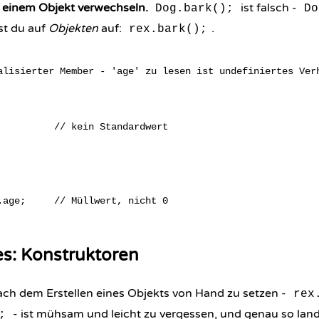
t einem Objekt verwechseln.
ist falsch -
Dog.bark();
Do
st du auf
Objekten
auf:
.
rex.bark();
alisierter Member - 'age' zu lesen ist undefiniertes Verh
          // kein Standardwert

es: Konstruktoren
h dem Erstellen eines Objekts von Hand zu setzen -
rex
- ist mühsam und leicht zu vergessen, und genau so land
;