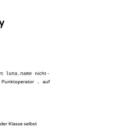
y
rt
nicht -
luna.name
em Punktoperator
auf
.
der Klasse selbst