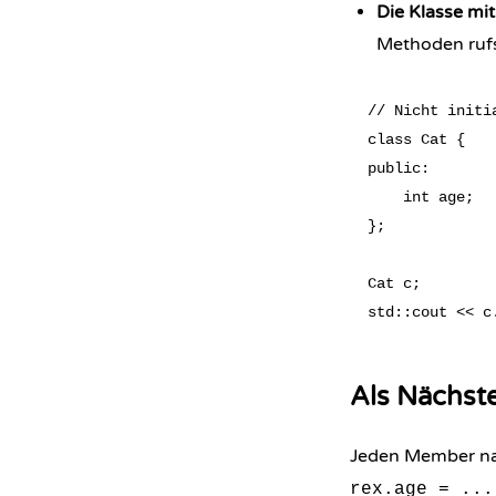
Die Klasse mi
Methoden ruf
// Nicht initi
class Cat {

public:

    int age;  
};

Cat c;

Als Nächst
Jeden Member nac
rex.age = ...