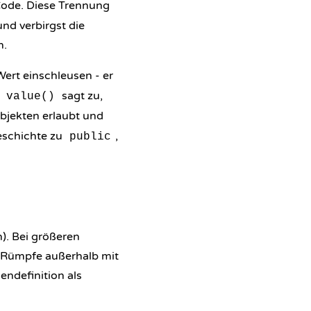
Code. Diese Trennung
 und verbirgst die
n.
Wert einschleusen - er
n
sagt zu,
value()
bjekten erlaubt und
eschichte zu
,
public
n). Bei größeren
 Rümpfe außerhalb mit
sendefinition als