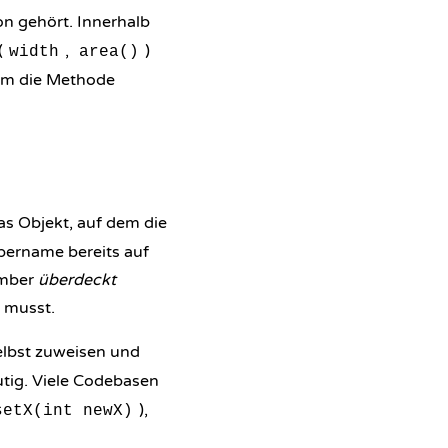
on gehört. Innerhalb
(
,
)
width
area()
dem die Methode
as Objekt, auf dem die
bername bereits auf
ember
überdeckt
n musst.
elbst zuweisen und
tig. Viele Codebasen
),
setX(int newX)