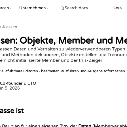
urcen
Unternehmen
Ctrl K
+
›
Klassen
sen: Objekte, Member und Me
lassen Daten und Verhalten zu wiederverwendbaren Typen 
und Methoden deklarieren, Objekte erstellen, die Trennung
e nicht initialisierte Member und der this-Zeiger.
lt ausführbare Editoren - bearbeiten, ausführen und Ausgabe sofort sehen.
 Co-founder & CTO
Jun 5, 2026
asse ist
in Bauplan für einen eigenen Typ, der
Daten
(Membervariabl