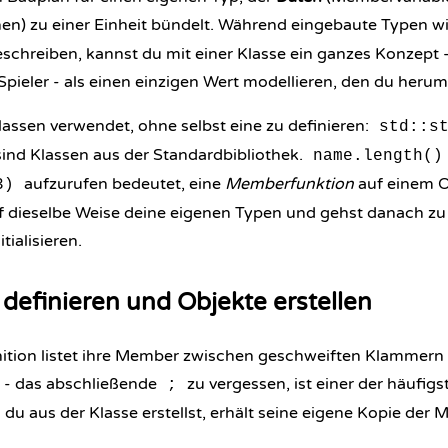
n) zu einer Einheit bündelt. Während eingebaute Typen w
eschreiben, kannst du mit einer Klasse ein ganzes Konzept 
pieler - als einen einzigen Wert modellieren, den du heru
lassen verwendet, ohne selbst eine zu definieren:
std::s
ind Klassen aus der Standardbibliothek.
name.length()
aufzurufen bedeutet, eine
Memberfunktion
auf einem O
3)
uf dieselbe Weise deine eigenen Typen und gehst danach z
tialisieren.
 definieren und Objekte erstellen
nition listet ihre Member zwischen geschweiften Klammern
 - das abschließende
zu vergessen, ist einer der häufig
;
 du aus der Klasse erstellst, erhält seine eigene Kopie der