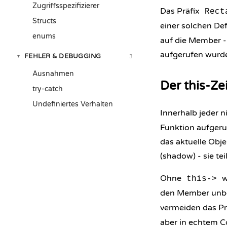
Zugriffsspezifizierer
Das Präfix
Rect
Structs
einer solchen Def
enums
auf die Member -
aufgerufen wurd
FEHLER & DEBUGGING
3
▾
Ausnahmen
Der this-Ze
try-catch
Undefiniertes Verhalten
Innerhalb jeder 
Funktion aufgeru
das aktuelle Obj
(shadow) - sie te
Ohne
w
this->
den Member unberü
vermeiden das Pr
aber in echtem C