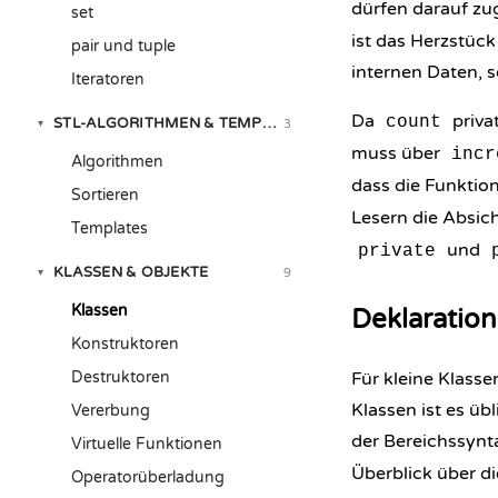
dürfen darauf zu
set
ist das Herzstück
pair und tuple
internen Daten, s
Iteratoren
Da
priva
count
STL-ALGORITHMEN & TEMPLATES
3
▾
muss über
incr
Algorithmen
dass die Funktio
Sortieren
Lesern die Absicht
Templates
und
private
KLASSEN & OBJEKTE
9
▾
Klassen
Deklaration
Konstruktoren
Destruktoren
Für kleine Klasse
Klassen ist es üb
Vererbung
der Bereichssyn
Virtuelle Funktionen
Überblick über die
Operatorüberladung