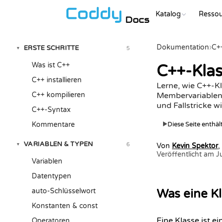
Katalog
Resso
Docs
Dokumentation
›
C+
ERSTE SCHRITTE
5
▾
Was ist C++
C++-Klas
C++ installieren
Lerne, wie C++-K
C++ kompilieren
Membervariablen 
und Fallstricke wi
C++-Syntax
Kommentare
Diese Seite enthä
▶
VARIABLEN & TYPEN
6
▾
Von
Kevin Spektor
,
Veröffentlicht am 
Variablen
Datentypen
auto-Schlüsselwort
Was eine Kl
Konstanten & const
Eine Klasse ist e
Operatoren