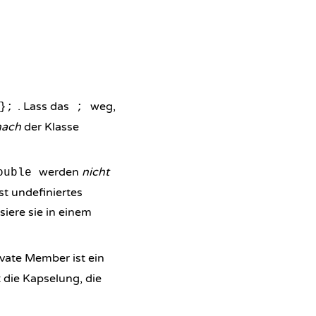
. Lass das
weg,
};
;
nach
der Klasse
werden
nicht
ouble
st undefiniertes
lisiere sie in einem
vate Member ist ein
 die Kapselung, die