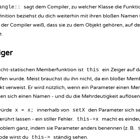
sagt dem Compiler, zu welcher Klasse die Funkti
angle::
inition beziehst du dich weiterhin mit ihren bloßen Namen 
 der Compiler weiß, dass sie zu dem Objekt gehören, auf 
e.
iger
nicht-statischen Memberfunktion ist
ein Zeiger auf d
this
fen wurde. Meist brauchst du ihn nicht, da ein bloßer Mem
ekt verweist. Er wird nützlich, wenn ein Parameter einen M
ilen sich einen Namen - und du die Mehrdeutigkeit auflöse
ürde
innerhalb von
den Parameter sich s
x = x;
setX
hrt lassen - ein stiller Fehler.
macht es eindeu
this->x
oblem ganz, indem sie Parameter anders benennen (z. B.
ode wirst du
ständig sehen.
this->