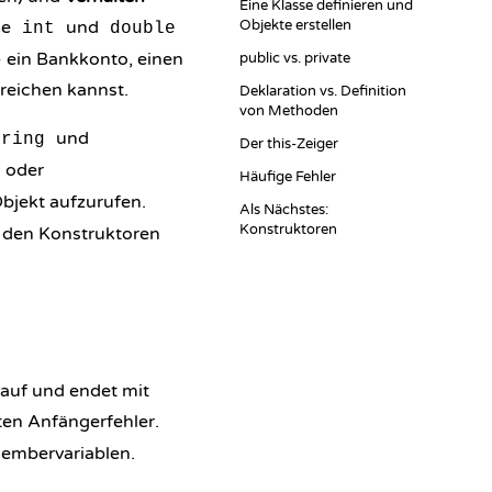
Eine Klasse definieren und
ie
und
Objekte erstellen
int
double
- ein Bankkonto, einen
public vs. private
mreichen kannst.
Deklaration vs. Definition
von Methoden
und
tring
Der this-Zeiger
oder
Häufige Fehler
bjekt aufzurufen.
Als Nächstes:
Konstruktoren
u den
Konstruktoren
 auf und endet mit
sten Anfängerfehler.
 Membervariablen.