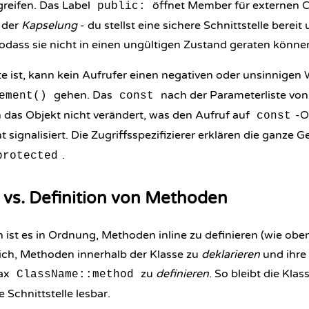
greifen. Das Label
öffnet Member für externen 
public:
 der
Kapselung
- du stellst eine sichere Schnittstelle bereit
odass sie nicht in einen ungültigen Zustand geraten könne
te ist, kann kein Aufrufer einen negativen oder unsinnigen 
gehen. Das
nach der Parameterliste vo
ement()
const
n das Objekt nicht verändert, was den Aufruf auf
-O
const
 signalisiert. Die
Zugriffsspezifizierer
erklären die ganze G
.
protected
 vs. Definition von Methoden
n ist es in Ordnung, Methoden inline zu definieren (wie obe
lich, Methoden innerhalb der Klasse zu
deklarieren
und ihre
tax
zu
definieren
. So bleibt die Klas
ClassName::method
 Schnittstelle lesbar.