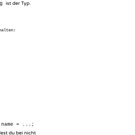
ist der Typ.
g
alten:

.name = ...;
est du bei nicht