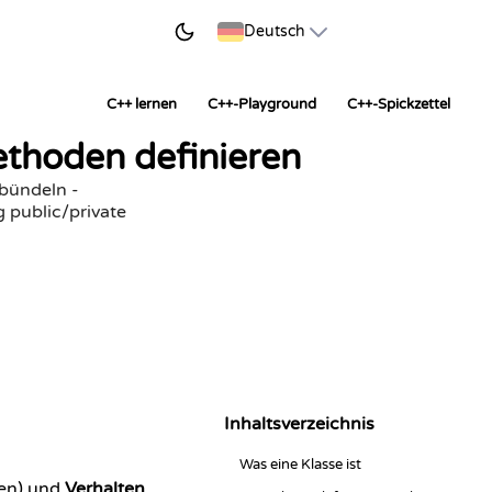
JETZT LERNEN
Deutsch
C++ lernen
C++-Playground
C++-Spickzettel
thoden definieren
bündeln -
 public/private
Inhaltsverzeichnis
Was eine Klasse ist
en) und
Verhalten