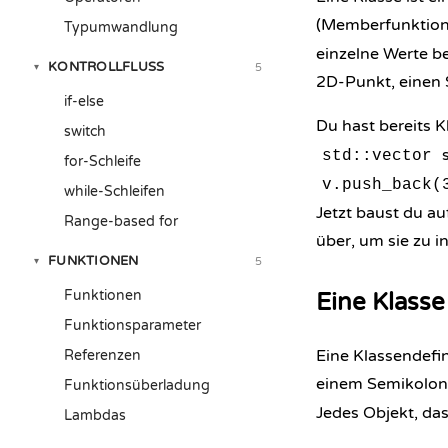
(Memberfunktione
Typumwandlung
einzelne Werte b
KONTROLLFLUSS
5
▾
2D-Punkt, einen S
if-else
Du hast bereits K
switch
s
std::vector
for-Schleife
v.push_back(
while-Schleifen
Jetzt baust du a
Range-based for
über, um sie zu ini
FUNKTIONEN
5
▾
Funktionen
Eine Klasse
Funktionsparameter
Eine Klassendefi
Referenzen
einem Semikolon
Funktionsüberladung
Jedes Objekt, das
Lambdas