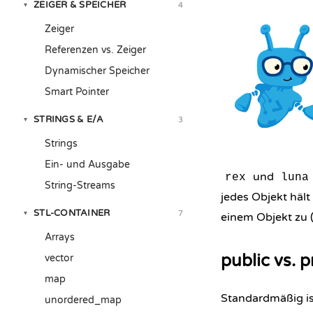
ZEIGER & SPEICHER
4
▾
Zeiger
Referenzen vs. Zeiger
Dynamischer Speicher
Smart Pointer
STRINGS & E/A
3
▾
Strings
Ein- und Ausgabe
und
rex
luna
String-Streams
jedes Objekt häl
STL-CONTAINER
7
▾
einem Objekt zu 
Arrays
public vs. p
vector
map
Standardmäßig ist
unordered_map