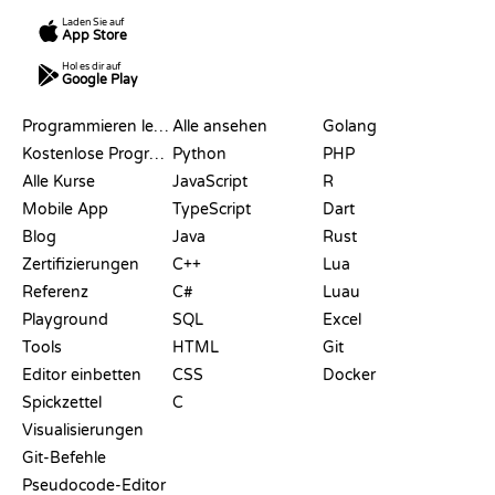
Laden Sie auf
App Store
Hol es dir auf
Google Play
RESSOURCEN
SPRACHEN
Programmieren lernen
Alle ansehen
Golang
Kostenlose Programmier-Websites
Python
PHP
Alle Kurse
JavaScript
R
Mobile App
TypeScript
Dart
Blog
Java
Rust
Zertifizierungen
C++
Lua
Referenz
C#
Luau
Playground
SQL
Excel
Tools
HTML
Git
Editor einbetten
CSS
Docker
Spickzettel
C
Visualisierungen
Git-Befehle
Pseudocode-Editor