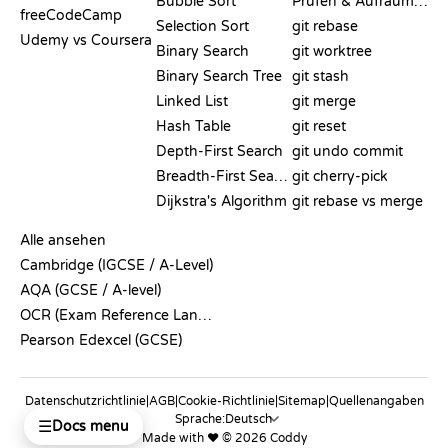
Bubble Sort
Prüfen & Aufräumen
freeCodeCamp
Selection Sort
git rebase
Udemy vs Coursera
Binary Search
git worktree
Binary Search Tree
git stash
Linked List
git merge
Hash Table
git reset
Depth-First Search
git undo commit
Breadth-First Search
git cherry-pick
Dijkstra's Algorithm
git rebase vs merge
PSEUDOCODE
Alle ansehen
Cambridge (IGCSE / A-Level)
AQA (GCSE / A-level)
OCR (Exam Reference Language)
Pearson Edexcel (GCSE)
Datenschutzrichtlinie
|
AGB
|
Cookie-Richtlinie
|
Sitemap
|
Quellenangaben
Sprache:
☰
Docs menu
Made with ❤️ © 2026 Coddy