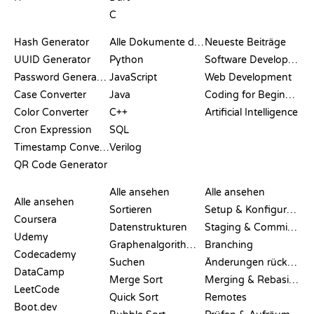
C
DOKUMENTATION
BLOG
Hash Generator
Alle Dokumente durchsuchen
Neueste Beiträge
UUID Generator
Python
Software Development
Password Generator
JavaScript
Web Development
Case Converter
Java
Coding for Beginners
Color Converter
C++
Artificial Intelligence
Cron Expression
SQL
Timestamp Converter
Verilog
QR Code Generator
BEWERTUNGEN &
VISUALISIERUNGEN
GIT-BEFEHLE
VERGLEICHE
Alle ansehen
Alle ansehen
Alle ansehen
Sortieren
Setup & Konfiguration
Coursera
Datenstrukturen
Staging & Committing
Udemy
Graphenalgorithmen
Branching
Codecademy
Suchen
Änderungen rückgängig machen
DataCamp
Merge Sort
Merging & Rebasing
LeetCode
Quick Sort
Remotes
Boot.dev