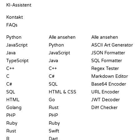
KI-Assistent
SUPPORT
Kontakt
FAQs
PLAYGROUNDS
ZERTIFIKATE
TOOLS
Python
Alle ansehen
Alle ansehen
JavaScript
Python
ASCII Art Generator
Java
JavaScript
JSON Formatter
TypeScript
Java
SQL Formatter
C++
C++
Regex Tester
C
C#
Markdown Editor
C#
SQL
Base64 Encoder
SQL
HTML & CSS
URL Encoder
HTML
Go
JWT Decoder
Golang
Rust
Diff Checker
PHP
PHP
Ruby
Ruby
Rust
Swift
R
Dart