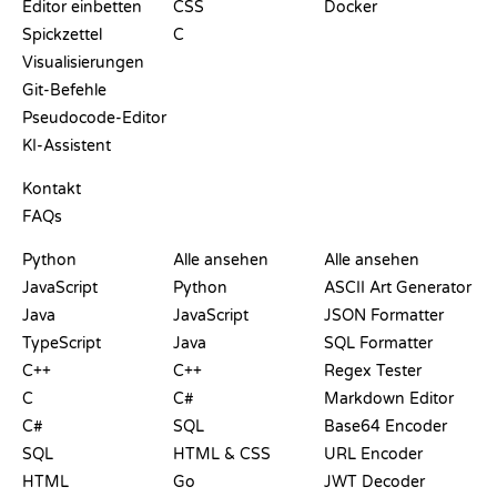
Editor einbetten
CSS
Docker
Spickzettel
C
Visualisierungen
Git-Befehle
Pseudocode-Editor
KI-Assistent
SUPPORT
Kontakt
FAQs
PLAYGROUNDS
ZERTIFIKATE
TOOLS
Python
Alle ansehen
Alle ansehen
JavaScript
Python
ASCII Art Generator
Java
JavaScript
JSON Formatter
TypeScript
Java
SQL Formatter
C++
C++
Regex Tester
C
C#
Markdown Editor
C#
SQL
Base64 Encoder
SQL
HTML & CSS
URL Encoder
HTML
Go
JWT Decoder