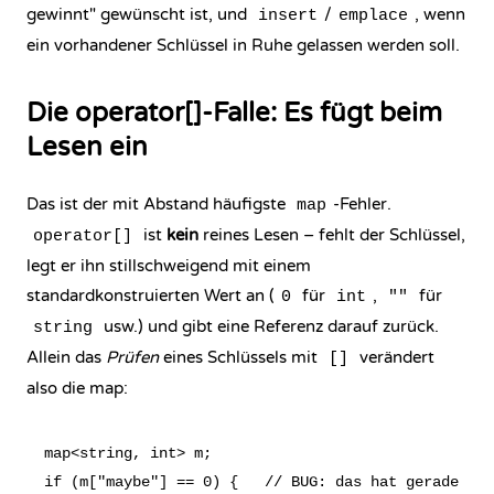
gewinnt" gewünscht ist, und
/
, wenn
insert
emplace
ein vorhandener Schlüssel in Ruhe gelassen werden soll.
Die operator[]-Falle: Es fügt beim
Lesen ein
Das ist der mit Abstand häufigste
-Fehler.
map
ist
kein
reines Lesen – fehlt der Schlüssel,
operator[]
legt er ihn stillschweigend mit einem
standardkonstruierten Wert an (
für
,
für
0
int
""
usw.) und gibt eine Referenz darauf zurück.
string
Allein das
Prüfen
eines Schlüssels mit
verändert
[]
also die map:
map<string, int> m;

if (m["maybe"] == 0) {   // BUG: das hat gerade "ma