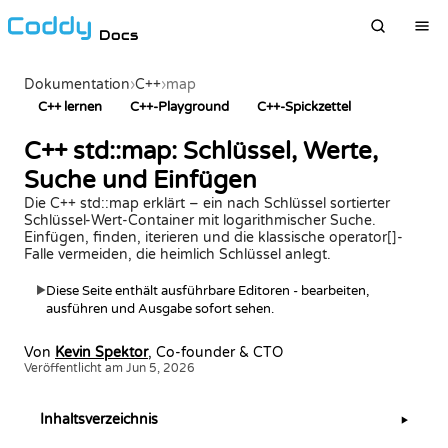
Docs
Dokumentation
›
C++
›
map
C++ lernen
C++-Playground
C++-Spickzettel
C++ std::map: Schlüssel, Werte,
Suche und Einfügen
Die C++ std::map erklärt – ein nach Schlüssel sortierter
Schlüssel-Wert-Container mit logarithmischer Suche.
Einfügen, finden, iterieren und die klassische operator[]-
Falle vermeiden, die heimlich Schlüssel anlegt.
Diese Seite enthält ausführbare Editoren - bearbeiten,
▶
ausführen und Ausgabe sofort sehen.
Von
Kevin Spektor
, Co-founder & CTO
Veröffentlicht am Jun 5, 2026
Inhaltsverzeichnis
▶