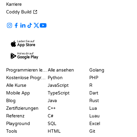
Karriere
Coddy Build
Laden Sie auf
App Store
Hol es dir auf
Google Play
RESSOURCEN
SPRACHEN
Programmieren lernen
Alle ansehen
Golang
Kostenlose Programmier-Websites
Python
PHP
Alle Kurse
JavaScript
R
Mobile App
TypeScript
Dart
Blog
Java
Rust
Zertifizierungen
C++
Lua
Referenz
C#
Luau
Playground
SQL
Excel
Tools
HTML
Git