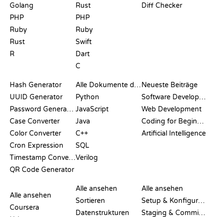
Golang
Rust
Diff Checker
PHP
PHP
Ruby
Ruby
Rust
Swift
R
Dart
C
DOKUMENTATION
BLOG
Hash Generator
Alle Dokumente durchsuchen
Neueste Beiträge
UUID Generator
Python
Software Development
Password Generator
JavaScript
Web Development
Case Converter
Java
Coding for Beginners
Color Converter
C++
Artificial Intelligence
Cron Expression
SQL
Timestamp Converter
Verilog
QR Code Generator
BEWERTUNGEN &
VISUALISIERUNGEN
GIT-BEFEHLE
VERGLEICHE
Alle ansehen
Alle ansehen
Alle ansehen
Sortieren
Setup & Konfiguration
Coursera
Datenstrukturen
Staging & Committing