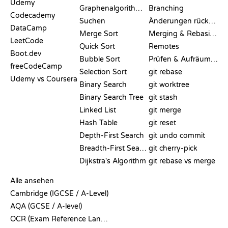
Udemy
Graphenalgorithmen
Branching
Codecademy
Suchen
Änderungen rückgängig machen
DataCamp
Merge Sort
Merging & Rebasing
LeetCode
Quick Sort
Remotes
Boot.dev
Bubble Sort
Prüfen & Aufräumen
freeCodeCamp
Selection Sort
git rebase
Udemy vs Coursera
Binary Search
git worktree
Binary Search Tree
git stash
Linked List
git merge
Hash Table
git reset
Depth-First Search
git undo commit
Breadth-First Search
git cherry-pick
Dijkstra's Algorithm
git rebase vs merge
PSEUDOCODE
Alle ansehen
Cambridge (IGCSE / A-Level)
AQA (GCSE / A-level)
OCR (Exam Reference Language)