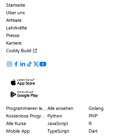
Startseite
Über uns
Affiliate
Lehrkräfte
Presse
Karriere
Coddy Build
Laden Sie auf
App Store
Hol es dir auf
Google Play
RESSOURCEN
SPRACHEN
Programmieren lernen
Alle ansehen
Golang
Kostenlose Programmier-Websites
Python
PHP
Alle Kurse
JavaScript
R
Mobile App
TypeScript
Dart