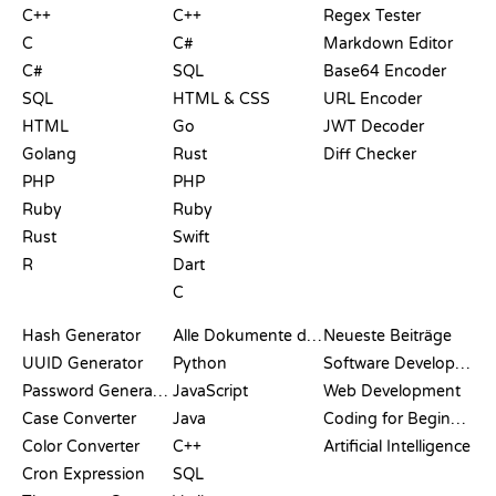
C++
C++
Regex Tester
C
C#
Markdown Editor
C#
SQL
Base64 Encoder
SQL
HTML & CSS
URL Encoder
HTML
Go
JWT Decoder
Golang
Rust
Diff Checker
PHP
PHP
Ruby
Ruby
Rust
Swift
R
Dart
C
DOKUMENTATION
BLOG
Hash Generator
Alle Dokumente durchsuchen
Neueste Beiträge
UUID Generator
Python
Software Development
Password Generator
JavaScript
Web Development
Case Converter
Java
Coding for Beginners
Color Converter
C++
Artificial Intelligence
Cron Expression
SQL