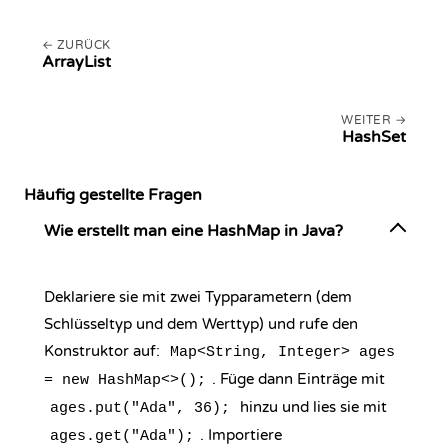
ZURÜCK
ArrayList
WEITER
HashSet
Häufig gestellte Fragen
Wie erstellt man eine HashMap in Java?
Deklariere sie mit zwei Typparametern (dem
Schlüsseltyp und dem Werttyp) und rufe den
Konstruktor auf:
Map<String, Integer> ages
. Füge dann Einträge mit
= new HashMap<>();
hinzu und lies sie mit
ages.put("Ada", 36);
. Importiere
ages.get("Ada");