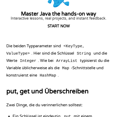
Master Java the hands-on way
Interactive lessons, real projects, and instant feedback.
START NOW
Die beiden Typparameter sind
<KeyType,
. Hier sind die Schlüssel
und die
ValueType>
String
Werte
. Wie bei
typisierst du die
Integer
ArrayList
Variable üblicherweise als die
-Schnittstelle und
Map
konstruierst eine
.
HashMap
put, get und Überschreiben
Zwei Dinge, die du verinnerlichen solltest:
Ein Schlüssel ist eindeutig.
mit einem
put