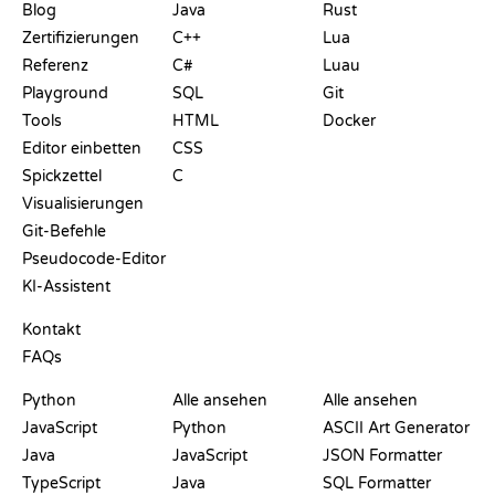
Blog
Java
Rust
Zertifizierungen
C++
Lua
Referenz
C#
Luau
Playground
SQL
Git
Tools
HTML
Docker
Editor einbetten
CSS
Spickzettel
C
Visualisierungen
Git-Befehle
Pseudocode-Editor
KI-Assistent
SUPPORT
Kontakt
FAQs
PLAYGROUNDS
ZERTIFIKATE
TOOLS
Python
Alle ansehen
Alle ansehen
JavaScript
Python
ASCII Art Generator
Java
JavaScript
JSON Formatter
TypeScript
Java
SQL Formatter