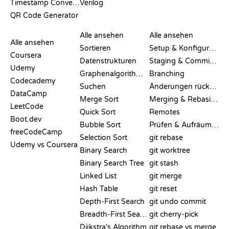
Timestamp Converter
Verilog
QR Code Generator
BEWERTUNGEN &
VISUALISIERUNGEN
GIT-BEFEHLE
VERGLEICHE
Alle ansehen
Alle ansehen
Alle ansehen
Sortieren
Setup & Konfiguration
Coursera
Datenstrukturen
Staging & Committing
Udemy
Graphenalgorithmen
Branching
Codecademy
Suchen
Änderungen rückgängig machen
DataCamp
Merge Sort
Merging & Rebasing
LeetCode
Quick Sort
Remotes
Boot.dev
Bubble Sort
Prüfen & Aufräumen
freeCodeCamp
Selection Sort
git rebase
Udemy vs Coursera
Binary Search
git worktree
Binary Search Tree
git stash
Linked List
git merge
Hash Table
git reset
Depth-First Search
git undo commit
Breadth-First Search
git cherry-pick
Dijkstra's Algorithm
git rebase vs merge