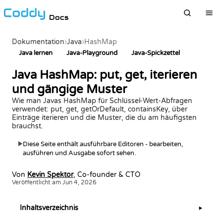
Docs
Dokumentation
›
Java
›
HashMap
Java lernen
Java-Playground
Java-Spickzettel
Java HashMap: put, get, iterieren
und gängige Muster
Wie man Javas HashMap für Schlüssel-Wert-Abfragen
verwendet: put, get, getOrDefault, containsKey, über
Einträge iterieren und die Muster, die du am häufigsten
brauchst.
Diese Seite enthält ausführbare Editoren - bearbeiten,
▶
ausführen und Ausgabe sofort sehen.
Von
Kevin Spektor
, Co-founder & CTO
Veröffentlicht am Jun 4, 2026
Inhaltsverzeichnis
▶