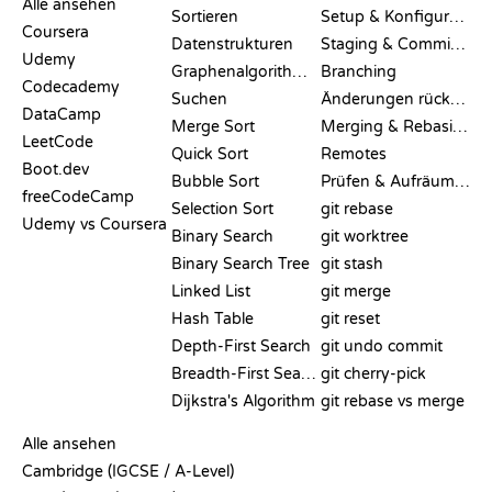
Alle ansehen
Sortieren
Setup & Konfiguration
Coursera
Datenstrukturen
Staging & Committing
Udemy
Graphenalgorithmen
Branching
Codecademy
Suchen
Änderungen rückgängig machen
DataCamp
Merge Sort
Merging & Rebasing
LeetCode
Quick Sort
Remotes
Boot.dev
Bubble Sort
Prüfen & Aufräumen
freeCodeCamp
Selection Sort
git rebase
Udemy vs Coursera
Binary Search
git worktree
Binary Search Tree
git stash
Linked List
git merge
Hash Table
git reset
Depth-First Search
git undo commit
Breadth-First Search
git cherry-pick
Dijkstra's Algorithm
git rebase vs merge
PSEUDOCODE
Alle ansehen
Cambridge (IGCSE / A-Level)