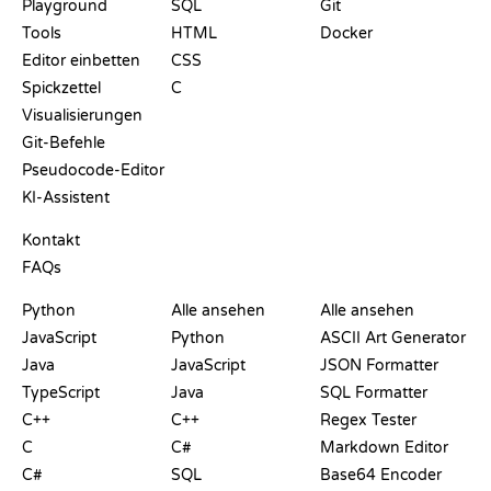
Playground
SQL
Git
Tools
HTML
Docker
Editor einbetten
CSS
Spickzettel
C
Visualisierungen
Git-Befehle
Pseudocode-Editor
KI-Assistent
SUPPORT
Kontakt
FAQs
PLAYGROUNDS
ZERTIFIKATE
TOOLS
Python
Alle ansehen
Alle ansehen
JavaScript
Python
ASCII Art Generator
Java
JavaScript
JSON Formatter
TypeScript
Java
SQL Formatter
C++
C++
Regex Tester
C
C#
Markdown Editor
C#
SQL
Base64 Encoder