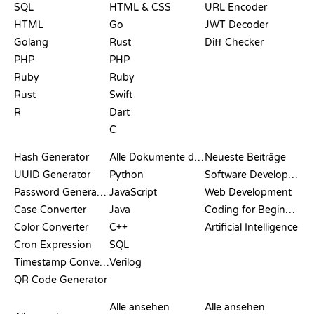
SQL
HTML & CSS
URL Encoder
HTML
Go
JWT Decoder
Golang
Rust
Diff Checker
PHP
PHP
Ruby
Ruby
Rust
Swift
R
Dart
C
DOKUMENTATION
BLOG
Hash Generator
Alle Dokumente durchsuchen
Neueste Beiträge
UUID Generator
Python
Software Development
Password Generator
JavaScript
Web Development
Case Converter
Java
Coding for Beginners
Color Converter
C++
Artificial Intelligence
Cron Expression
SQL
Timestamp Converter
Verilog
QR Code Generator
BEWERTUNGEN &
VISUALISIERUNGEN
GIT-BEFEHLE
VERGLEICHE
Alle ansehen
Alle ansehen