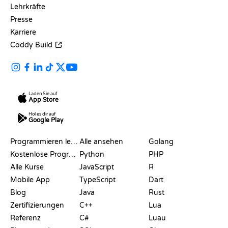
Lehrkräfte
Presse
Karriere
Coddy Build
Laden Sie auf
App Store
Hol es dir auf
Google Play
RESSOURCEN
SPRACHEN
Programmieren lernen
Alle ansehen
Golang
Kostenlose Programmier-Websites
Python
PHP
Alle Kurse
JavaScript
R
Mobile App
TypeScript
Dart
Blog
Java
Rust
Zertifizierungen
C++
Lua
Referenz
C#
Luau