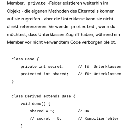
Member.
-Felder existieren weiterhin im
private
Objekt - die eigenen Methoden des Elternteils können
auf sie zugreifen - aber die Unterklasse kann sie nicht
direkt referenzieren. Verwende
, wenn du
protected
möchtest, dass Unterklassen
Zugriff
haben, während ein
Member vor nicht verwandtem Code verborgen bleibt.
class Base {

    private int secret;      // für Unterklassen un
    protected int shared;    // für Unterklassen si
}

class Derived extends Base {

    void demo() {

        shared = 5;          // OK

        // secret = 5;       // Kompilierfehler - p
    }
