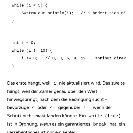
while (i < 5) {

    System.out.println(i);   // i ändert sich nie -
int i = 0;

while (i != 10) {

    i += 3;   // 0, 3, 6, 9, 12... springt direkt a
Das erste hängt, weil
nie aktualisiert wird. Das zweite
i
hängt, weil der Zähler genau über den Wert
hinwegspringt, nach dem die Bedingung sucht -
bevorzuge
oder
gegenüber
, wenn der
<
<=
!=
Schritt nicht exakt landen könnte. Ein
while (true)
ist in Ordnung,
wenn
es ein garantiertes
hat; ein
break
versehentliches ist nur ein Fehler.