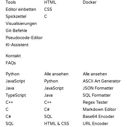
Tools
HTML
Docker
Editor einbetten
CSS
Spickzettel
C
Visualisierungen
Git-Befehle
Pseudocode-Editor
KI-Assistent
SUPPORT
Kontakt
FAQs
PLAYGROUNDS
ZERTIFIKATE
TOOLS
Python
Alle ansehen
Alle ansehen
JavaScript
Python
ASCII Art Generator
Java
JavaScript
JSON Formatter
TypeScript
Java
SQL Formatter
C++
C++
Regex Tester
C
C#
Markdown Editor
C#
SQL
Base64 Encoder
SQL
HTML & CSS
URL Encoder