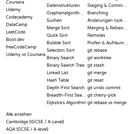
Coursera
Datenstrukturen
Staging & Committing
Udemy
Graphenalgorithmen
Branching
Codecademy
Suchen
Änderungen rückgängig machen
DataCamp
Merge Sort
Merging & Rebasing
LeetCode
Quick Sort
Remotes
Boot.dev
Bubble Sort
Prüfen & Aufräumen
freeCodeCamp
Selection Sort
git rebase
Udemy vs Coursera
Binary Search
git worktree
Binary Search Tree
git stash
Linked List
git merge
Hash Table
git reset
Depth-First Search
git undo commit
Breadth-First Search
git cherry-pick
Dijkstra's Algorithm
git rebase vs merge
PSEUDOCODE
Alle ansehen
Cambridge (IGCSE / A-Level)
AQA (GCSE / A-level)