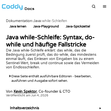
Docs
Dokumentation
›
Java
›
while-Schleifen
Java lernen
Java-Playground
Java-Spickzettel
Java while-Schleife: Syntax, do-
while und häufige Fallstricke
Die Java while-Schleife erklärt: das while, das die
Bedingung zuerst prüft, das do-while, das mindestens
einmal läuft, das Einlesen von Eingaben bis zu einem
Sentinel-Wert, break und continue sowie das Vermeiden
von Endlosschleifen.
Diese Seite enthält ausführbare Editoren - bearbeiten,
▶
ausführen und Ausgabe sofort sehen.
Von
Kevin Spektor
, Co-founder & CTO
Veröffentlicht am Jun 4, 2026
Inhaltsverzeichnis
▶