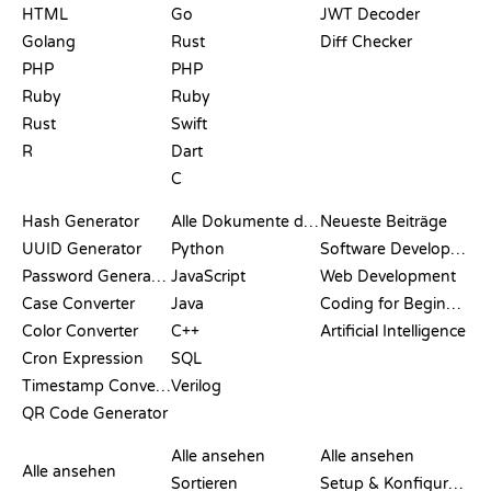
HTML
Go
JWT Decoder
Golang
Rust
Diff Checker
PHP
PHP
Ruby
Ruby
Rust
Swift
R
Dart
C
DOKUMENTATION
BLOG
Hash Generator
Alle Dokumente durchsuchen
Neueste Beiträge
UUID Generator
Python
Software Development
Password Generator
JavaScript
Web Development
Case Converter
Java
Coding for Beginners
Color Converter
C++
Artificial Intelligence
Cron Expression
SQL
Timestamp Converter
Verilog
QR Code Generator
BEWERTUNGEN &
VISUALISIERUNGEN
GIT-BEFEHLE
VERGLEICHE
Alle ansehen
Alle ansehen
Alle ansehen
Sortieren
Setup & Konfiguration