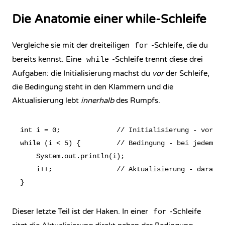
Die Anatomie einer while-Schleife
Vergleiche sie mit der dreiteiligen
-Schleife, die du
for
bereits kennst. Eine
-Schleife trennt diese drei
while
Aufgaben: die Initialisierung machst du
vor
der Schleife,
die Bedingung steht in den Klammern und die
Aktualisierung lebt
innerhalb
des Rumpfs.
int i = 0;              // Initialisierung - vor de
while (i < 5) {         // Bedingung - bei jedem Du
    System.out.println(i);

    i++;                // Aktualisierung - daran m
Dieser letzte Teil ist der Haken. In einer
-Schleife
for