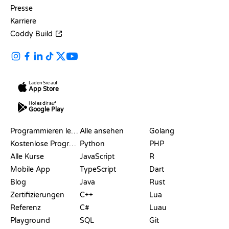
Presse
Karriere
Coddy Build
Laden Sie auf
App Store
Hol es dir auf
Google Play
RESSOURCEN
SPRACHEN
Programmieren lernen
Alle ansehen
Golang
Kostenlose Programmier-Websites
Python
PHP
Alle Kurse
JavaScript
R
Mobile App
TypeScript
Dart
Blog
Java
Rust
Zertifizierungen
C++
Lua
Referenz
C#
Luau
Playground
SQL
Git