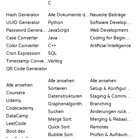
C
DOKUMENTATION
BLOG
Hash Generator
Alle Dokumente durchsuchen
Neueste Beiträge
UUID Generator
Python
Software Development
Password Generator
JavaScript
Web Development
Case Converter
Java
Coding for Beginners
Color Converter
C++
Artificial Intelligence
Cron Expression
SQL
Timestamp Converter
Verilog
QR Code Generator
BEWERTUNGEN &
VISUALISIERUNGEN
GIT-BEFEHLE
VERGLEICHE
Alle ansehen
Alle ansehen
Alle ansehen
Sortieren
Setup & Konfiguration
Coursera
Datenstrukturen
Staging & Committing
Udemy
Graphenalgorithmen
Branching
Codecademy
Suchen
Änderungen rückgängig machen
DataCamp
Merge Sort
Merging & Rebasing
LeetCode
Quick Sort
Remotes
Boot.dev
Bubble Sort
Prüfen & Aufräumen