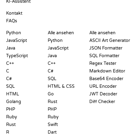
KI-Assistent
SUPPORT
Kontakt
FAQs
PLAYGROUNDS
ZERTIFIKATE
TOOLS
Python
Alle ansehen
Alle ansehen
JavaScript
Python
ASCII Art Generator
Java
JavaScript
JSON Formatter
TypeScript
Java
SQL Formatter
C++
C++
Regex Tester
C
C#
Markdown Editor
C#
SQL
Base64 Encoder
SQL
HTML & CSS
URL Encoder
HTML
Go
JWT Decoder
Golang
Rust
Diff Checker
PHP
PHP
Ruby
Ruby
Rust
Swift
R
Dart