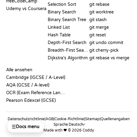
freeCodeCamp
Selection Sort
git rebase
Udemy vs Coursera
Binary Search
git worktree
Binary Search Tree
git stash
Linked List
git merge
Hash Table
git reset
Depth-First Search
git undo commit
Breadth-First Search
git cherry-pick
Dijkstra's Algorithm
git rebase vs merge
PSEUDOCODE
Alle ansehen
Cambridge (IGCSE / A-Level)
AQA (GCSE / A-level)
OCR (Exam Reference Language)
Pearson Edexcel (GCSE)
Datenschutzrichtlinie
|
AGB
|
Cookie-Richtlinie
|
Sitemap
|
Quellenangaben
Sprache:
☰
Docs menu
Made with ❤️ © 2026 Coddy