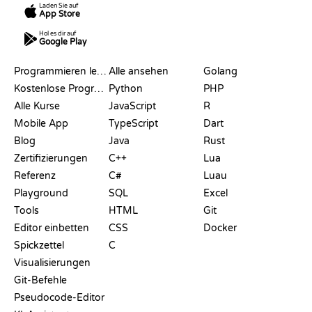
Laden Sie auf
App Store
Hol es dir auf
Google Play
RESSOURCEN
SPRACHEN
Programmieren lernen
Alle ansehen
Golang
Kostenlose Programmier-Websites
Python
PHP
Alle Kurse
JavaScript
R
Mobile App
TypeScript
Dart
Blog
Java
Rust
Zertifizierungen
C++
Lua
Referenz
C#
Luau
Playground
SQL
Excel
Tools
HTML
Git
Editor einbetten
CSS
Docker
Spickzettel
C
Visualisierungen
Git-Befehle
Pseudocode-Editor