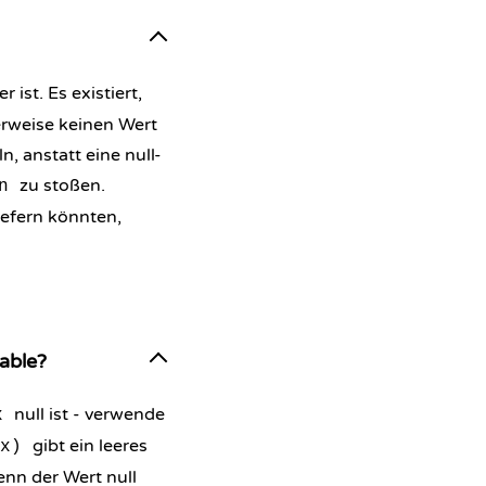
 ist. Es existiert,
rweise keinen Wert
, anstatt eine null-
zu stoßen.
n
iefern könnten,
able?
null ist - verwende
x
gibt ein leeres
x)
wenn der Wert null