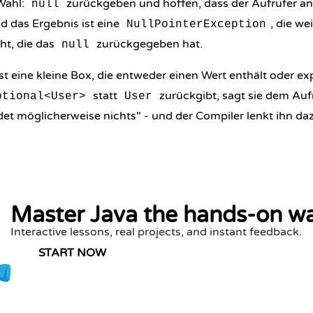
Wahl:
zurückgeben und hoffen, dass der Aufrufer an
null
nd das Ergebnis ist eine
, die we
NullPointerException
t, die das
zurückgegeben hat.
null
st eine kleine Box, die entweder einen Wert enthält oder expl
statt
zurückgibt, sagt sie dem Aufr
ptional<User>
User
det möglicherweise nichts" - und der Compiler lenkt ihn daz
Master Java the hands-on w
Interactive lessons, real projects, and instant feedback.
START NOW