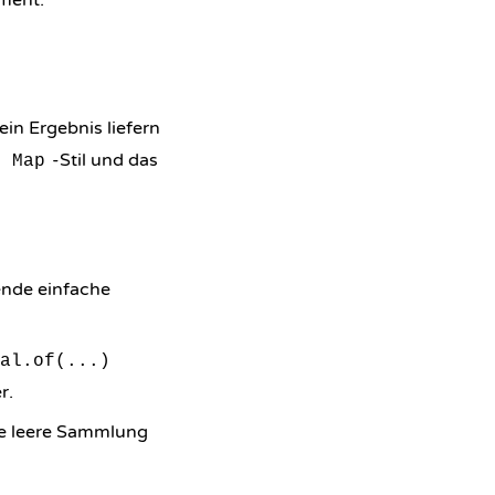
ement.
in Ergebnis liefern
m
-Stil und das
Map
wende einfache
al.of(...)
r.
ne leere Sammlung