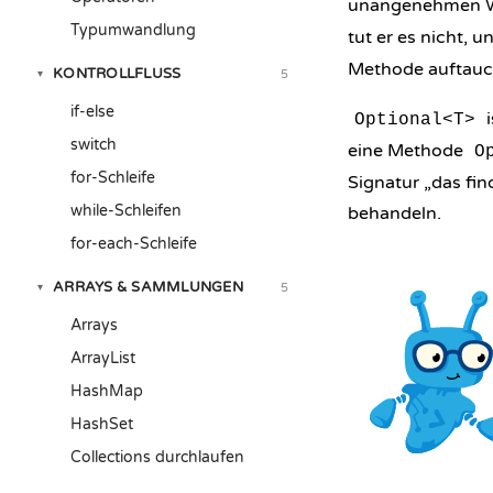
unangenehmen 
Typumwandlung
tut er es nicht, u
Methode auftauch
KONTROLLFLUSS
5
▾
if-else
i
Optional<T>
switch
eine Methode
O
for-Schleife
Signatur „das fin
while-Schleifen
behandeln.
for-each-Schleife
ARRAYS & SAMMLUNGEN
5
▾
Arrays
ArrayList
HashMap
HashSet
Collections durchlaufen