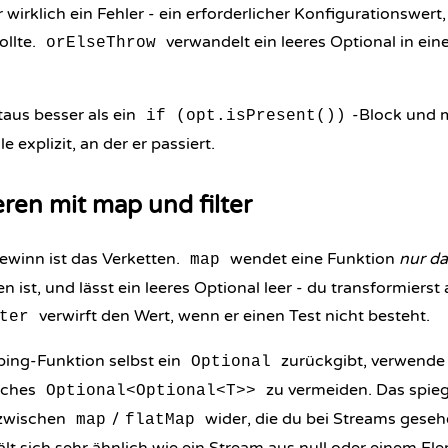
 wirklich ein Fehler - ein erforderlicher Konfigurationswert, 
ollte.
verwandelt ein leeres Optional in ei
orElseThrow
itaus besser als ein
-Block und 
if (opt.isPresent())
e explizit, an der er passiert.
ren mit map und filter
ewinn ist das Verketten.
wendet eine Funktion
nur d
map
 ist, und lässt ein leeres Optional leer - du transformierst 
verwirft den Wert, wenn er einen Test nicht besteht.
ter
ing-Funktion selbst ein
zurückgibt, verwend
Optional
iches
zu vermeiden. Das spieg
Optional<Optional<T>>
zwischen
/
wider, die du bei Streams gesehe
map
flatMap