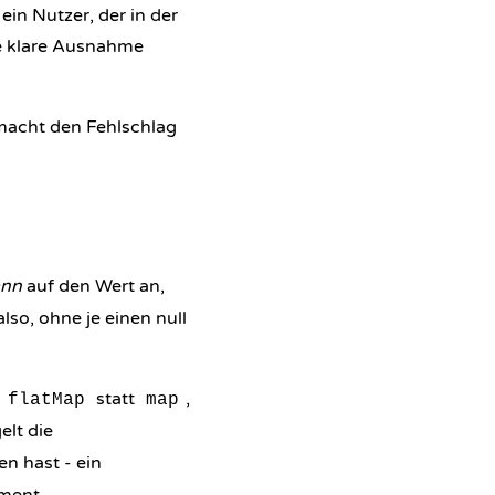
ein Nutzer, der in der
ne klare Ausnahme
macht den Fehlschlag
ann
auf den Wert an,
also, ohne je einen null
e
statt
,
flatMap
map
elt die
n hast - ein