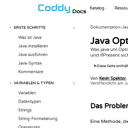
Katalog
Resso
Docs
Dokumentation
›
Ja
ERSTE SCHRITTE
5
▾
Was ist Java
Java Opt
Java installieren
Was java.util.Opt
Java ausführen
und ifPresent sic
Java-Syntax
Diese Seite enthä
▶
Kommentare
Von
Kevin Spektor
,
VARIABLEN & TYPEN
Veröffentlicht am 
6
▾
Variablen
Datentypen
Das Problem
Strings
String-Formatierung
Eine Methode, di
Operatoren