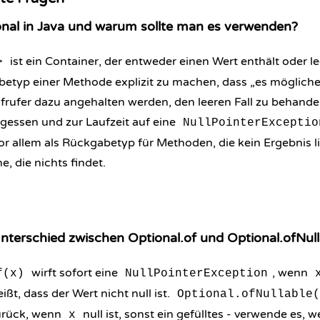
onal in Java und warum sollte man es verwenden?
ist ein Container, der entweder einen Wert enthält oder leer
>
etyp einer Methode explizit zu machen, dass „es mögliche
ufrufer dazu angehalten werden, den leeren Fall zu behandeln
gessen und zur Laufzeit auf eine
NullPointerExceptio
r allem als Rückgabetyp für Methoden, die kein Ergebnis l
, die nichts findet.
Unterschied zwischen Optional.of und Optional.ofNull
wirft sofort eine
, wenn
f(x)
NullPointerException
ßt, dass der Wert nicht null ist.
Optional.ofNullable(
rück, wenn
null ist, sonst ein gefülltes - verwende es, 
x