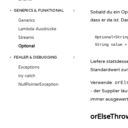
GENERICS & FUNKTIONAL
4
▾
Sobald du ein Opt
dass er da ist. D
Generics
Lambda-Ausdrücke
Optional<Strin
Streams
Optional
FEHLER & DEBUGGING
3
▾
Liefere stattdes
Exceptions
Standardwert zurü
try-catch
Verwende
orEl
NullPointerException
- der Supplier lä
immer ausgewerte
orElseThrow