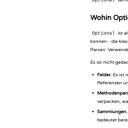
verhä
Optional
Wohin Optio
ist a
Optional
können - die klas
Parsen. Verwende
Es ist
nicht
gedach
Felder.
Es ist 
Referenzen un
Methodenpara
verpacken, was
Sammlungen.
bedeutet berei