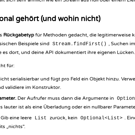
lt sich sehr ähnlich wie ein Stream aus null oder einem El
nal gehört (und wohin nicht)
ls
Rückgabetyp
für Methoden gedacht, die legitimerweise ke
sischen Beispiele sind
, Suchen i
Stream.findFirst()
 es dort, und deine API dokumentiert ihre eigenen Lücken.
t für:
nicht serialisierbar und fügt pro Feld ein Objekt hinzu. Ver
d validiere im
Konstruktor
.
meter.
Der Aufrufer muss dann die Argumente in
Option
 lauter ist als eine
Überladung
oder ein nullbarer Paramete
Gib eine leere
zurück, kein
. Ei
List
Optional<List>
ts „nichts".