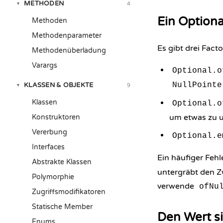
METHODEN
4
▾
Ein Optiona
Methoden
Methodenparameter
Es gibt drei Fact
Methodenüberladung
Varargs
Optional.o
NullPointe
KLASSEN & OBJEKTE
9
▾
Klassen
Optional.o
um etwas zu u
Konstruktoren
Vererbung
Optional.e
Interfaces
Ein häufiger Fehle
Abstrakte Klassen
untergräbt den Z
Polymorphie
verwende
ofNu
Zugriffsmodifikatoren
Statische Member
Den Wert s
Enums