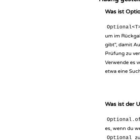
Was ist Opti
Optional<T
um im Rückgab
gibt", damit A
Prüfung zu ver
Verwende es vo
etwa eine Suche
Was ist der 
Optional.o
es, wenn du wei
zu
Optional