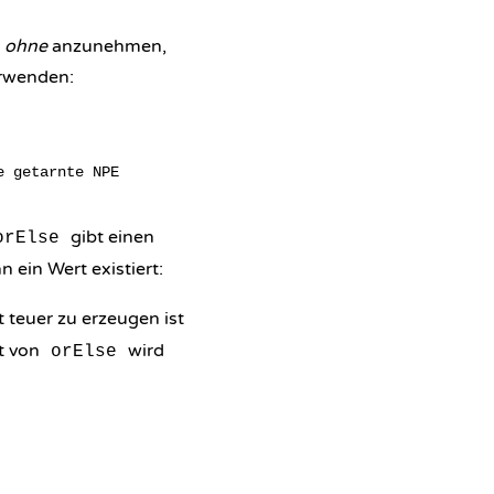
,
ohne
anzunehmen,
verwenden:
gibt einen
orElse
 ein Wert existiert:
 teuer zu erzeugen ist
nt von
wird
orElse