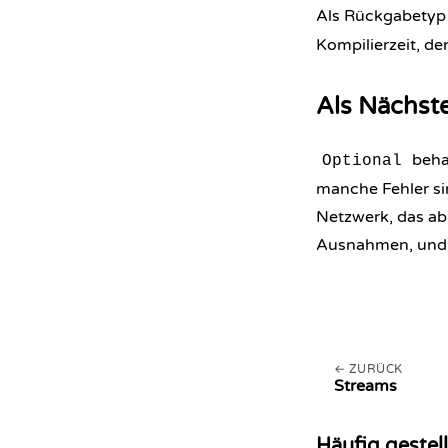
Als Rückgabetyp
Kompilierzeit, de
Als Nächst
behan
Optional
manche Fehler sin
Netzwerk, das abb
Ausnahmen, und d
ZURÜCK
Streams
Häufig gestel