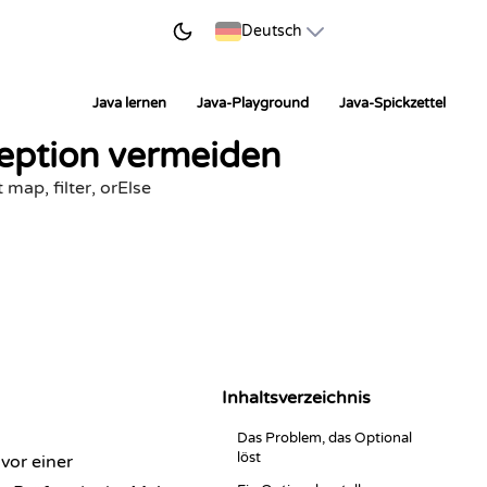
JETZT LERNEN
Deutsch
Java lernen
Java-Playground
Java-Spickzettel
ception vermeiden
map, filter, orElse
Inhaltsverzeichnis
Das Problem, das Optional
löst
vor einer