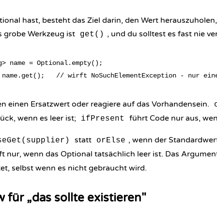
ional hast, besteht das Ziel darin, den Wert herauszuholen
as grobe Werkzeug ist
, und du solltest es fast nie 
get()
g> name = Optional.empty();

sen einen Ersatzwert oder reagiere auf das Vorhandensein.
ck, wenn es leer ist;
führt Code nur aus, wenn
ifPresent
statt
, wenn der Standardwert
seGet(supplier)
orElse
uft nur, wenn das Optional tatsächlich leer ist. Das Argume
t, selbst wenn es nicht gebraucht wird.
 für „das sollte existieren"