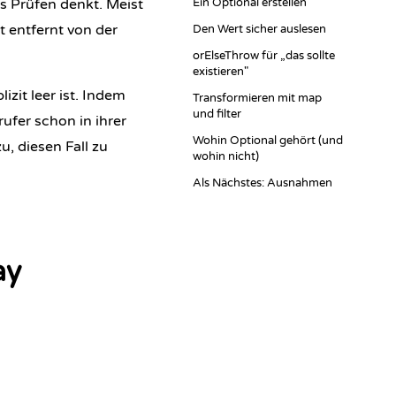
s Prüfen denkt. Meist
Ein Optional erstellen
it entfernt von der
Den Wert sicher auslesen
orElseThrow für „das sollte
existieren"
izit leer ist. Indem
Transformieren mit map
und filter
ufer schon in ihrer
Wohin Optional gehört (und
u, diesen Fall zu
wohin nicht)
Als Nächstes: Ausnahmen
ay