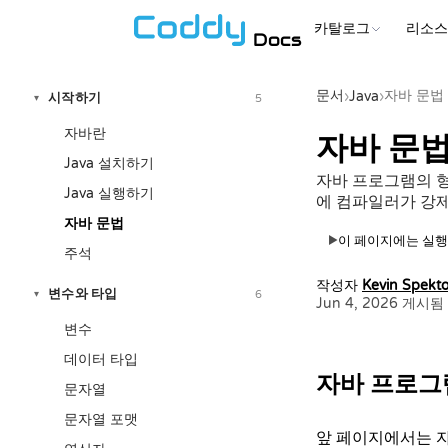
카탈로그
리소
Docs
문서
자바 문법
›
Java
›
시작하기
5
▾
자바란
자바 문법
Java 설치하기
자바 프로그램의 형
Java 실행하기
에 컴파일러가 강제
자바 문법
이 페이지에는 실행
▶
주석
작성자
Kevin Spekto
변수와 타입
6
▾
Jun 4, 2026 게시됨
변수
데이터 타입
자바 프로그
문자열
문자열 포맷
앞 페이지에서는 