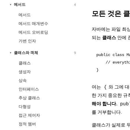
메서드
4
▾
모든 것은 
메서드
메서드 매개변수
자바에는 파일 최상
메서드 오버로딩
되는
클래스
안에 
가변 인자
클래스와 객체
9
▾
public class Ma
    // everyth
클래스
생성자
상속
여는
와 그에 
{
인터페이스
한 가지 중요한 규
추상 클래스
해야 합니다.
pub
다형성
를 거부합니다.
접근 제어자
정적 멤버
클래스가 실제로 