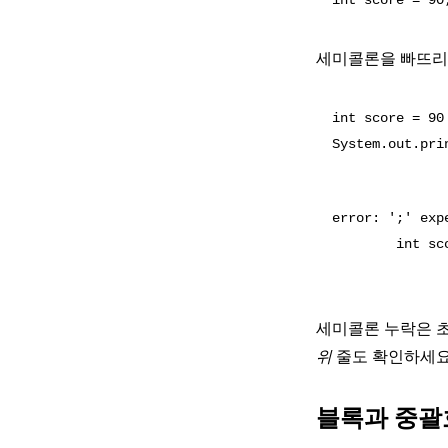
세미콜론을 빠뜨리
int score = 90

error: ';' expe
        int sco
세미콜론 누락은 초
위
줄도 확인하세요 
블록과 중괄