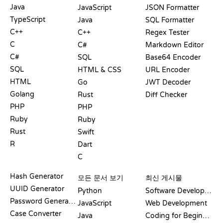
Java
JavaScript
JSON Formatter
TypeScript
Java
SQL Formatter
C++
C++
Regex Tester
C
C#
Markdown Editor
C#
SQL
Base64 Encoder
SQL
HTML & CSS
URL Encoder
HTML
Go
JWT Decoder
Golang
Rust
Diff Checker
PHP
PHP
Ruby
Ruby
Rust
Swift
R
Dart
C
문서
블로그
Hash Generator
모든 문서 보기
최신 게시물
UUID Generator
Python
Software Development
Password Generator
JavaScript
Web Development
Case Converter
Java
Coding for Beginners