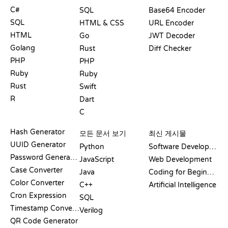
C#
SQL
Base64 Encoder
SQL
HTML & CSS
URL Encoder
HTML
Go
JWT Decoder
Golang
Rust
Diff Checker
PHP
PHP
Ruby
Ruby
Rust
Swift
R
Dart
C
문서
블로그
Hash Generator
모든 문서 보기
최신 게시물
UUID Generator
Python
Software Development
Password Generator
JavaScript
Web Development
Case Converter
Java
Coding for Beginners
Color Converter
C++
Artificial Intelligence
Cron Expression
SQL
Timestamp Converter
Verilog
QR Code Generator