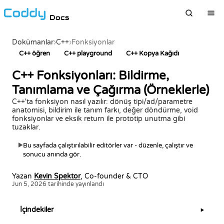
Docs
Dokümanlar
›
C++
›
Fonksiyonlar
C++ öğren
C++ playground
C++ Kopya Kağıdı
C++ Fonksiyonları: Bildirme,
Tanımlama ve Çağırma (Örneklerle)
C++'ta fonksiyon nasıl yazılır: dönüş tipi/ad/parametre
anatomisi, bildirim ile tanım farkı, değer döndürme, void
fonksiyonlar ve eksik return ile prototip unutma gibi
tuzaklar.
Bu sayfada çalıştırılabilir editörler var - düzenle, çalıştır ve
▶
sonucu anında gör.
Yazan
Kevin Spektor
, Co-founder & CTO
Jun 5, 2026 tarihinde yayınlandı
İçindekiler
▶