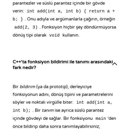
parantezler ve süslü parantez içinde bir gövde
verin:
int add(int a, int b) { return a +
. Onu adıyla ve argümanlarla çağırın, örneğin
b; }
. Fonksiyon hiçbir şey döndürmüyorsa
add(2, 3)
dönüş tipi olarak
kullanın.
void
C++'ta fonksiyon bildirimi ile tanımı arasındaki
fark nedir?
Bir
bildirim
(ya da prototip), derleyiciye
fonksiyonun adını, dönüş tipini ve parametrelerini
söyler ve noktalı virgülle biter:
int add(int a,
. Bir
tanım
ise ayrıca süslü parantez
int b);
içinde gövdeyi de sağlar. Bir fonksiyonu
'den
main
önce bildirip daha sonra tanımlayabilirsiniz;