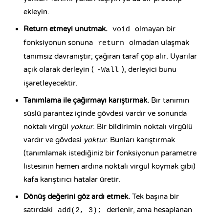
ekleyin.
Return etmeyi unutmak.
olmayan bir
void
fonksiyonun sonuna
olmadan ulaşmak
return
tanımsız davranış
tır; çağıran taraf çöp alır. Uyarılar
açık olarak derleyin (
), derleyici bunu
-Wall
işaretleyecektir.
Tanımlama ile çağırmayı karıştırmak.
Bir tanımın
süslü parantez içinde gövdesi vardır ve sonunda
noktalı virgül
yoktur
. Bir bildirimin noktalı virgülü
vardır ve gövdesi
yoktur
. Bunları karıştırmak
(tanımlamak istediğiniz bir fonksiyonun parametre
listesinin hemen ardına noktalı virgül koymak gibi)
kafa karıştırıcı hatalar üretir.
Dönüş değerini göz ardı etmek.
Tek başına bir
satırdaki
derlenir, ama hesaplanan
add(2, 3);