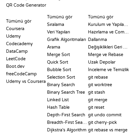
QR Code Generator
İNCELEMELER VE
GÖRSELLEŞTIRMELER
GIT KOMUTLARI
KARŞILAŞTIRMALAR
Tümünü gör
Tümünü gör
Tümünü gör
Sıralama
Kurulum ve Yapılandırma
Coursera
Veri Yapıları
Hazırlama ve Commit
Udemy
Grafik Algoritmaları
Dallanma
Codecademy
Arama
Değişiklikleri Geri Alma
DataCamp
Merge Sort
Merge ve Rebase
LeetCode
Quick Sort
Uzak Depolar
Boot.dev
Bubble Sort
İnceleme ve Temizlik
freeCodeCamp
Selection Sort
git rebase
Udemy vs Coursera
Binary Search
git worktree
Binary Search Tree
git stash
Linked List
git merge
Hash Table
git reset
Depth-First Search
git undo commit
Breadth-First Search
git cherry-pick
Dijkstra's Algorithm
git rebase vs merge