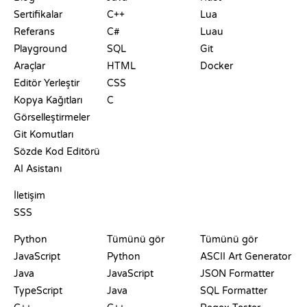
Sertifikalar
C++
Lua
Referans
C#
Luau
Playground
SQL
Git
Araçlar
HTML
Docker
Editör Yerleştir
CSS
Kopya Kağıtları
C
Görselleştirmeler
Git Komutları
Sözde Kod Editörü
AI Asistanı
DESTEK
İletişim
SSS
PLAYGROUNDLAR
SERTIFIKALAR
ARAÇLAR
Python
Tümünü gör
Tümünü gör
JavaScript
Python
ASCII Art Generator
Java
JavaScript
JSON Formatter
TypeScript
Java
SQL Formatter