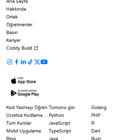
Ana Sayfa
Hakkında
Ortak
Öğretmenler
Basın
Kariyer
Coddy Build
İndir
App Store
Şuradan edinin
Google Play
KAYNAKLAR
DILLER
Kod Yazmayı Öğren
Tümünü gör
Golang
Ücretsiz Kodlama Siteleri
Python
PHP
Tüm Kurslar
JavaScript
R
Mobil Uygulama
TypeScript
Dart
Blog
Java
Rust