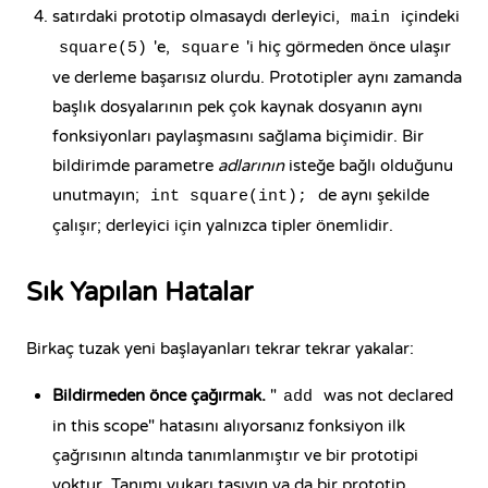
satırdaki prototip olmasaydı derleyici,
içindeki
main
'e,
'i hiç görmeden önce ulaşır
square(5)
square
ve derleme başarısız olurdu. Prototipler aynı zamanda
başlık dosyalarının pek çok kaynak dosyanın aynı
fonksiyonları paylaşmasını sağlama biçimidir. Bir
bildirimde parametre
adlarının
isteğe bağlı olduğunu
unutmayın;
de aynı şekilde
int square(int);
çalışır; derleyici için yalnızca tipler önemlidir.
Sık Yapılan Hatalar
Birkaç tuzak yeni başlayanları tekrar tekrar yakalar:
Bildirmeden önce çağırmak.
"
was not declared
add
in this scope" hatasını alıyorsanız fonksiyon ilk
çağrısının altında tanımlanmıştır ve bir prototipi
yoktur. Tanımı yukarı taşıyın ya da bir prototip