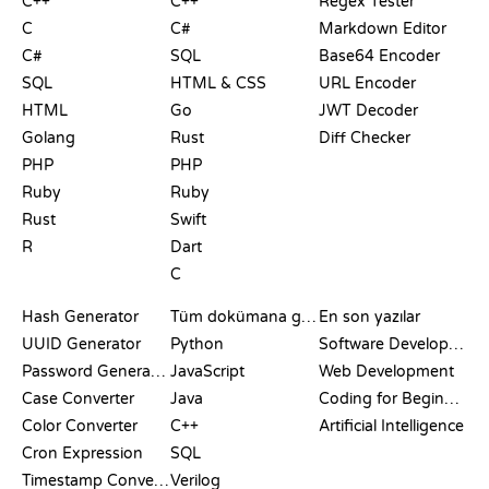
C++
C++
Regex Tester
C
C#
Markdown Editor
C#
SQL
Base64 Encoder
SQL
HTML & CSS
URL Encoder
HTML
Go
JWT Decoder
Golang
Rust
Diff Checker
PHP
PHP
Ruby
Ruby
Rust
Swift
R
Dart
C
DOKÜMANTASYON
BLOG
Hash Generator
Tüm dokümana göz at
En son yazılar
UUID Generator
Python
Software Development
Password Generator
JavaScript
Web Development
Case Converter
Java
Coding for Beginners
Color Converter
C++
Artificial Intelligence
Cron Expression
SQL
Timestamp Converter
Verilog