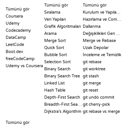
KARŞILAŞTIRMALAR
Tümünü gör
Tümünü gör
Tümünü gör
Sıralama
Kurulum ve Yapılandırma
Coursera
Veri Yapıları
Hazırlama ve Commit
Udemy
Grafik Algoritmaları
Dallanma
Codecademy
Arama
Değişiklikleri Geri Alma
DataCamp
Merge Sort
Merge ve Rebase
LeetCode
Quick Sort
Uzak Depolar
Boot.dev
Bubble Sort
İnceleme ve Temizlik
freeCodeCamp
Selection Sort
git rebase
Udemy vs Coursera
Binary Search
git worktree
Binary Search Tree
git stash
Linked List
git merge
Hash Table
git reset
Depth-First Search
git undo commit
Breadth-First Search
git cherry-pick
Dijkstra's Algorithm
git rebase vs merge
SÖZDE KOD
Tümünü gör