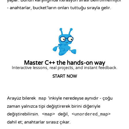
yapar. Bunun karşılığında iterasyon sırası belirtilmemiştir
- anahtarlar, bucket'ların onları tuttuğu sırayla gelir.
Master C++ the hands-on way
Interactive lessons, real projects, and instant feedback.
START NOW
Arayüz bilerek
'inkiyle neredeyse aynıdır - çoğu
map
zaman yalnızca tipi değiştirerek birini diğeriyle
değiştirebilirsin.
değil,
<map>
<unordered_map>
dahil et; anahtarlar sırasız çıkar.