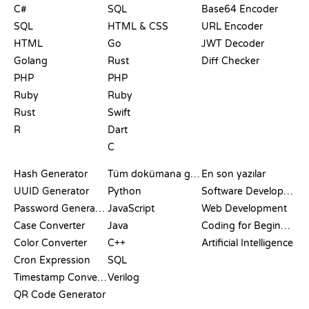
C#
SQL
Base64 Encoder
SQL
HTML & CSS
URL Encoder
HTML
Go
JWT Decoder
Golang
Rust
Diff Checker
PHP
PHP
Ruby
Ruby
Rust
Swift
R
Dart
C
DOKÜMANTASYON
BLOG
Hash Generator
Tüm dokümana göz at
En son yazılar
UUID Generator
Python
Software Development
Password Generator
JavaScript
Web Development
Case Converter
Java
Coding for Beginners
Color Converter
C++
Artificial Intelligence
Cron Expression
SQL
Timestamp Converter
Verilog
QR Code Generator
İNCELEMELER VE
GÖRSELLEŞTIRMELER
GIT KOMUTLARI