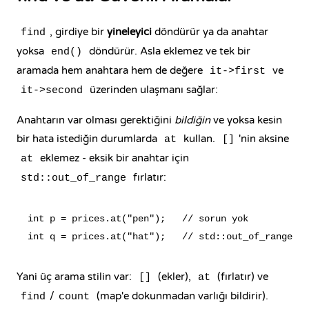
, girdiye bir
yineleyici
döndürür ya da anahtar
find
yoksa
döndürür. Asla eklemez ve tek bir
end()
aramada hem anahtara hem de değere
ve
it->first
üzerinden ulaşmanı sağlar:
it->second
Anahtarın var olması gerektiğini
bildiğin
ve yoksa kesin
bir hata istediğin durumlarda
kullan.
'nin aksine
at
[]
eklemez - eksik bir anahtar için
at
fırlatır
:
std::out_of_range
int p = prices.at("pen");   // sorun yok

Yani üç arama stilin var:
(ekler),
(fırlatır) ve
[]
at
/
(map'e dokunmadan varlığı bildirir).
find
count