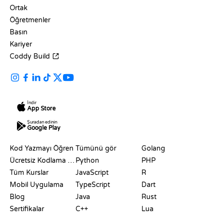
Ortak
Öğretmenler
Basın
Kariyer
Coddy Build
İndir
App Store
Şuradan edinin
Google Play
KAYNAKLAR
DILLER
Kod Yazmayı Öğren
Tümünü gör
Golang
Ücretsiz Kodlama Siteleri
Python
PHP
Tüm Kurslar
JavaScript
R
Mobil Uygulama
TypeScript
Dart
Blog
Java
Rust
Sertifikalar
C++
Lua