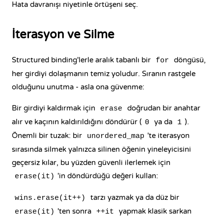
Hata davranışı niyetinle örtüşeni seç.
İterasyon ve Silme
Structured binding'lerle aralık tabanlı bir
döngüsü
,
for
her girdiyi dolaşmanın temiz yoludur. Sıranın rastgele
olduğunu unutma - asla ona güvenme:
Bir girdiyi kaldırmak için
doğrudan bir anahtar
erase
alır ve kaçının kaldırıldığını döndürür (
ya da
).
0
1
Önemli bir tuzak: bir
'te iterasyon
unordered_map
sırasında silmek yalnızca silinen öğenin yineleyicisini
geçersiz kılar, bu yüzden güvenli ilerlemek için
'in döndürdüğü değeri kullan:
erase(it)
tarzı yazmak ya da düz bir
wins.erase(it++)
'ten sonra
yapmak klasik sarkan
erase(it)
++it