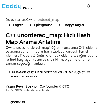
Docs
Dokümanlar
›
C++
›
unordered_map
C++ öğren
C++ playground
C++ Kopya Kağıdı
C++ unordered_map: Hızlı Hash
Map Arama Anlatımı
C++'ta std::unordered_map'i öğren - ortalama O(1) ekleme
ve arama sunan, map'in hash tablosu kardeşi. Temel
işlemleri, [] operatörünün otomatik ekleme tuzağını, count
ile find karşılaştırmasını ve sıralı bir map yerine onu ne
zaman seçeceğini anlatır.
Bu sayfada çalıştırılabilir editörler var - düzenle, çalıştır ve
▶
sonucu anında gör.
Yazan
Kevin Spektor
, Co-founder & CTO
Jun 5, 2026 tarihinde yayınlandı
İçindekiler
▶