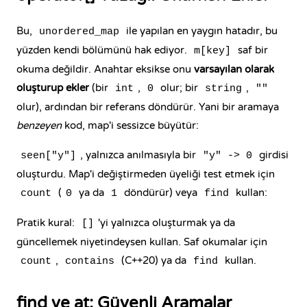
Bu,
ile yapılan en yaygın hatadır, bu
unordered_map
yüzden kendi bölümünü hak ediyor.
saf bir
m[key]
okuma değildir. Anahtar eksikse onu
varsayılan olarak
oluşturup ekler
(bir
,
olur; bir
,
int
0
string
""
olur), ardından bir referans döndürür. Yani bir aramaya
benzeyen
kod, map'i sessizce büyütür:
, yalnızca anılmasıyla bir
girdisi
seen["y"]
"y" -> 0
oluşturdu. Map'i değiştirmeden üyeliği test etmek için
(
ya da
döndürür) veya
kullan:
count
0
1
find
Pratik kural:
'yi yalnızca oluşturmak ya da
[]
güncellemek niyetindeysen kullan. Saf okumalar için
,
(C++20) ya da
kullan.
count
contains
find
find ve at: Güvenli Aramalar