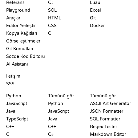
Referans
C#
Luau
Playground
SQL
Excel
Araçlar
HTML
Git
Editör Yerleştir
CSS
Docker
Kopya Kağıtları
C
Görselleştirmeler
Git Komutları
Sözde Kod Editörü
AI Asistanı
DESTEK
İletişim
SSS
PLAYGROUNDLAR
SERTIFIKALAR
ARAÇLAR
Python
Tümünü gör
Tümünü gör
JavaScript
Python
ASCII Art Generator
Java
JavaScript
JSON Formatter
TypeScript
Java
SQL Formatter
C++
C++
Regex Tester
C
C#
Markdown Editor