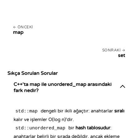
ÖNCEKI
map
SONRAKI
set
Sıkça Sorulan Sorular
C++'ta map ile unordered_map arasındaki
fark nedir?
dengeli bir ikili ağaçtır: anahtarlar
sıralı
std::map
kalır ve işlemler O(log n)'dir.
bir
hash tablosudur
:
std::unordered_map
anahtarlar belirli bir sırada değildir, ancak ekleme