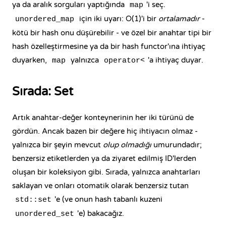
ya da aralık sorguları yaptığında
'i seç.
map
için iki uyarı: O(1)'i bir
ortalamadır
-
unordered_map
kötü bir hash onu düşürebilir - ve özel bir anahtar tipi bir
hash özelleştirmesine ya da bir hash functor'ına ihtiyaç
duyarken,
yalnızca
'a ihtiyaç duyar.
map
operator<
Sırada: Set
Artık anahtar-değer konteynerinin her iki türünü de
gördün. Ancak bazen bir değere hiç ihtiyacın olmaz -
yalnızca bir şeyin mevcut
olup olmadığı
umurundadır;
benzersiz etiketlerden ya da ziyaret edilmiş ID'lerden
oluşan bir koleksiyon gibi. Sırada, yalnızca anahtarları
saklayan ve onları otomatik olarak benzersiz tutan
'e (ve onun hash tabanlı kuzeni
std::set
'e) bakacağız.
unordered_set