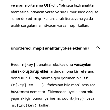
ve arama ortalama
O(1)
'dir. Yalnızca hızlı anahtar
aramasına ihtiyacın varsa ve sıra umurunda değilse
kullan; sıralı iterasyona ya da
unordered_map
aralık sorgularına ihtiyacın varsa
kullan.
map
unordered_map[] anahtar yoksa ekler mi?
Evet.
, anahtar eksikse onu
varsayılan
m[key]
olarak oluşturup ekler
, ardından ona bir referans
döndürür. Bu da, okuma gibi görünen bir
if
ifadesinin bile map'i sessizce
(m[key] == ...)
büyütmesi demektir. Eklemeden üyelik kontrolü
yapmak için bunun yerine
veya
m.count(key)
kullan.
m.find(key)