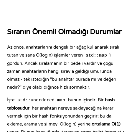
Sıranın Önemli Olmadığı Durumlar
Az önce, anahtarlarını dengeli bir ağaç kullanarak sıralı
tutan ve sana O(log n) işlemler veren
'i
std::map
gördün. Ancak sıralamanın bir bedeli vardır ve çoğu
zaman anahtarların hangi sırayla geldiği umurunda
olmaz - tek istediğin "bu anahtar burada mı ve değeri
nedir?" diye olabildiğince hızlı sormaktır.
İşte
bunun içindir. Bir
hash
std::unordered_map
tablosudur
: her anahtarı nereye saklayacağına karar
vermek için bir hash fonksiyonundan geçirir; bu da
ekleme, arama ve silmeyi O(log n) yerine
ortalama O(1)