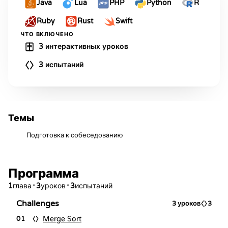
Java
Lua
PHP
Python
R
Ruby
Rust
Swift
ЧТО ВКЛЮЧЕНО
3 интерактивных уроков
3 испытаний
Темы
Подготовка к собеседованию
Программа
1
•
3
•
3
глава
уроков
испытаний
Challenges
3
уроков
3
Merge Sort
01