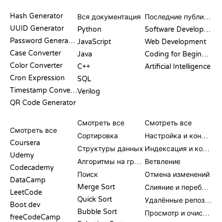
ДОКУМЕНТАЦИЯ
БЛОГ
Hash Generator
Вся документация
Последние публикации
UUID Generator
Python
Software Development
Password Generator
JavaScript
Web Development
Case Converter
Java
Coding for Beginners
Color Converter
C++
Artificial Intelligence
Cron Expression
SQL
Timestamp Converter
Verilog
QR Code Generator
ОБЗОРЫ И
ВИЗУАЛИЗАЦИИ
КОМАНДЫ GIT
СРАВНЕНИЯ
Смотреть все
Смотреть все
Смотреть все
Сортировка
Настройка и конфигурация
Coursera
Структуры данных
Индексация и коммит
Udemy
Алгоритмы на графах
Ветвление
Codecademy
Поиск
Отмена изменений
DataCamp
Merge Sort
Слияние и перебазирование
LeetCode
Quick Sort
Удалённые репозитории
Boot.dev
Bubble Sort
Просмотр и очистка
freeCodeCamp