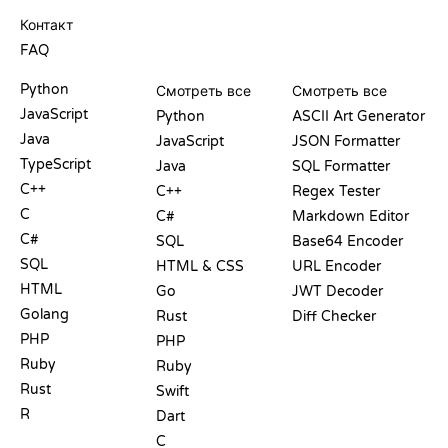
ПОДДЕРЖКА
Контакт
FAQ
PLAYGROUND
СЕРТИФИКАТЫ
ИНСТРУМЕНТЫ
Python
Смотреть все
Смотреть все
JavaScript
Python
ASCII Art Generator
Java
JavaScript
JSON Formatter
TypeScript
Java
SQL Formatter
C++
C++
Regex Tester
C
C#
Markdown Editor
C#
SQL
Base64 Encoder
SQL
HTML & CSS
URL Encoder
HTML
Go
JWT Decoder
Golang
Rust
Diff Checker
PHP
PHP
Ruby
Ruby
Rust
Swift
R
Dart
C