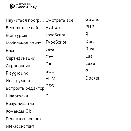
Доступно в
Google Play
РЕСУРСЫ
ЯЗЫКИ
Golang
Научиться программировать
Смотреть все
PHP
Python
Бесплатные сайты для программирования
R
JavaScript
Все курсы
Dart
TypeScript
Мобильное приложение
Rust
Java
Блог
Lua
C++
Сертификации
Luau
C#
Справочник
Git
SQL
Playground
Docker
HTML
Инструменты
CSS
Встроить редактор
C
Шпаргалки
Визуализации
Команды Git
Редактор псевдокода
ИИ-ассистент