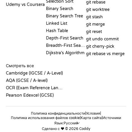
Selection Sort
git rebase
Udemy vs Coursera
Binary Search
git worktree
Binary Search Tree
git stash
Linked List
git merge
Hash Table
git reset
Depth-First Search
git undo commit
Breadth-First Search
git cherry-pick
Dijkstra's Algorithm
git rebase vs merge
ПСЕВДОКОД
Смотреть все
Cambridge (IGCSE / A-Level)
AQA (GCSE / A-level)
OCR (Exam Reference Language)
Pearson Edexcel (GCSE)
|
|
Политика конфиденциальности
Условия
|
|
Политика использования файлов cookie
Карта сайта
Источники
Язык:
Сделано с ❤️ © 2026 Coddy