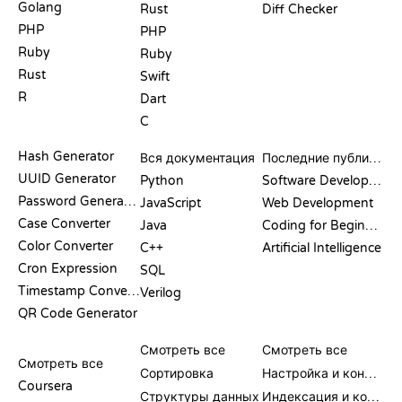
Golang
Rust
Diff Checker
PHP
PHP
Ruby
Ruby
Rust
Swift
R
Dart
C
ДОКУМЕНТАЦИЯ
БЛОГ
Hash Generator
Вся документация
Последние публикации
UUID Generator
Python
Software Development
Password Generator
JavaScript
Web Development
Case Converter
Java
Coding for Beginners
Color Converter
C++
Artificial Intelligence
Cron Expression
SQL
Timestamp Converter
Verilog
QR Code Generator
ОБЗОРЫ И
ВИЗУАЛИЗАЦИИ
КОМАНДЫ GIT
СРАВНЕНИЯ
Смотреть все
Смотреть все
Смотреть все
Сортировка
Настройка и конфигурация
Coursera
Структуры данных
Индексация и коммит