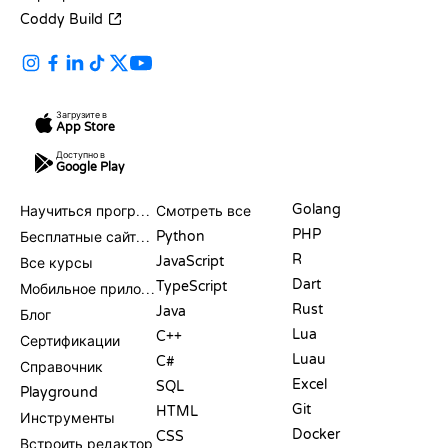
Coddy Build
Загрузите в
App Store
Доступно в
Google Play
РЕСУРСЫ
ЯЗЫКИ
Golang
Научиться программировать
Смотреть все
PHP
Python
Бесплатные сайты для программирования
R
JavaScript
Все курсы
Dart
TypeScript
Мобильное приложение
Rust
Java
Блог
Lua
C++
Сертификации
Luau
C#
Справочник
Excel
SQL
Playground
Git
HTML
Инструменты
Docker
CSS
Встроить редактор