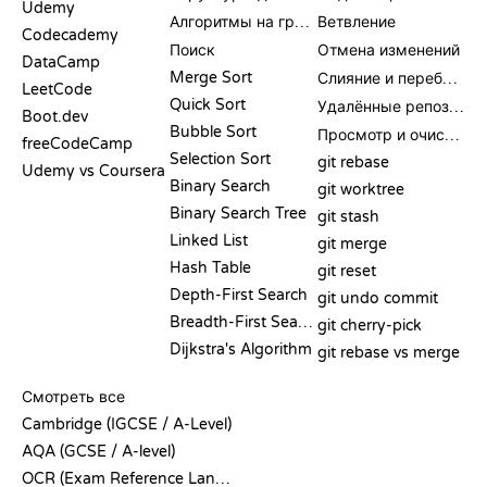
Udemy
Алгоритмы на графах
Ветвление
Codecademy
Поиск
Отмена изменений
DataCamp
Merge Sort
Слияние и перебазирование
LeetCode
Quick Sort
Удалённые репозитории
Boot.dev
Bubble Sort
Просмотр и очистка
freeCodeCamp
Selection Sort
git rebase
Udemy vs Coursera
Binary Search
git worktree
Binary Search Tree
git stash
Linked List
git merge
Hash Table
git reset
Depth-First Search
git undo commit
Breadth-First Search
git cherry-pick
Dijkstra's Algorithm
git rebase vs merge
ПСЕВДОКОД
Смотреть все
Cambridge (IGCSE / A-Level)
AQA (GCSE / A-level)
OCR (Exam Reference Language)