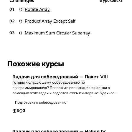
Challenges
3
уроков
3
Rotate Array
01
Product Array Except Self
02
Maximum Sum Circular Subarray
03
Похожие курсы
Задачи для собеседований — Пакет VIII
Готовы к следующему собеседованию по
программированию? Проверьте свои знания и навыки с
помощью этих задач и подготовьтесь к интервью. Удачного
программирования!
Подготовка к собеседованию
3
3
Задачи для собеседований — Набор IV