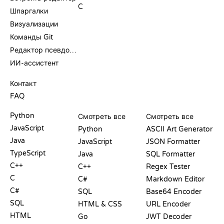
C
Шпаргалки
Визуализации
Команды Git
Редактор псевдокода
ИИ-ассистент
ПОДДЕРЖКА
Контакт
FAQ
PLAYGROUND
СЕРТИФИКАТЫ
ИНСТРУМЕНТЫ
Python
Смотреть все
Смотреть все
JavaScript
Python
ASCII Art Generator
Java
JavaScript
JSON Formatter
TypeScript
Java
SQL Formatter
C++
C++
Regex Tester
C
C#
Markdown Editor
C#
SQL
Base64 Encoder
SQL
HTML & CSS
URL Encoder
HTML
Go
JWT Decoder