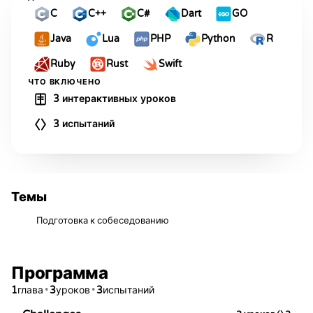
C
C++
C#
Dart
GO
Java
Lua
PHP
Python
R
Ruby
Rust
Swift
ЧТО ВКЛЮЧЕНО
3 интерактивных уроков
3 испытаний
Темы
Подготовка к собеседованию
Программа
1
•
3
•
3
глава
уроков
испытаний