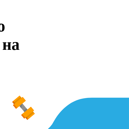
о
 на