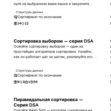
нуля на выбранном вами языке и закрепите
знания, решая практические задачи!
Структуры данных
Сертификат по окончании
14
12
Сортировка выбором — серия DSA
Освойте сортировку выбором — один из
простейших алгоритмов сортировки. Узнайте,
как он работает шаг за шагом, реализуйте его с
нуля на выбранном языке, проанализируйте его
сложность и закрепите знания на практических
Структуры данных
задачах.
Сертификат по окончании
9
3
1
54
Пирамидальная сортировка —
Серия DSA
Освойте Heap Sort — алгоритм сортировки на