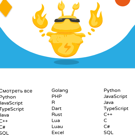
PLAYGROUND
ЯЗЫКИ
Golang
Python
Смотреть все
PHP
JavaScript
Python
R
Java
JavaScript
Dart
TypeScript
TypeScript
Rust
C++
Java
Lua
C
C++
Luau
C#
C#
Excel
SQL
SQL