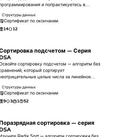
программирования и попрактикуетесь в
решении задач с его использованием!
Структуры данных
Сертификат по окончании
14
12
Сортировка подсчетом — Серия
DSA
Освойте сортировку подсчетом — алгоритм без
сравнений, который сортирует
неотрицательные целые числа за линейное
время. Реализуйте этап подсчета, напишите
Структуры данных
полный алгоритм на выбранном языке,
Сертификат по окончании
проанализируйте сложность O(n + k) и
9
3
1
52
закрепите знания на практических задачах.
Поразрядная сортировка — серия
DSA
Изучите Radix Sort — алгоритм сортировки без