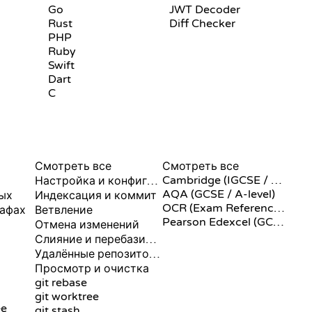
Go
JWT Decoder
Rust
Diff Checker
PHP
Ruby
Swift
Dart
C
КОМАНДЫ GIT
ПСЕВДОКОД
Смотреть все
Смотреть все
Cambridge (IGCSE / A-Level)
Настройка и конфигурация
AQA (GCSE / A-level)
ых
Индексация и коммит
OCR (Exam Reference Language)
рафах
Ветвление
Pearson Edexcel (GCSE)
Отмена изменений
Слияние и перебазирование
Удалённые репозитории
Просмотр и очистка
git rebase
git worktree
ee
git stash