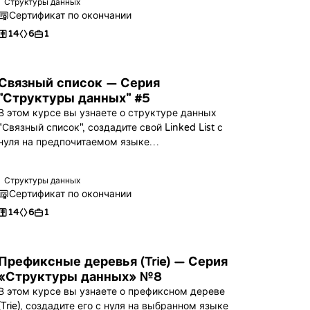
Структуры данных
использованием!
Сертификат по окончании
14
6
1
Связный список — Серия
"Структуры данных" #5
В этом курсе вы узнаете о структуре данных
"Связный список", создадите свой Linked List с
нуля на предпочитаемом языке
программирования и попрактикуетесь в
решении задач с его использованием!
Структуры данных
Сертификат по окончании
14
6
1
Префиксные деревья (Trie) — Серия
«Структуры данных» №8
В этом курсе вы узнаете о префиксном дереве
(Trie), создадите его с нуля на выбранном языке