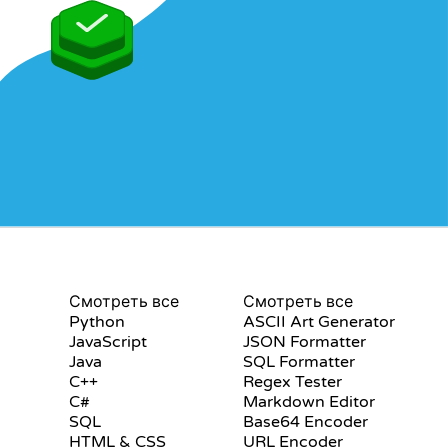
СЕРТИФИКАТЫ
ИНСТРУМЕНТЫ
Смотреть все
Смотреть все
Python
ASCII Art Generator
JavaScript
JSON Formatter
Java
SQL Formatter
C++
Regex Tester
C#
Markdown Editor
SQL
Base64 Encoder
HTML & CSS
URL Encoder