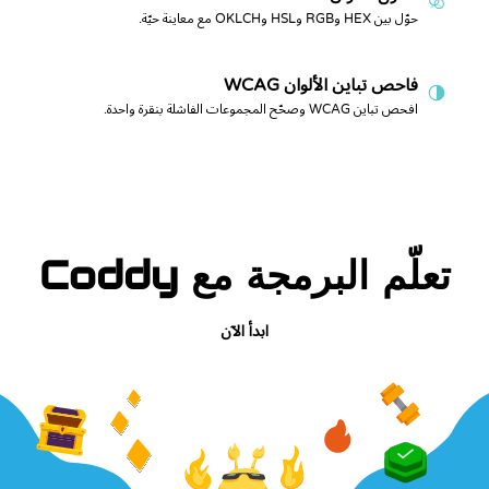
حوّل بين HEX وRGB وHSL وOKLCH مع معاينة حيّة.
فاحص تباين الألوان WCAG
افحص تباين WCAG وصحّح المجموعات الفاشلة بنقرة واحدة.
تعلّم البرمجة مع Coddy
ابدأ الآن