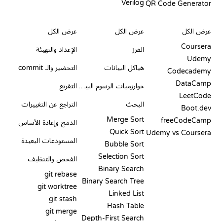
Verilog
QR Code Generator
مراجعات ومقارنات
التصورات
أوامر GIT
عرض الكل
عرض الكل
عرض الكل
Coursera
الفرز
الإعداد والتهيئة
Udemy
هياكل البيانات
التحضير والـ commit
Codecademy
DataCamp
خوارزميات الرسوم البيانية
التفريع
LeetCode
البحث
التراجع عن التغييرات
Boot.dev
Merge Sort
freeCodeCamp
الدمج وإعادة الأساس
Quick Sort
Udemy vs Coursera
المستودعات البعيدة
Bubble Sort
Selection Sort
الفحص والتنظيف
Binary Search
git rebase
Binary Search Tree
git worktree
Linked List
git stash
Hash Table
git merge
Depth-First Search