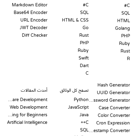
Markdown Editor
C#
C#
Base64 Encoder
SQL
SQL
URL Encoder
HTML & CSS
HTML
JWT Decoder
Go
Golang
Diff Checker
Rust
PHP
PHP
Ruby
Ruby
Rust
Swift
R
Dart
C
التوثيق
المدونة
Hash Generator
تصفح كل الوثائق
أحدث المقالات
UUID Generator
Software Development
Python
Password Generator
Web Development
JavaScript
Case Converter
Coding for Beginners
Java
Color Converter
Artificial Intelligence
C++
Cron Expression
SQL
Timestamp Converter