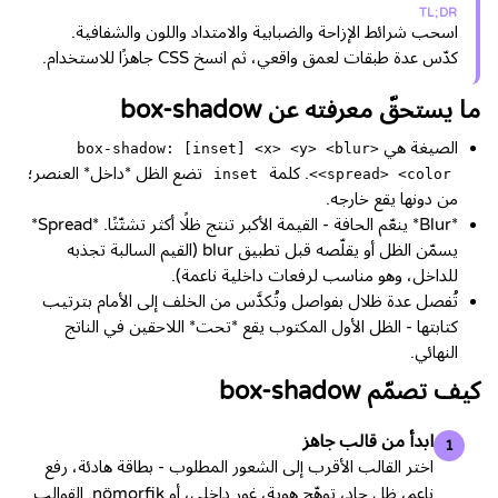
TL;DR
اسحب شرائط الإزاحة والضبابية والامتداد واللون والشفافية.
كدّس عدة طبقات لعمق واقعي، ثم انسخ CSS جاهزًا للاستخدام.
ما يستحقّ معرفته عن box-shadow
الصيغة هي
box-shadow: [inset] <x> <y> <blur>
. كلمة
تضع الظل *داخل* العنصر؛
inset
<spread> <color>
من دونها يقع خارجه.
*Blur* ينعّم الحافة - القيمة الأكبر تنتج ظلًا أكثر تشتّتًا. *Spread*
يسمّن الظل أو يقلّصه قبل تطبيق blur (القيم السالبة تجذبه
للداخل، وهو مناسب لرفعات داخلية ناعمة).
تُفصل عدة ظلال بفواصل وتُكدَّس من الخلف إلى الأمام بترتيب
كتابتها - الظل الأول المكتوب يقع *تحت* اللاحقين في الناتج
النهائي.
كيف تصمّم box-shadow
ابدأ من قالب جاهز
1
اختر القالب الأقرب إلى الشعور المطلوب - بطاقة هادئة، رفع
ناعم، ظل حاد، توهّج هوية، غور داخلي، أو nömorfik. القوالب