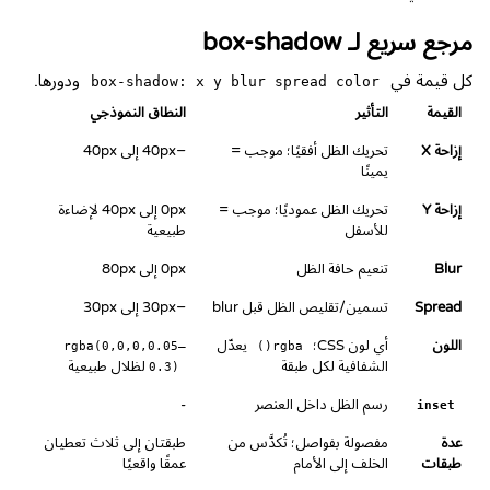
مرجع سريع لـ box-shadow
كل قيمة في
ودورها.
box-shadow: x y blur spread color
القيمة
التأثير
النطاق النموذجي
إزاحة X
تحريك الظل أفقيًا؛ موجب =
−40px إلى 40px
يمينًا
إزاحة Y
تحريك الظل عموديًا؛ موجب =
0px إلى 40px لإضاءة
للأسفل
طبيعية
Blur
تنعيم حافة الظل
0px إلى 80px
Spread
تسمين/تقليص الظل قبل blur
−30px إلى 30px
اللون
أي لون CSS؛
يعدّل
rgba(0,0,0,0.05–
rgba()
الشفافية لكل طبقة
لظلال طبيعية
0.3)
رسم الظل داخل العنصر
-
inset
عدة
مفصولة بفواصل؛ تُكدَّس من
طبقتان إلى ثلاث تعطيان
طبقات
الخلف إلى الأمام
عمقًا واقعيًا