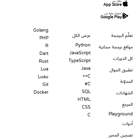
حمّل من
App Store
احصل عليه من
Google Play
الموارد
اللغات
Golang
تعلّم البرمجة
عرض الكل
PHP
Python
R
مواقع برمجة مجانية
JavaScript
Dart
كل الدورات
TypeScript
Rust
Java
Lua
تطبيق الجوال
C++
Luau
المدوّنة
C#
Git
SQL
Docker
الشهادات
HTML
المرجع
CSS
Playground
C
أدوات
تضمين المحرر