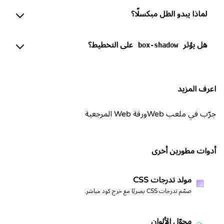
لماذا يبدو الظل مبكسلًا؟
هل يؤثر
على التخطيط؟
box-shadow
اعرف المزيد
جرّب في ملعب Web
ورقة Web المرجعية
أدوات مطورين أخرى
مولد تدرجات CSS
صمّم تدرجات CSS بصريًا مع خرج كود مباشر.
محوّل الألوان