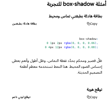
أمثلة box-shadow للتجربة
بطاقة هادئة بطبقتي تماس ومحيط
Copy
بطاقة هادئة بطبقتين
box-shadow
:
0
1
px
2
px
rgba
(
0
,
0
,
0
,
0.06
)
,
0
4
px
12
px
rgba
(
0
,
0
,
0
,
0.08
)
;
ظلّ قصير ومحكم يحدّد نقطة التماس، وظل أطول وأنعم يعطي
إحساس الضوء المحيط. هذا النمط تستخدمه معظم أنظمة
التصميم الحديثة.
توهّج هوية
Copy
توهّج لوني ناعم