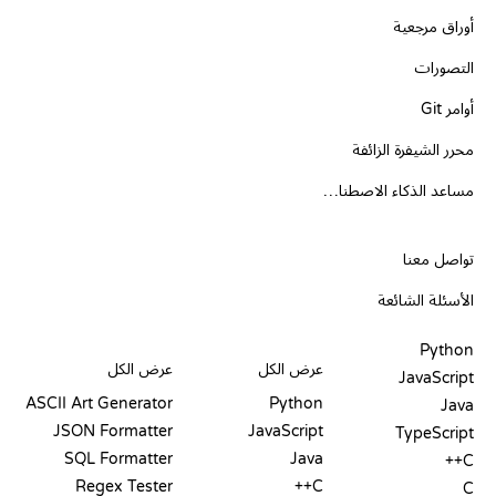
أوراق مرجعية
التصورات
أوامر Git
محرر الشيفرة الزائفة
مساعد الذكاء الاصطناعي
الدعم
تواصل معنا
الأسئلة الشائعة
PLAYGROUNDS
شهادات
أدوات
Python
عرض الكل
عرض الكل
JavaScript
ASCII Art Generator
Python
Java
JSON Formatter
JavaScript
TypeScript
SQL Formatter
Java
C++
Regex Tester
C++
C