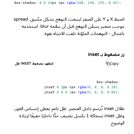
box-shadow
:
0
0
24
px
4
px
rgba
(
108
,
140
,
255
,
0.45
)
;
اضبط X و Y على الصفر لينبعث التوهج بشكل متّسق. spread
موجب صغير يسمّن التوهج قبل أن ينعّمه blur. استخدمه
باعتدال - التوهجات الملوّنة تلفت الانتباه بقوة.
زر مضغوط بـ inset
Copy
ظل INSET لمظهر مضغوط
box-shadow
:
    inset 
0
2
px
6
px
rgba
(
0
,
0
,
0
,
0.18
)
,
    inset 
0
0
0
1
px
rgba
(
0
,
0
,
0
,
0.06
)
;
ظلال inset تُرسم داخل العنصر. ظل ناعم يعطي إحساس الغور،
وظل inset بسماكة 1 بكسل يضيف حدًّا داخليًا خفيفًا لزيادة
الوضوح.