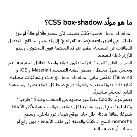
ما هو مولّد CSS box-shadow؟
خاصية CSS تضيف لأي عنصر ظلًا أو هالةً أو غورًا
box-shadow
داخليًا. هي أقوى رافعة لإضافة *الارتفاع* إلى تصميم مسطّح - تنفصل
البطاقات عن الصفحة، تطفو النوافذ المنبثقة فوق المحتوى، وتبدو
الأزرار قابلة للضغط.
السر أن الظل *الجيد* نادرًا ما يكون طبقة واحدة. الظلال الحقيقية أنعم
وتحمل ضوءًا محيطًا - معظم أنظمة التصميم (Material و iOS و
Tailwind) تكدّس بياني
بإزاحات وشفافيّات مختلفة.
box-shadow
كتابة ذلك يدويًا متعب؛ والمولّد يتيح ضبط كل طبقة بصريًا ومشاهدة
الناتج المجمّع مباشرةً.
يدعم مولّد Coddy عددًا غير محدود من الطبقات وظلالًا *خارجية*
و*داخلية*، مع لون وشفافية لكل طبقة، وقوالب جاهزة لأكثر الأنماط
شيوعًا: بطاقة هادئة، ظل حاد، توهّج هوية، غور داخلي، وسطح
nömorfik. انسخ الـ CSS والصقه في ملف الأنماط - دون رفع أو
حساب أو علامة مائية.