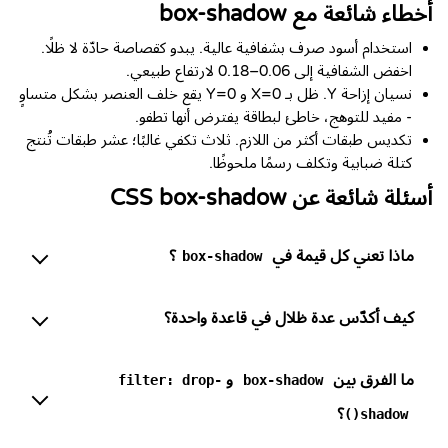
أخطاء شائعة مع box-shadow
استخدام أسود صرف بشفافية عالية. يبدو كقصاصة حادّة لا ظلًا.
اخفض الشفافية إلى 0.06–0.18 لارتفاع طبيعي.
نسيان إزاحة Y. ظل بـ X=0 و Y=0 يقع خلف العنصر بشكل متساوٍ
- مفيد للتوهج، خاطئ لبطاقة يفترض أنها تطفو.
تكديس طبقات أكثر من اللازم. ثلاث تكفي غالبًا؛ عشر طبقات تُنتج
كتلة ضبابية وتكلف رسمًا ملحوظًا.
أسئلة شائعة عن CSS box-shadow
ماذا تعني كل قيمة في
؟
box-shadow
كيف أكدّس عدة ظلال في قاعدة واحدة؟
ما الفرق بين
و
filter: drop-
box-shadow
؟
shadow()