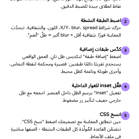
نقاط انطلاق جيدة للضبط الدقيق.
اضبط الطبقة النشطة
2
حرّك شرائط X/Y، blur، spread، اللون، والشفافية. تتحدّث
المعاينة فورًا. شفافية أقل + blur أكبر = ظلّ *أنعم*.
كدّس طبقات إضافية
3
اضغط *إضافة طبقة* لتكديس ظل ثانٍ. العمق الواقعي
يستخدم تقريبًا دائمًا طبقتين: قصيرة ومحكمة لنقطة التماس،
وأخرى طويلة وناعمة كظل محيط.
فعِّل inset للغوار الداخلية
4
تفعيل *Inset* يرسم الظل داخل العنصر. اجمعه مع ظل
خارجي خفيف لتأثير زر مضغوط.
انسخ CSS
5
حين تتطابق المعاينة مع تصميمك اضغط *نسخ CSS*.
تتضمّن القاعدة المُولَّدة كل الطبقات النشطة - الصقها مباشرة
في ملف الأنماط.