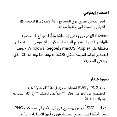
اختصار إيموجي
اختر إيموجي يطابق روح المشروع - 🚀 لإطلاق، 🧪 لتجربة، 📚 
للتوثيق. اضبط لون خلفية محايد.
favicon الإيموجي يعطي إحساسًا وديًّا للمواقع الشخصية
والهاكاثونات والمشاريع الجانبية. تذكّر أن الإيموجي نفسه يظهر
مختلفًا على macOS (Apple) وWindows (Segoe) - وبعد
التصدير تجمّد الحزمة شكل macOS وLinux وChrome الذي
تراه في المعاينة.
صورة شعار
ضع PNG أو SVG لشعارك، وزِد قيمة **الحشو** لإبعاد 
التصميم عن الحواف، وفعّل **املأ لون الخلفية** إذا كان شعارك 
بحواف شفّافة.
مدخلات SVG تُعرض بوضوح في كل الأحجام. مدخلات PNG
تعمل أيضًا لكنها تصبح ضبابية فوق دقّتها الأصلية - ابدأ من