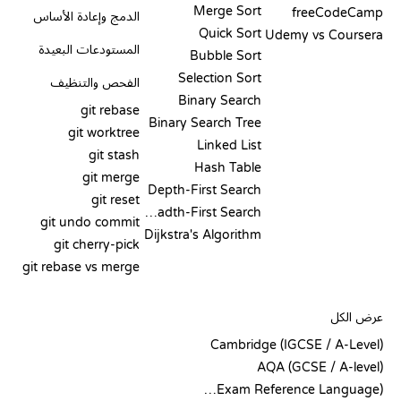
Merge Sort
freeCodeCamp
الدمج وإعادة الأساس
Quick Sort
Udemy vs Coursera
المستودعات البعيدة
Bubble Sort
Selection Sort
الفحص والتنظيف
Binary Search
git rebase
Binary Search Tree
git worktree
Linked List
git stash
Hash Table
git merge
Depth-First Search
git reset
Breadth-First Search
git undo commit
Dijkstra's Algorithm
git cherry-pick
git rebase vs merge
الشيفرة الزائفة
عرض الكل
Cambridge (IGCSE / A-Level)
AQA (GCSE / A-level)
OCR (Exam Reference Language)