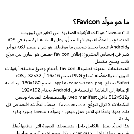
ما هو مولّد Favicon؟
الـ *favicon* هو تلك الأيقونة الصغيرة التي تظهر في تبويبات
المتصفح، والمفضّلة، وقوائم السجلّ، وعلى الشاشة الرئيسية في iOS
وAndroid عندما يحفظ شخص ما موقعك. هو شيء صغير لكنه ذو أثر
كبير في إحساس المشروع: إطلاق favicon حقيقي هو الفارق بين مربّع
نائب ومنتج مكتمل.
المتصفحات الحديثة تطلب الـ favicon بأحجام وصيغ مختلفة. أيقونات
التبويبات والمفضّلة تحتاج PNG بحجم 16×16 أو 32×32. وiOS
Safari يحتاج
بحجم 180×180. وخاصية
apple-touch-icon.png
الإضافة إلى الشاشة الرئيسية في Android تحتاج 192×192
و512×512 داخل web manifest. والمتصفحات القديمة وبعض
التكاملات لا تزال تتوقّع
متعدّد الدقّات. اقتصاص كل
favicon.ico
ذلك يدويًا واحدًا تلو الآخر عمل مرهق - ومولّد favicon ينجزه بنقرة
واحدة.
هذا المولّد يعمل بالكامل داخل متصفحك. الصورة التي ترفعها تُفكّ
شفرتها محليًا داخل
، وكل حجم إخراج يُرسم بجانبها،
<canvas>