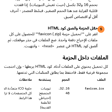
بحجم 16 و32 بكسل (حيث تعيش التبويبات). إذا فقدت
قابلية القراءة عند هذا الحجم الصغير، فبسّط المصدر - أحرف
أقل أو اقتصاص أضيق.
حمّل الحزمة والصق كود HTML
5
انقر على **تحميل حزمة favicon (.zip)** للحصول على كل
ملفات الإخراج دفعة واحدة. ضع الملفات في جذر موقعك، ثم
ألصق كود HTML في عنصر
- وانتهيت.
<head>
الملفات داخل الحزمة
كل تحميل يحتوي على الملفات أدناه. كود HTML يربطها - وإن احتجت
مجموعة فرعية فقط، فاحتفظ بما يطابق المنصّات التي تدعمها.
الملف
الحجم
يستخدمه
ملاحظات
16، 32،
تبويبات
حاوية ICO متعدّدة الدق
favicon.ico
48
المتصفح
كل المتصفحات لا تزال 
(احتياطي
هذا الرابط.
للأنظمة
القديمة)