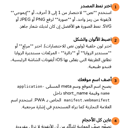
اختر نمط المصدر
1
استخدم **نص** لاختصار من 1 إلى 3 أحرف، أو **إيموجي**
لأيقونة من رمز واحد، أو **صورة** لرفع PNG أو JPEG أو
SVG. نمط الصورة هو الأفضل إن كان لديك شعار جاهز.
اضبط الألوان والشكل
2
اختر لون خلفية (ولون نص للاختصارات). اختر **مربّع** أو
**مستدير الزوايا** أو **دائرة** - المربّعات مستديرة الزوايا
تطابق الطريقة التي يقصّ بها iOS أيقونات الشاشة الرئيسية،
فتبدو طبيعية.
أضف اسم موقعك
3
يصبح اسم الموقع وسم meta المسمّى
application-
وقيمة short_name داخل
name
الخاص بـ PWA. استخدم اسم
manifest.webmanifest
العلامة التجارية كما يراه المستخدم في إشارة مرجعية.
عاين كل الأحجام
4
تصفّح صفّ المعاينة للتأكّد من أن الأيقونة لا تزال مقروءة