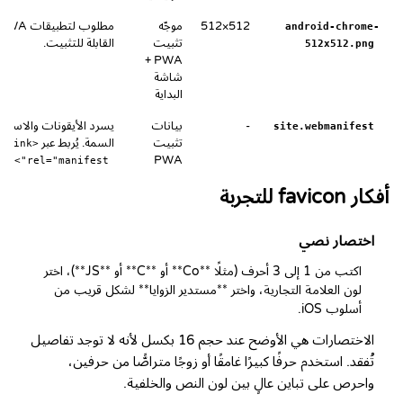
512×512
موجّه
مطلوب لتطبيقات WA
android-chrome-
تثبيت
القابلة للتثبيت.
512x512.png
PWA +
شاشة
البداية
-
بيانات
يسرد الأيقونات والاسم و
site.webmanifest
تثبيت
السمة. يُربط عبر
<link
.
PWA
rel="manifest">
أفكار favicon للتجربة
اختصار نصي
اكتب من 1 إلى 3 أحرف (مثلًا **Co** أو **C** أو **JS**)، اختر 
لون العلامة التجارية، واختر **مستدير الزوايا** لشكل قريب من 
أسلوب iOS.
الاختصارات هي الأوضح عند حجم 16 بكسل لأنه لا توجد تفاصيل
تُفقد. استخدم حرفًا كبيرًا غامقًا أو زوجًا متراصًّا من حرفين،
واحرص على تباين عالٍ بين لون النص والخلفية.