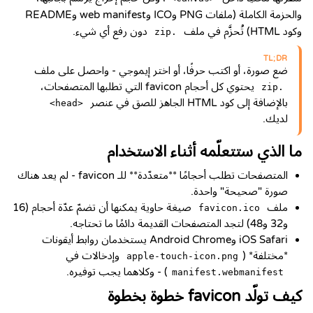
والحزمة الكاملة (ملفات PNG وICO وweb manifest وREADME
وكود HTML) تُحزَّم في ملف
دون رفع أي شيء.
.zip
TL;DR
ضع صورة، أو اكتب حرفًا، أو اختر إيموجي - واحصل على ملف
يحتوي كل أحجام favicon التي تطلبها المتصفحات،
.zip
بالإضافة إلى كود HTML الجاهز للصق في عنصر
<head>
لديك.
ما الذي ستتعلّمه أثناء الاستخدام
المتصفحات تطلب أحجامًا **متعدّدة** للـ favicon - لم يعد هناك
صورة "صحيحة" واحدة.
ملف
صيغة حاوية يمكنها أن تضمّ عدّة أحجام (16
favicon.ico
و32 و48) لتجد المتصفحات القديمة دائمًا ما تحتاجه.
iOS Safari وAndroid Chrome يستخدمان روابط أيقونات
*مختلفة* (
وإدخالات في
apple-touch-icon.png
) - وكلاهما يجب توفيره.
manifest.webmanifest
كيف تولّد favicon خطوة بخطوة