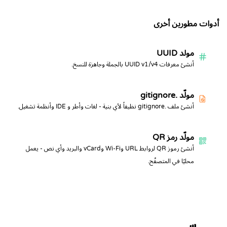
أدوات مطورين أخرى
مولد UUID
أنشئ معرفات UUID v1/v4 بالجملة وجاهزة للنسخ.
مولّد .gitignore
أنشئ ملف .gitignore نظيفاً لأي بنية - لغات وأطر و IDE وأنظمة تشغيل.
مولّد رمز QR
أنشئ رموز QR لروابط URL وWi-Fi وvCard والبريد وأي نص - يعمل
محليًا في المتصفّح.