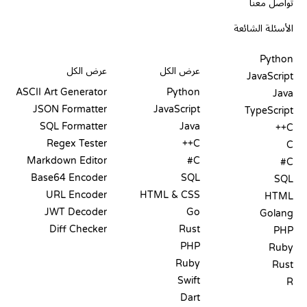
تواصل معنا
الأسئلة الشائعة
PLAYGROUNDS
شهادات
أدوات
Python
عرض الكل
عرض الكل
JavaScript
ASCII Art Generator
Python
Java
JSON Formatter
JavaScript
TypeScript
SQL Formatter
Java
C++
Regex Tester
C++
C
Markdown Editor
C#
C#
Base64 Encoder
SQL
SQL
URL Encoder
HTML & CSS
HTML
JWT Decoder
Go
Golang
Diff Checker
Rust
PHP
PHP
Ruby
Ruby
Rust
Swift
R
Dart