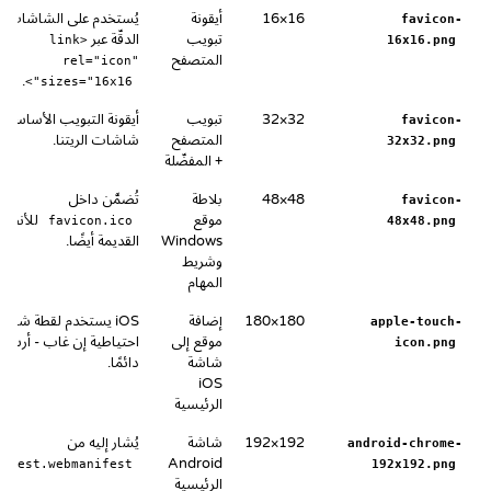
16×16
أيقونة
يُستخدم على الشاشات عا
favicon-
تبويب
الدقّة عبر
<link
16x16.png
المتصفح
rel="icon"
.
sizes="16x16">
32×32
تبويب
أيقونة التبويب الأساسية 
favicon-
المتصفح
شاشات الريتنا.
32x32.png
+ المفضّلة
48×48
بلاطة
تُضمَّن داخل
favicon-
موقع
للأنظمة
favicon.ico
48x48.png
Windows
القديمة أيضًا.
وشريط
المهام
180×180
إضافة
iOS يستخدم لقطة شاشة
apple-touch-
موقع إلى
احتياطية إن غاب - أرسله
icon.png
شاشة
دائمًا.
iOS
الرئيسية
192×192
شاشة
يُشار إليه من
android-chrome-
Android
nifest.webmanifest
192x192.png
الرئيسية