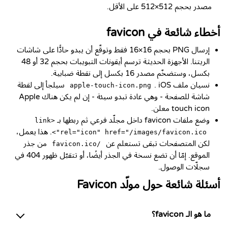
مصدر بحجم 512×512 على الأقل.
أخطاء شائعة في favicon
إرسال PNG بحجم 16×16 فقط وتوقّع أن يبدو حادًّا على شاشات
الريتنا. الأجهزة الحديثة ترسم أيقونات التبويبات بحجم 32 أو 48
بكسل، وستضخّم مصدر 16 بكسل إلى نقطة ضبابية.
نسيان ملف
. iOS سيلجأ إلى لقطة
apple-touch-icon.png
شاشة للصفحة - وهي عادة تبدو سيئة - إن لم يكن هناك Apple
touch icon معلن.
وضع ملفات favicon داخل مجلّد فرعي ثم ربطها بـ
<link
. هذا يعمل،
rel="icon" href="/images/favicon.ico">
لكن المتصفحات تبقى تستعلم عن
من جذر
/favicon.ico
الموقع. إمّا أن تضع نسخة في الجذر أيضًا، أو تتقبّل ظهور 404 في
سجلّات الوصول.
أسئلة شائعة حول مولّد Favicon
ما هو الـ favicon؟