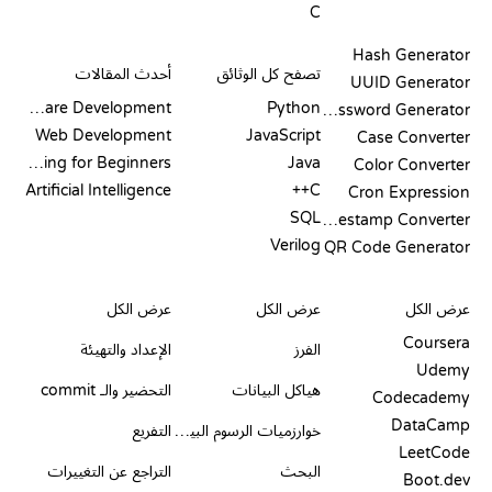
C
التوثيق
المدونة
Hash Generator
تصفح كل الوثائق
أحدث المقالات
UUID Generator
Software Development
Python
Password Generator
Web Development
JavaScript
Case Converter
Coding for Beginners
Java
Color Converter
Artificial Intelligence
C++
Cron Expression
SQL
Timestamp Converter
Verilog
QR Code Generator
مراجعات ومقارنات
التصورات
أوامر GIT
عرض الكل
عرض الكل
عرض الكل
Coursera
الفرز
الإعداد والتهيئة
Udemy
هياكل البيانات
التحضير والـ commit
Codecademy
DataCamp
خوارزميات الرسوم البيانية
التفريع
LeetCode
البحث
التراجع عن التغييرات
Boot.dev