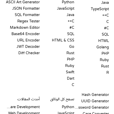
ASCII Art Generator
Python
Java
JSON Formatter
JavaScript
TypeScript
SQL Formatter
Java
C++
Regex Tester
C++
C
Markdown Editor
C#
C#
Base64 Encoder
SQL
SQL
URL Encoder
HTML & CSS
HTML
JWT Decoder
Go
Golang
Diff Checker
Rust
PHP
PHP
Ruby
Ruby
Rust
Swift
R
Dart
C
التوثيق
المدونة
Hash Generator
تصفح كل الوثائق
أحدث المقالات
UUID Generator
Software Development
Python
Password Generator
Web Development
JavaScript
Case Converter