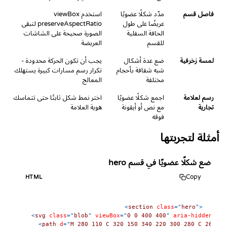
فاصل قسم
مدّد شكلًا عضويًا
استخدم viewBox
عريضًا على طول
preserveAspectRatio لتبقى
الحافة السفلية
الصورة صحيحة على الشاشات
للقسم
العريضة
لمسة زخرفية
ضع عدة أشكال
يجب أن تكون الحركة محدودة -
شبه شفافة بأحجام
تكرار رسم مسارات كبيرة يستهلك
مختلفة
المعالج
رسم لعلامة
اجمع شكلًا عضويًا
اختر نمط شكل ثابتًا حتى تتماسك
تجارية
مع نص أو أيقونة
هوية العلامة
فوقه
أمثلة لتجربتها
ضع شكلًا عضويًا في قسم hero
Copy
HTML
<
section
class
=
"
hero
"
>
<
svg
class
=
"
blob
"
viewBox
=
"
0 0 400 400
"
aria-hidden
=
"
tr
<
path
d
=
"
M 280 110 C 320 150 340 220 300 280 C 260 33