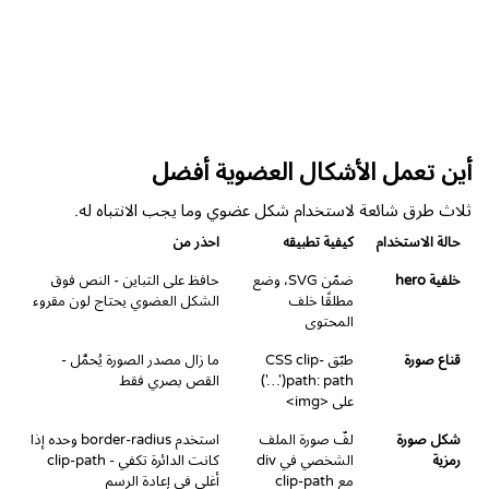
أين تعمل الأشكال العضوية أفضل
ثلاث طرق شائعة لاستخدام شكل عضوي وما يجب الانتباه له.
حالة الاستخدام
كيفية تطبيقه
احذر من
خلفية hero
ضمّن SVG، وضع
حافظ على التباين - النص فوق
مطلقًا خلف
الشكل العضوي يحتاج لون مقروء
المحتوى
قناع صورة
طبّق CSS clip-
ما زال مصدر الصورة يُحمَّل -
path: path('…')
القص بصري فقط
على <img>
شكل صورة
لفّ صورة الملف
استخدم border-radius وحده إذا
رمزية
الشخصي في div
كانت الدائرة تكفي - clip-path
مع clip-path
أغلى في إعادة الرسم