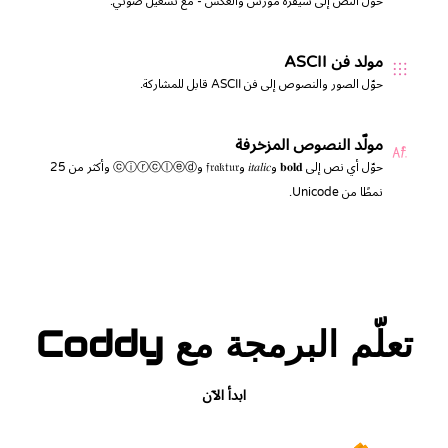
حوّل النص إلى شيفرة مورس والعكس - مع تشغيل صوتي.
مولد فن ASCII
حوّل الصور والنصوص إلى فن ASCII قابل للمشاركة.
مولّد النصوص المزخرفة
حوّل أي نص إلى 𝐛𝐨𝐥𝐝 و𝑖𝑡𝑎𝑙𝑖𝑐 و𝔣𝔯𝔞𝔨𝔱𝔲𝔯 وⓒⓘⓡⓒⓛⓔⓓ وأكثر من 25
نمطًا من Unicode.
تعلّم البرمجة مع Coddy
ابدأ الآن