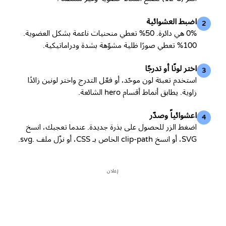
اضبط العشوائية
2
0% هي دائرة. 50% تعطي منحنيات ناعمة بشكل العضوية.
100% تعطي صورًا ظلية مشوّهة بشدة ودراماتيكية.
اختر لونًا أو تدرجًا
3
استخدم تعبئة لون موحّد، أو فعّل التدرج واختر لونين زائدًا
زاوية. يطابق أنماط أقسام hero الشائعة.
اعشوائياً وصدّر
4
اضغط الزر للحصول على بذرة جديدة. عندما تعجبك، انسخ
SVG، أو انسخ clip-path الخاص بـ CSS، أو نزّل ملف .svg.
إعلان