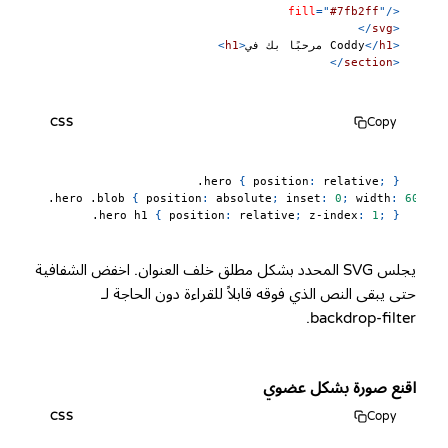
fill
=
"
#7fb2ff
"
/>
</
svg
>
>
h1
</
مرحبًا بك في Coddy
>
h1
<
</
section
>
Copy
CSS
.hero
{
position
:
 relative
;
}
.hero
.blob
{
position
:
 absolute
;
inset
:
0
;
width
:
60
%
;
o
.hero
 h1
{
position
:
 relative
;
z-index
:
1
;
}
يجلس SVG المحدد بشكل مطلق خلف العنوان. اخفض الشفافية
حتى يبقى النص الذي فوقه قابلاً للقراءة دون الحاجة لـ
backdrop-filter.
اقنع صورة بشكل عضوي
Copy
CSS