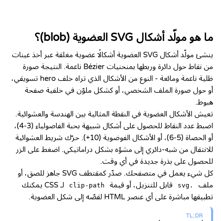
ما هو مولّد أشكال SVG العضوية (blob)؟
ينشئ مولّد أشكال SVG العضوية أشكالًا عضوية مغلقة عبر أخذ عينات
من نقاط حول دائرة وربطها بمنحنيات Bézier ناعمة. النتيجة صورة
ظلية ناعمة ومائعة - النوع من الأشكال الذي تراه خلف hero تسويقي،
أو حول صورة الملف الشخصي، أو كشكل ملوّن في خلفية صفحة
هبوط.
تعيش الأشكال العضوية في النقطة المثالية بين الهندسة والعشوائية.
اضبط عدد النقاط للحصول على أشكال شبيهة بحبة الفاصولياء (3-4)،
أو الحصاة (5-6)، أو الأشكال الفوضوية (10+). حرّك شريط العشوائية
للانتقال من شبه-دائري إلى مشوّه بشكل دراماتيكي. اضغط على الزر
للحصول على بذرة جديدة في أي وقت.
كل شيء يعمل في متصفحك. صدّر كمقتطف SVG جاهز للصق، أو
ملف
قابل للتنزيل، أو قيمة
لـ CSS يمكنك
clip-path
.svg
تطبيقها مباشرة على أي عنصر HTML لقصّه إلى شكل العضوية.
TL;DR