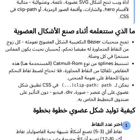
أداة ويب تنتج أشكال SVG عضوية، ناعمة، وعشوائية - مثالية
لأقسام hero، والشارات، وأقنعة الصور الرمزية، أو clip-path في
CSS.
ما الذي ستتعلمه أثناء صنع الأشكال العضوية
تمنح منحنيات Bézier التكعيبية الشكلَ العضويَّ نعومتَه - كل زوج
من النقاط المتجاورة له مقبضا تحكم، يُحسبان بحيث يكون المماس
مستمرًا في كل وصلة.
تستنبط splines من نوع Catmull-Rom (المستخدمة هنا) هذه
المقابض تلقائيًا من النقاط المجاورة، فلا تحتاج لضبط نقاط التحكم
يدويًا للحفاظ على نعومة المنحنى.
يمكن لـ
في CSS تطبيق شكل
clip-path: path(...)
عضوي على أي عنصر - صورة، div، فيديو - دون التأثير على
صندوق التخطيط الخاص به.
كيفية توليد شكل عضوي خطوة بخطوة
اختر عدد النقاط
1
نقاط أقل (3-5) تصنع أشكالًا شبيهة بحبة الفاصولياء. نقاط
أكثر (8-12) تصنع أشكالًا حصوية وغير منتظمة.