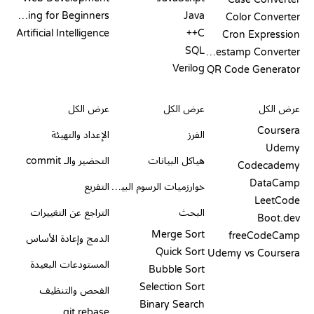
Coding for Beginners
Java
Color Converter
Artificial Intelligence
C++
Cron Expression
SQL
Timestamp Converter
Verilog
QR Code Generator
مراجعات ومقارنات
التصورات
أوامر GIT
عرض الكل
عرض الكل
عرض الكل
Coursera
الفرز
الإعداد والتهيئة
Udemy
هياكل البيانات
التحضير والـ commit
Codecademy
DataCamp
خوارزميات الرسوم البيانية
التفريع
LeetCode
البحث
التراجع عن التغييرات
Boot.dev
Merge Sort
freeCodeCamp
الدمج وإعادة الأساس
Quick Sort
Udemy vs Coursera
المستودعات البعيدة
Bubble Sort
Selection Sort
الفحص والتنظيف
Binary Search
git rebase