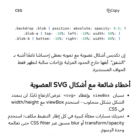
Copy
CSS
.backdrop
.blob
{
position
:
 absolute
;
opacity
:
0.5
;
filte
.blob-a
{
top
:
-10
%
;
left
:
-10
%
;
width
:
50
%
;
}
.blob-b
{
bottom
:
-10
%
;
right
:
-10
%
;
width
:
60
%
;
}
إن تكديس أشكال عضوية مع تمويه يعطي إحساسًا ناعمًا أشبه بـ
"الشفق". أبقها خارج الحدود المرئية بإزاحات سالبة لتظهر فقط
الحواف المستديرة.
أخطاء شائعة مع أشكال SVG العضوية
نسيان
وإعطاء
عرض/ارتفاع ثابتًا. لن يتمدد
<svg>
viewBox
الشكل بشكل متجاوب - استخدم viewBox مع width/height
في CSS.
تحريك مسارات معبّأة كبيرة في كل إطار. التنقيط مكلف؛ استخدم
transform/opacity أو blur مسبق عبر CSS filter حتى تعالجه
وحدة الرسوم.