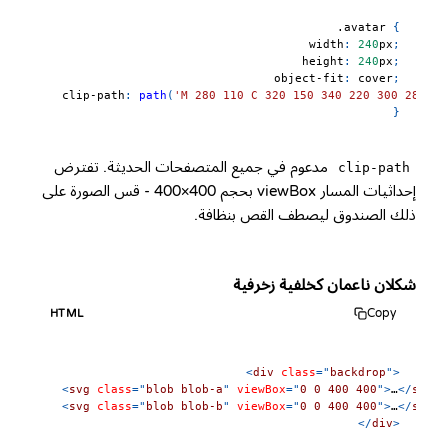
.avatar
{
width
:
240
px
;
height
:
240
px
;
object-fit
:
 cover
;
clip-path
:
path
(
'M 280 110 C 320 150 340 220 300 280 C 
}
مدعوم في جميع المتصفحات الحديثة. تفترض
clip-path
إحداثيات المسار viewBox بحجم 400×400 - قس الصورة على
ذلك الصندوق ليصطف القص بنظافة.
شكلان ناعمان كخلفية زخرفية
Copy
HTML
<
div
class
=
"
backdrop
"
>
<
svg
class
=
"
blob blob-a
"
viewBox
=
"
0 0 400 400
"
>
…
</
svg
>
<
svg
class
=
"
blob blob-b
"
viewBox
=
"
0 0 400 400
"
>
…
</
svg
>
</
div
>