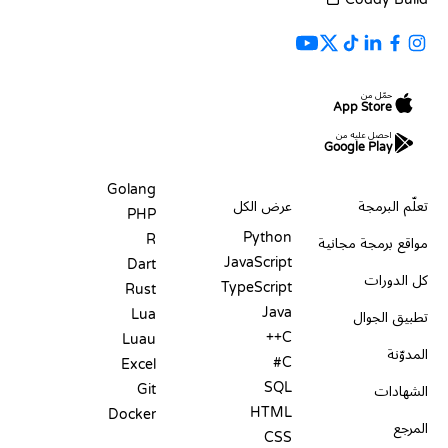
حمّل من
App Store
احصل عليه من
Google Play
الموارد
اللغات
Golang
تعلّم البرمجة
عرض الكل
PHP
Python
R
مواقع برمجة مجانية
JavaScript
Dart
كل الدورات
TypeScript
Rust
Java
Lua
تطبيق الجوال
C++
Luau
المدوّنة
C#
Excel
SQL
Git
الشهادات
HTML
Docker
المرجع
CSS